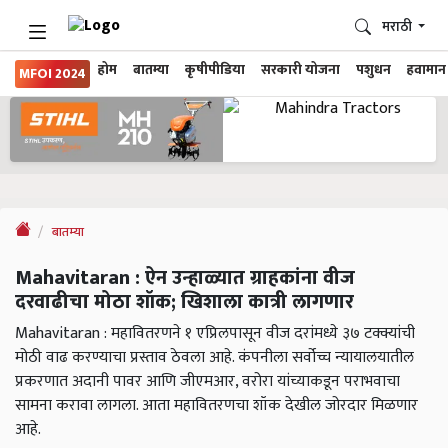
मराठी
होम
बातम्या
कृषीपीडिया
सरकारी योजना
पशुधन
हवामान
MFOI 2024
बातम्या
Mahavitaran : ऐन उन्हाळ्यात ग्राहकांना वीज
दरवाढीचा मोठा शॉक; खिशाला कात्री लागणार
Mahavitaran : महावितरणने १ एप्रिलपासून वीज दरांमध्ये ३७ टक्क्यांची
मोठी वाढ करण्याचा प्रस्ताव ठेवला आहे. कंपनीला सर्वोच्च न्यायालयातील
प्रकरणात अदानी पावर आणि जीएमआर, वरोरा यांच्याकडून पराभवाचा
सामना करावा लागला. आता महावितरणचा शॉक देखील जोरदार मिळणार
आहे.