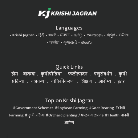
Languages
Krishi Jagran
हिंदी
বাঙালি
ਪੰਜਾਬੀ
தமிழ்
മലയാളം
ಕನ್ನಡ
ଓଡିଆ
অসমীয়া
ગુજરાતી
తెలుగు
Quick Links
होम
बातम्या
कृषीपीडिया
फलोत्पादन
पशुसंवर्धन
कृषी
प्रक्रिया
यशकथा
यांत्रिकीकरण
शिक्षण
आरोग्य
इतर
Top on Krishi Jagran
Government Schemes
Soybean Farming
Goat Rearing
Chili
Farming
कृषी प्रक्रिया
Orchard planting / फळबाग लागवड
Health मानवी
आरोग्य