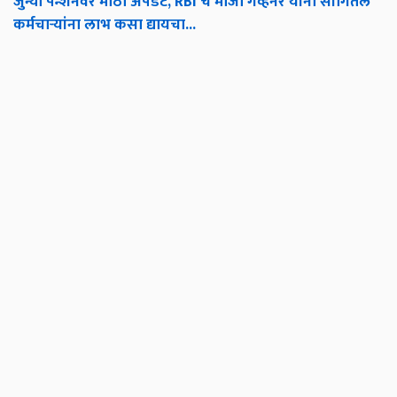
जुन्या पेन्शनवर मोठी अपडेट, RBI चे माजी गव्हर्नर यांनी सांगितले
कर्मचाऱ्यांना लाभ कसा द्यायचा...