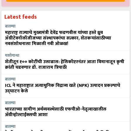
Latest feeds
बातम्या
महाराष्ट्र राज्याचे मुख्यमंत्री देवेंद्र फडणवीस यांच्या हस्ते ध्रुव
ॲग्रीटेक्नॉलॉजीजच्या संस्थापकांचा सत्कार, शेतकऱ्यांसाठीच्या
नवसंशोधनाला मिळाली नवी ओळख!
यशोगाथा
शेतीतून १०० कोटींची उलाढाल: हेलिकॉप्टरनंतर आता विमानातून कृषी
क्रांती घडवणार डॉ. राजाराम त्रिपाठी
बातम्या
ICL ने महाराष्ट्रात अत्याधुनिक विद्राव्य खते (NPK) उत्पादन प्रकल्पाचे
उद्घाटन केले
बातम्या
भारताच्या ग्रामीण अर्थव्यवस्थेसाठी एफपीओ-नेतृत्वाखालील
अ‍ॅग्रीव्होल्टाईक्सची आशा
बातम्या