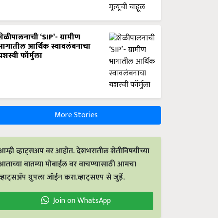
शेळीपालनाची ‘SIP’- ग्रामीण
भागातील आर्थिक स्वावलंबनाचा
यशस्वी फॉर्मुला
More Stories
आम्ही व्हाट्सअप वर आहोत. देशभरातील शेतीविषयीच्या
आताच्या बातम्या मोबाईल वर वाचण्यासाठी आमचा
व्हाट्सअँप ग्रुपला जॉईन करा.व्हाट्सएप से जुड़ें.
Join on WhatsApp