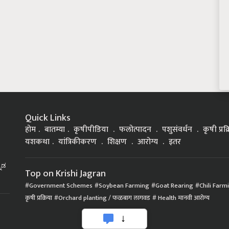
Quick Links
होम
बातम्या
कृषीपीडिया
फलोत्पादन
पशुसंवर्धन
कृषी प्रक
यशकथा
यांत्रिकीकरण
शिक्षण
आरोग्य
इतर
್ನಡ
Top on Krishi Jagran
Government Schemes
Soybean Farming
Goat Rearing
Chili Farm
कृषी प्रक्रिया
Orchard planting / फळबाग लागवड
Health मानवी आरोग्य