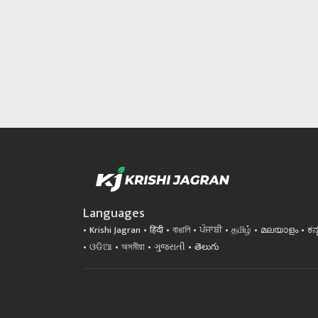
Languages
Krishi Jagran
हिंदी
বাঙালি
ਪੰਜਾਬੀ
தமிழ்
മലയാളം
ಕನ
ଓଡିଆ
অসমীয়া
ગુજરાતી
తెలుగు