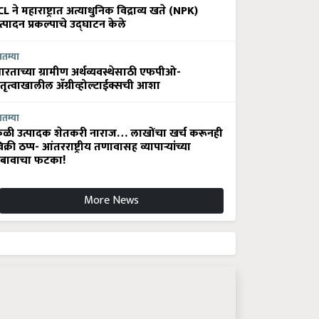
CL ने महाराष्ट्रात अत्याधुनिक विद्राव्य खते (NPK)
त्पादन प्रकल्पाचे उद्घाटन केले
ातम्या
ारताच्या ग्रामीण अर्थव्यवस्थेसाठी एफपीओ-
ेतृत्वाखालील अ‍ॅग्रीव्होल्टाईक्सची आशा
ातम्या
ेळी उत्पादक शेतकरी नाराज… लाखोंचा खर्च करूनही
िक्री ठप्प- आंतरराष्ट्रीय तणावासह व्यापाऱ्यांच्या
बावाचा फटका!
More News