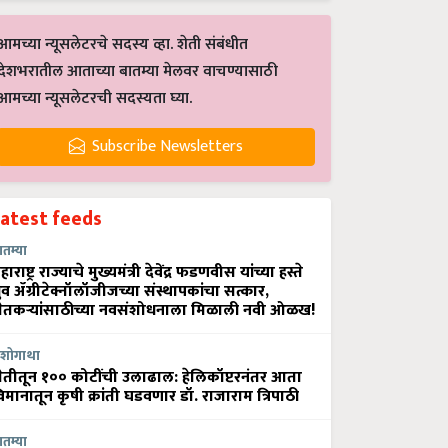
आमच्या न्यूसलेटरचे सदस्य व्हा. शेती संबंधीत
देशभरातील आताच्या बातम्या मेलवर वाचण्यासाठी
आमच्या न्यूसलेटरची सदस्यता घ्या.
Subscribe Newsletters
Latest feeds
ातम्या
हाराष्ट्र राज्याचे मुख्यमंत्री देवेंद्र फडणवीस यांच्या हस्ते
्रुव ॲग्रीटेक्नॉलॉजीजच्या संस्थापकांचा सत्कार,
ेतकऱ्यांसाठीच्या नवसंशोधनाला मिळाली नवी ओळख!
शोगाथा
ेतीतून १०० कोटींची उलाढाल: हेलिकॉप्टरनंतर आता
िमानातून कृषी क्रांती घडवणार डॉ. राजाराम त्रिपाठी
ातम्या