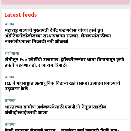
Latest feeds
बातम्या
महाराष्ट्र राज्याचे मुख्यमंत्री देवेंद्र फडणवीस यांच्या हस्ते ध्रुव
ॲग्रीटेक्नॉलॉजीजच्या संस्थापकांचा सत्कार, शेतकऱ्यांसाठीच्या
नवसंशोधनाला मिळाली नवी ओळख!
यशोगाथा
शेतीतून १०० कोटींची उलाढाल: हेलिकॉप्टरनंतर आता विमानातून कृषी
क्रांती घडवणार डॉ. राजाराम त्रिपाठी
बातम्या
ICL ने महाराष्ट्रात अत्याधुनिक विद्राव्य खते (NPK) उत्पादन प्रकल्पाचे
उद्घाटन केले
बातम्या
भारताच्या ग्रामीण अर्थव्यवस्थेसाठी एफपीओ-नेतृत्वाखालील
अ‍ॅग्रीव्होल्टाईक्सची आशा
बातम्या
केळी उत्पादक शेतकरी नाराज… लाखोंचा खर्च करूनही विक्री ठप्प-