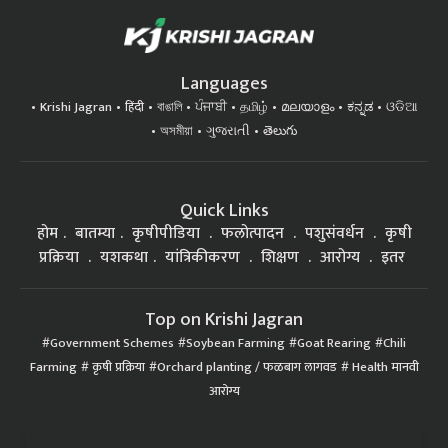
Languages
Krishi Jagran
हिंदी
বাঙালি
ਪੰਜਾਬੀ
தமிழ்
മലയാളം
ಕನ್ನಡ
ଓଡିଆ
অসমীয়া
ગુજરાતી
తెలుగు
Quick Links
होम
बातम्या
कृषीपीडिया
फलोत्पादन
पशुसंवर्धन
कृषी
प्रक्रिया
यशकथा
यांत्रिकीकरण
शिक्षण
आरोग्य
इतर
Top on Krishi Jagran
Government Schemes
Soybean Farming
Goat Rearing
Chili
Farming
कृषी प्रक्रिया
Orchard planting / फळबाग लागवड
Health मानवी
आरोग्य