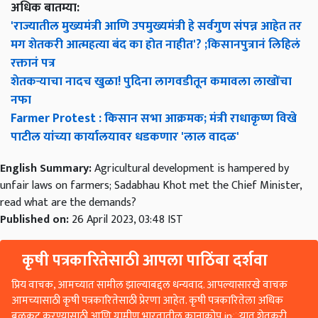
अधिक बातम्या:
'राज्यातील मुख्यमंत्री आणि उपमुख्यमंत्री हे सर्वगुण संपन्न आहेत तर
मग शेतकरी आत्महत्या बंद का होत नाहीत'? ;किसानपुत्रानं लिहिलं
रक्तानं पत्र
शेतकऱ्याचा नादच खुळा! पुदिना लागवडीतून कमावला लाखोंचा
नफा
Farmer Protest : किसान सभा आक्रमक; मंत्री राधाकृष्ण विखे
पाटील यांच्या कार्यालयावर धडकणार 'लाल वादळ'
English Summary:
Agricultural development is hampered by
unfair laws on farmers; Sadabhau Khot met the Chief Minister,
read what are the demands?
Published on:
26 April 2023, 03:48 IST
कृषी पत्रकारितेसाठी आपला पाठिंबा दर्शवा
प्रिय वाचक, आमच्यात सामील झाल्याबद्दल धन्यवाद. आपल्यासारखे वाचक
आमच्यासाठी कृषी पत्रकारितेसाठी प्रेरणा आहेत. कृषी पत्रकारितेला अधिक
बळकट करण्यासाठी आणि ग्रामीण भारतातील कानाकोप in्यात शेतकरी