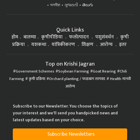
অসমীয়া
ગુજરાતી
తెలుగు
Quick Links
होम
बातम्या
कृषीपीडिया
फलोत्पादन
पशुसंवर्धन
कृषी
प्रक्रिया
यशकथा
यांत्रिकीकरण
शिक्षण
आरोग्य
इतर
Top on Krishi Jagran
Government Schemes
Soybean Farming
Goat Rearing
Chili
Farming
कृषी प्रक्रिया
Orchard planting / फळबाग लागवड
Health मानवी
आरोग्य
Subscribe to our Newsletter. You choose the topics of
your interest and we'll send you handpicked news and
latest updates based on your choice.
Subscribe Newsletters