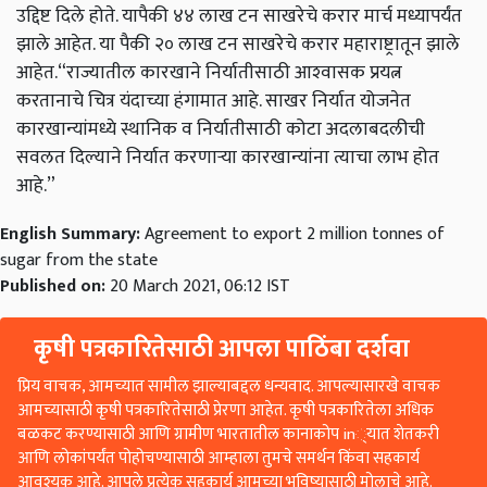
उद्दिष्ट दिले होते. यापैकी ४४ लाख टन साखरेचे करार मार्च मध्यापर्यंत
झाले आहेत. या पैकी २० लाख टन साखरेचे करार महाराष्ट्रातून झाले
आहेत.“
राज्यातील कारखाने निर्यातीसाठी आश्‍वासक प्रयत्न
करतानाचे चित्र यंदाच्या हंगामात आहे. साखर निर्यात योजनेत
कारखान्यांमध्ये स्थानिक व निर्यातीसाठी कोटा अदलाबदलीची
सवलत दिल्याने निर्यात करणाऱ्या कारखान्यांना त्याचा लाभ होत
आहे.”
English Summary:
Agreement to export 2 million tonnes of
sugar from the state
Published on:
20 March 2021, 06:12 IST
कृषी पत्रकारितेसाठी आपला पाठिंबा दर्शवा
प्रिय वाचक, आमच्यात सामील झाल्याबद्दल धन्यवाद. आपल्यासारखे वाचक
आमच्यासाठी कृषी पत्रकारितेसाठी प्रेरणा आहेत. कृषी पत्रकारितेला अधिक
बळकट करण्यासाठी आणि ग्रामीण भारतातील कानाकोप in्यात शेतकरी
आणि लोकांपर्यंत पोहोचण्यासाठी आम्हाला तुमचे समर्थन किंवा सहकार्य
आवश्यक आहे. आपले प्रत्येक सहकार्य आमच्या भविष्यासाठी मोलाचे आहे.