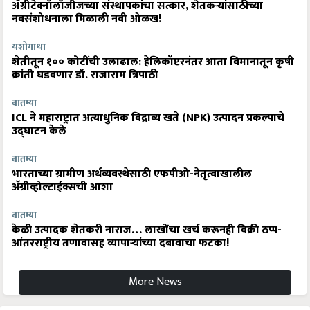
ॲग्रीटेक्नॉलॉजीजच्या संस्थापकांचा सत्कार, शेतकऱ्यांसाठीच्या
नवसंशोधनाला मिळाली नवी ओळख!
यशोगाथा
शेतीतून १०० कोटींची उलाढाल: हेलिकॉप्टरनंतर आता विमानातून कृषी
क्रांती घडवणार डॉ. राजाराम त्रिपाठी
बातम्या
ICL ने महाराष्ट्रात अत्याधुनिक विद्राव्य खते (NPK) उत्पादन प्रकल्पाचे
उद्घाटन केले
बातम्या
भारताच्या ग्रामीण अर्थव्यवस्थेसाठी एफपीओ-नेतृत्वाखालील
अ‍ॅग्रीव्होल्टाईक्सची आशा
बातम्या
केळी उत्पादक शेतकरी नाराज… लाखोंचा खर्च करूनही विक्री ठप्प-
आंतरराष्ट्रीय तणावासह व्यापाऱ्यांच्या दबावाचा फटका!
More News