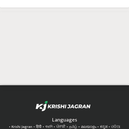
Languages
Krishi Jagran
हिंदी
বাঙালি
ਪੰਜਾਬੀ
தமிழ்
മലയാളം
ಕನ್ನಡ
ଓଡିଆ