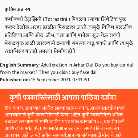
कृत्रिम अन्न रंग
कधीकधी टेट्राझिनी (Tetrazzini ) पिवळ्या रंगाचा सिंथेटिक फूड
कलर देखील अरहर डाळीत मिसळला जातो. यामुळे विविध एलर्जीक
प्रतिक्रिया आणि ओठ, जीभ, घसा आणि मानेला सूज येऊ शकते.
भेसळयुक्त डाळी खाल्ल्याने दम्याची समस्या वाढू शकते आणि त्यामुळे
रक्ताभिसरणातही समस्या निर्माण होते.
English Summary:
Adulteration in Arhar Dal: Do you buy tur dal
from the market? Then you didn't buy fake dal
Published on:
15 September 2021, 07:13 IST
कृषी पत्रकारितेसाठी आपला पाठिंबा दर्शवा
प्रिय वाचक, आमच्यात सामील झाल्याबद्दल धन्यवाद. आपल्यासारखे वाचक
आमच्यासाठी कृषी पत्रकारितेसाठी प्रेरणा आहेत. कृषी पत्रकारितेला अधिक
बळकट करण्यासाठी आणि ग्रामीण भारतातील कानाकोप in्यात शेतकरी
आणि लोकांपर्यंत पोहोचण्यासाठी आम्हाला तुमचे समर्थन किंवा सहकार्य
आवश्यक आहे. आपले प्रत्येक सहकार्य आमच्या भविष्यासाठी मोलाचे आहे.