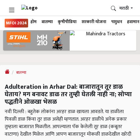
मराठी
होम
बातम्या
कृषीपीडिया
सरकारी योजना
पशुधन
हवामान
MFOI 2024
बातम्या
Adulteration in Arhar Dal: बाजारातून तूर डाळ
घेताय? मग बनावट डाळ तर तुम्ही घेतली नाही ना; सोप्या
पद्धतीने ओळखा भेसळ
नवी दिल्ली : बहुतेक लोकांना अरहर डाळ खायला आवडते. या डाळीला
पिवळी डाळ किंवा तुर डाळ असेही म्हणतात. अरहर डाळीचे अनेक प्रकार
तुम्हाला बाजारात मिळतील. आपल्याला पॅक केलेली तूर डाळ (कबूतर
वाटाणा) देखील मिळेल आणि आपण बाजारातून मोकळी डाळदेखील खरेदी