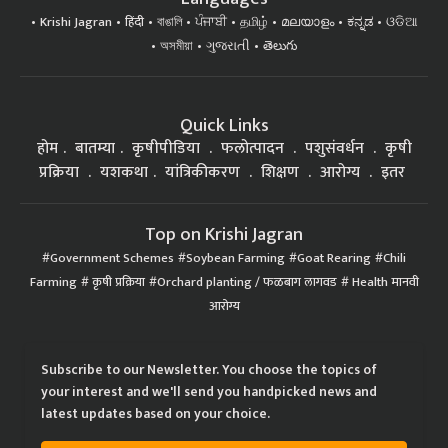
Krishi Jagran
हिंदी
বাঙালি
ਪੰਜਾਬੀ
தமிழ்
മലയാളം
ಕನ್ನಡ
ଓଡିଆ
অসমীয়া
ગુજરાતી
తెలుగు
Quick Links
होम
बातम्या
कृषीपीडिया
फलोत्पादन
पशुसंवर्धन
कृषी
प्रक्रिया
यशकथा
यांत्रिकीकरण
शिक्षण
आरोग्य
इतर
Top on Krishi Jagran
Government Schemes
Soybean Farming
Goat Rearing
Chili
Farming
कृषी प्रक्रिया
Orchard planting / फळबाग लागवड
Health मानवी
आरोग्य
Subscribe to our Newsletter. You choose the topics of
your interest and we'll send you handpicked news and
latest updates based on your choice.
Subscribe Newsletters