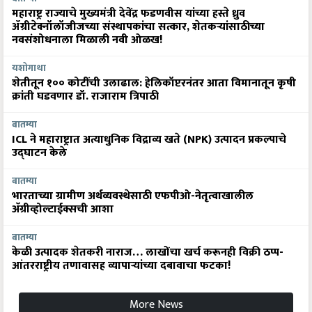
ॲग्रीटेक्नॉलॉजीजच्या संस्थापकांचा सत्कार, शेतकऱ्यांसाठीच्या
नवसंशोधनाला मिळाली नवी ओळख!
यशोगाथा
शेतीतून १०० कोटींची उलाढाल: हेलिकॉप्टरनंतर आता विमानातून कृषी
क्रांती घडवणार डॉ. राजाराम त्रिपाठी
बातम्या
ICL ने महाराष्ट्रात अत्याधुनिक विद्राव्य खते (NPK) उत्पादन प्रकल्पाचे
उद्घाटन केले
बातम्या
भारताच्या ग्रामीण अर्थव्यवस्थेसाठी एफपीओ-नेतृत्वाखालील
अ‍ॅग्रीव्होल्टाईक्सची आशा
बातम्या
केळी उत्पादक शेतकरी नाराज… लाखोंचा खर्च करूनही विक्री ठप्प-
आंतरराष्ट्रीय तणावासह व्यापाऱ्यांच्या दबावाचा फटका!
More News