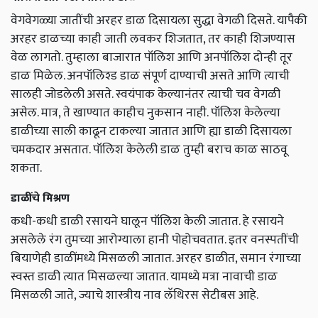
वेगवेगळ्या जातींची अरहर डाळ दिसायला सुद्धा वेगळी दिसते. यापैकी
अरहर डाळच्या काही जाती लवकर शिजतात, तर काही शिजण्यास
वेळ लागतो. तुम्हाला बाजारात पॉलिश आणि अनपॉलिश दोन्ही तूर
डाळ मिळेल. अनपॉलिश्ड डाळ संपूर्ण दाण्याची असते आणि त्याची
सालही जोडलेली असते. स्वयंपाक केल्यानंतर त्याची चव वेगळी
असेल. मात्र, ते खाण्यात काहीच नुकसान नाही. पॉलिश केलेल्या
डाळीच्या साली काढून टाकल्या जातात आणि ह्या डाळी दिसायला
चमकदार असतात. पॉलिश केलेली डाळ तुम्ही बराच काळ साठवू
शकता.
डाळींचे मिश्रण
कधी-कधी डाळी रसायने घालून पॉलिश केली जातात. हे रसायने
असलेले रंग तुमच्या आरोग्याला हानी पोहोचवतात. इतर वनस्पतींची
बियाणेही डाळींमध्ये मिसळली जातात. अरहर डाळीत, समान रंगाच्या
स्वस्त डाळी त्यात मिसळल्या जातात. यामध्ये मत्रा नावाची डाळ
मिसळली जाते, ज्याचे शास्त्रीय नाव लॅथिरस सेटीबस आहे.