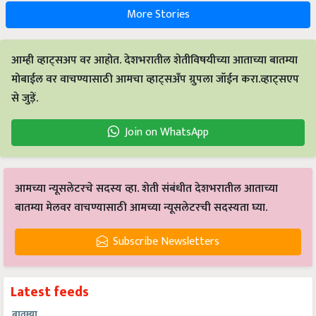
More Stories
आम्ही व्हाट्सअप वर आहोत. देशभरातील शेतीविषयीच्या आताच्या बातम्या
मोबाईल वर वाचण्यासाठी आमचा व्हाट्सअँप ग्रुपला जॉईन करा.व्हाट्सएप
से जुड़ें.
Join on WhatsApp
आमच्या न्यूसलेटरचे सदस्य व्हा. शेती संबंधीत देशभरातील आताच्या
बातम्या मेलवर वाचण्यासाठी आमच्या न्यूसलेटरची सदस्यता घ्या.
Subscribe Newsletters
Latest feeds
बातम्या
महाराष्ट्र राज्याचे मुख्यमंत्री देवेंद्र फडणवीस यांच्या हस्ते ध्रुव