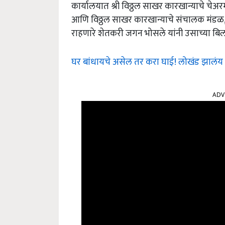
कार्यालयात श्री विठ्ठल साखर कारखान्याचे चेअरम
आणि विठ्ठल साखर कारखान्याचे संचालक मंडळ,
राहणारे शेतकरी जगन भोसले यांनी उसाच्या बिल
घर बांधायचे असेल तर करा घाई! लोखंड झालंय खू
ADV