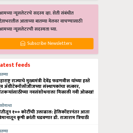
आमच्या न्यूसलेटरचे सदस्य व्हा. शेती संबंधीत
देशभरातील आताच्या बातम्या मेलवर वाचण्यासाठी
आमच्या न्यूसलेटरची सदस्यता घ्या.
Subscribe Newsletters
Latest feeds
ातम्या
हाराष्ट्र राज्याचे मुख्यमंत्री देवेंद्र फडणवीस यांच्या हस्ते
्रुव ॲग्रीटेक्नॉलॉजीजच्या संस्थापकांचा सत्कार,
ेतकऱ्यांसाठीच्या नवसंशोधनाला मिळाली नवी ओळख!
शोगाथा
ेतीतून १०० कोटींची उलाढाल: हेलिकॉप्टरनंतर आता
िमानातून कृषी क्रांती घडवणार डॉ. राजाराम त्रिपाठी
ातम्या