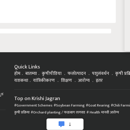
Quick Links
होम
बातम्या
कृषीपीडिया
फलोत्पादन
पशुसंवर्धन
कृषी प्रक
यशकथा
यांत्रिकीकरण
शिक्षण
आरोग्य
इतर
್ನಡ
Top on Krishi Jagran
Government Schemes
Soybean Farming
Goat Rearing
Chili Farm
कृषी प्रक्रिया
Orchard planting / फळबाग लागवड
Health मानवी आरोग्य