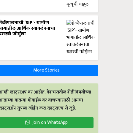
शेळीपालनाची ‘SIP’- ग्रामीण
भागातील आर्थिक स्वावलंबनाचा
यशस्वी फॉर्मुला
More Stories
आम्ही व्हाट्सअप वर आहोत. देशभरातील शेतीविषयीच्या
आताच्या बातम्या मोबाईल वर वाचण्यासाठी आमचा
व्हाट्सअँप ग्रुपला जॉईन करा.व्हाट्सएप से जुड़ें.
Join on WhatsApp