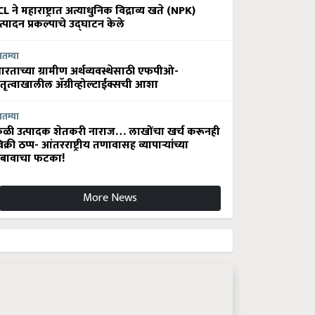
CL ने महाराष्ट्रात अत्याधुनिक विद्राव्य खते (NPK)
त्पादन प्रकल्पाचे उद्घाटन केले
ातम्या
ारताच्या ग्रामीण अर्थव्यवस्थेसाठी एफपीओ-
ेतृत्वाखालील अ‍ॅग्रीव्होल्टाईक्सची आशा
ातम्या
ेळी उत्पादक शेतकरी नाराज… लाखोंचा खर्च करूनही
िक्री ठप्प- आंतरराष्ट्रीय तणावासह व्यापाऱ्यांच्या
बावाचा फटका!
More News