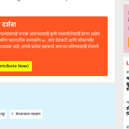
 दर्शवा
ल्यासारखे वाचक आमच्यासाठी कृषी पत्रकारितेसाठी प्रेरणा आहेत.
रामीण भारतातील कानाकोप in्यात शेतकरी आणि लोकांपर्यंत
आवश्यक आहे. आपले प्रत्येक सहकार्य आमच्या भविष्यासाठी मोलाचे
ontribute Now)
ब
म
ध
श
य
श
रपूर
शेतकऱ्याला मारहाण
व
ब