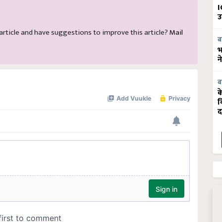
I
उ
s article and have suggestions to improve this article?
Mail
ब
भ
न
ब
क
व
द