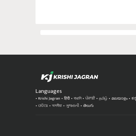
Languages
Krishi Jagran
हिंदी
বাঙালি
ਪੰਜਾਬੀ
தமிழ்
മലയാളം
ಕನ
ଓଡିଆ
অসমীয়া
ગુજરાતી
తెలుగు