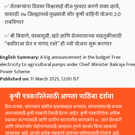
✅
शेतकऱ्यांना दिवसा विश्वासार्ह वीज पुरवठा करणे शक्य व्हावे,
यासाठी २७ जिल्ह्यांमध्ये मुख्यमंत्री सौर कृषी वाहिनी योजना 2.0
राबविणार
✅
बी बियाणे, यंत्रसामुग्री, खते आणि शेतमालाच्या वाहतूकीसाठी
“बळीराजा शेत व पाणंद रस्ते” ही नवी योजना सुरू करणार
English Summary:
A big announcement in the budget Free
electricity to agricultural pumps under Chief Minister Baliraja Free
Power Scheme
Published on:
11 March 2025, 12:00 IST
कृषी पत्रकारितेसाठी आपला पाठिंबा दर्शवा
प्रिय वाचक, आमच्यात सामील झाल्याबद्दल धन्यवाद. आपल्यासारखे वाचक
आमच्यासाठी कृषी पत्रकारितेसाठी प्रेरणा आहेत. कृषी पत्रकारितेला अधिक
बळकट करण्यासाठी आणि ग्रामीण भारतातील कानाकोप in्यात शेतकरी
आणि लोकांपर्यंत पोहोचण्यासाठी आम्हाला तुमचे समर्थन किंवा सहकार्य
आवश्यक आहे. आपले प्रत्येक सहकार्य आमच्या भविष्यासाठी मोलाचे आहे.