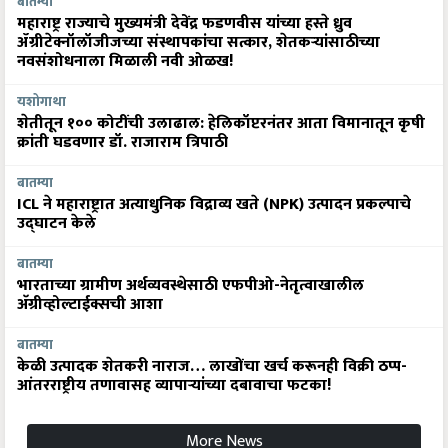
बातम्या
महाराष्ट्र राज्याचे मुख्यमंत्री देवेंद्र फडणवीस यांच्या हस्ते ध्रुव
ॲग्रीटेक्नॉलॉजीजच्या संस्थापकांचा सत्कार, शेतकऱ्यांसाठीच्या
नवसंशोधनाला मिळाली नवी ओळख!
यशोगाथा
शेतीतून १०० कोटींची उलाढाल: हेलिकॉप्टरनंतर आता विमानातून कृषी
क्रांती घडवणार डॉ. राजाराम त्रिपाठी
बातम्या
ICL ने महाराष्ट्रात अत्याधुनिक विद्राव्य खते (NPK) उत्पादन प्रकल्पाचे
उद्घाटन केले
बातम्या
भारताच्या ग्रामीण अर्थव्यवस्थेसाठी एफपीओ-नेतृत्वाखालील
अ‍ॅग्रीव्होल्टाईक्सची आशा
बातम्या
केळी उत्पादक शेतकरी नाराज… लाखोंचा खर्च करूनही विक्री ठप्प-
आंतरराष्ट्रीय तणावासह व्यापाऱ्यांच्या दबावाचा फटका!
More News