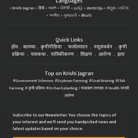
Languages
Krishi Jagran
हिंदी
বাঙালি
ਪੰਜਾਬੀ
தமிழ்
മലയാളം
ಕನ್ನಡ
ଓଡିଆ
অসমীয়া
ગુજરાતી
తెలుగు
Quick Links
होम
बातम्या
कृषीपीडिया
फलोत्पादन
पशुसंवर्धन
कृषी
प्रक्रिया
यशकथा
यांत्रिकीकरण
शिक्षण
आरोग्य
इतर
Top on Krishi Jagran
Government Schemes
Soybean Farming
Goat Rearing
Chili
Farming
कृषी प्रक्रिया
Orchard planting / फळबाग लागवड
Health मानवी
आरोग्य
Subscribe to our Newsletter. You choose the topics of
your interest and we'll send you handpicked news and
latest updates based on your choice.