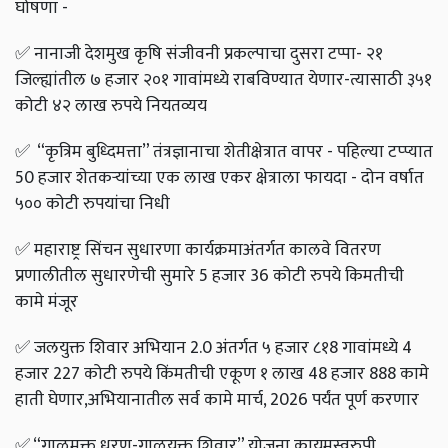
घोषणा -
✅
नानाजी देशमुख कृषि संजीवनी प्रकल्पाचा दुसरा टप्पा- २१
जिल्ह्यांतील ७ हजार २०१ गावांमध्ये राबविण्यात येणार-त्यासाठी ३५१
कोटी ४२ लाख रुपये नियतव्यय
✅
“कृत्रिम बुध्दिमत्ता” तंत्रज्ञानाचा शेतीक्षेत्रात वापर - पहिल्या टप्प्यात
50 हजार शेतकऱ्यांच्या एक लाख एकर क्षेत्राला फायदा - दोन वर्षात
५०० कोटी रुपयांचा निधी
✅
महाराष्ट्र सिंचन सुधारणा कार्यक्रमाअंतर्गत कालवे वितरण
प्रणालीतील सुधारणेची सुमारे 5 हजार 36 कोटी रुपये किमतीची
कामे मंजूर
✅
जलयुक्त शिवार अभियान 2.0 अंतर्गत ५ हजार ८१8 गावांमध्ये 4
हजार 227 कोटी रुपये किंमतीची एकूण १ लाख 48 हजार 888 कामे
हाती घेणार,अभियानातील सर्व कामे मार्च, 2026 पर्यंत पूर्ण करणार
✅
“गाळमुक्त धरण-गाळयुक्त शिवार” योजना कायमस्वरुपी