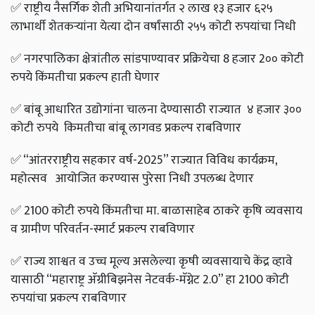
✅
राष्ट्रीय नैसर्गिक शेती अभियानांतर्गत २ लाख १३ हजार ६२५
लाभार्थी शेतकऱ्यांना येत्या दोन वर्षांसाठी २५५ कोटी रुपयांचा निधी
✅
नगरपालिका क्षेत्रांतील सांडपाण्यावर प्रक्रियेचा 8 हजार 2०० कोटी
रुपये किंमतीचा प्रकल्प हाती घेणार
✅
बांबू आधारित उद्योगांना चालना देण्यासाठी राज्यात
४ हजार ३००
कोटी रुपये
किमतीचा बांबू लागवड प्रकल्प राबविणार
✅
“आंतरराष्ट्रीय सहकार वर्ष-2025” राज्यात विविध कार्यक्रम,
महोत्सव
आयोजित करण्यास पुरेसा निधी उपलब्ध देणार
✅
2100 कोटी रुपये किंमतीचा मा. बाळासाहेब ठाकरे कृषि व्यवसाय
व ग्रामीण परिवर्तन-स्मार्ट प्रकल्प राबविणार
✅
राज्य शाश्वत व उच्च मूल्य असलेल्या कृषी व्यवसायाचे केंद्र व्हावे
यासाठी “महाराष्ट्र अ‍ॅग्रीबिझनेस नेटवर्क-मॅग्नेट 2.0” हा 2100 कोटी
रुपयांचा प्रकल्प राबविणार