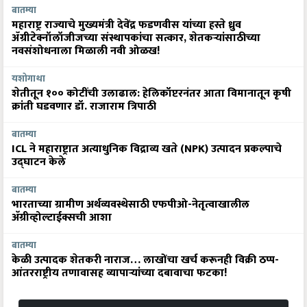
बातम्या
महाराष्ट्र राज्याचे मुख्यमंत्री देवेंद्र फडणवीस यांच्या हस्ते ध्रुव
ॲग्रीटेक्नॉलॉजीजच्या संस्थापकांचा सत्कार, शेतकऱ्यांसाठीच्या
नवसंशोधनाला मिळाली नवी ओळख!
यशोगाथा
शेतीतून १०० कोटींची उलाढाल: हेलिकॉप्टरनंतर आता विमानातून कृषी
क्रांती घडवणार डॉ. राजाराम त्रिपाठी
बातम्या
ICL ने महाराष्ट्रात अत्याधुनिक विद्राव्य खते (NPK) उत्पादन प्रकल्पाचे
उद्घाटन केले
बातम्या
भारताच्या ग्रामीण अर्थव्यवस्थेसाठी एफपीओ-नेतृत्वाखालील
अ‍ॅग्रीव्होल्टाईक्सची आशा
बातम्या
केळी उत्पादक शेतकरी नाराज… लाखोंचा खर्च करूनही विक्री ठप्प-
आंतरराष्ट्रीय तणावासह व्यापाऱ्यांच्या दबावाचा फटका!