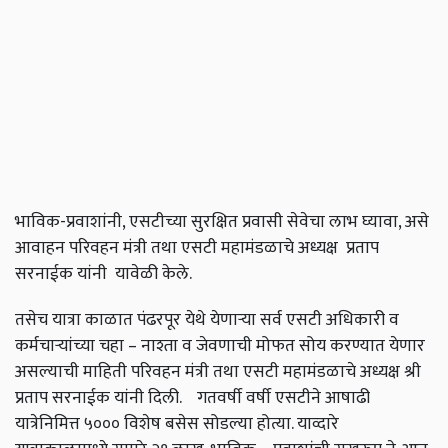
भाविक
-
प्रवाशांनी
,
एसटीच्या
सुरक्षित
प्रवासी
सेवेचा
लाभ
घ्यावा
,
असे
आवाहन
परिवहन
मंत्री
तथा
एसटी
महामंडळाचे
अध्यक्ष
प्रताप
सरनाईक
यांनी
यावेळी
केले
.
तसेच
यात्रा
काळात
पंढरपूर
येथे
येणाऱ्या
सर्व
एसटी
अधिकारी
व
कर्मचाऱ्यांच्या
चहा
–
नाश्ता
व
जेवणाची
मोफत
सोय
करण्यात
येणार
असल्याची
माहिती
परिवहन
मंत्री
तथा
एसटी
महामंडळाचे
अध्यक्ष
श्री
प्रताप
सरनाईक
यांनी
दिली
.
गतवर्षी
वर्षी
एसटीने
आषाढी
यात्रेनिमित्त
५०००
विशेष
बसेस
सोडल्या
होत्या
.
याव्दारे