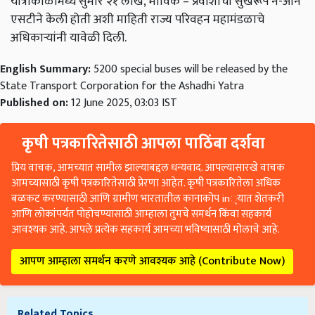
यात्राकाळामध्ये
सुमारे
२१
लाख
,
भाविक
–
प्रवाशांची
सुखरूप
ने
-
आन
एसटीने
केली
होती
अशी
माहिती
राज्य
परिवहन
महामंडळाचे
अधिकाऱ्यांनी
यावेळी
दिली
.
English Summary:
5200 special buses will be released by the
State Transport Corporation for the Ashadhi Yatra
Published on:
12 June 2025, 03:03 IST
कृषी पत्रकारितेसाठी आपला पाठिंबा दर्शवा
प्रिय वाचक, आमच्यात सामील झाल्याबद्दल धन्यवाद. आपल्यासारखे वाचक
आमच्यासाठी कृषी पत्रकारितेसाठी प्रेरणा आहेत. कृषी पत्रकारितेला अधिक
बळकट करण्यासाठी आणि ग्रामीण भारतातील कानाकोप in्यात शेतकरी
आणि लोकांपर्यंत पोहोचण्यासाठी आम्हाला तुमचे समर्थन किंवा सहकार्य
आवश्यक आहे. आपले प्रत्येक सहकार्य आमच्या भविष्यासाठी मोलाचे आहे.
आपण आम्हाला समर्थन करणे आवश्यक आहे (Contribute Now)
Related Topics