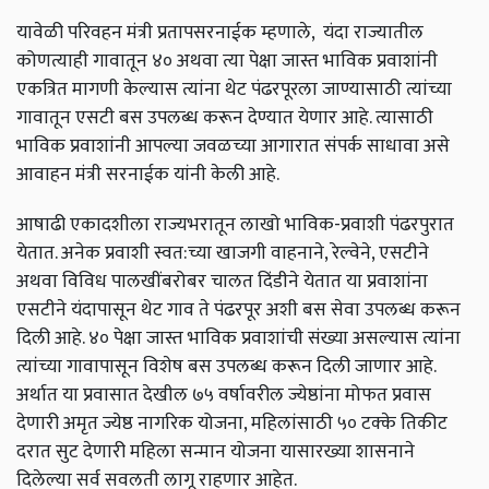
यावेळी
परिवहन
मंत्री
प्रतापसरनाईक
म्हणाले
,
यंदा
राज्यातील
कोणत्याही
गावातून
४०
अथवा
त्या
पेक्षा
जास्त
भाविक
प्रवाशांनी
एकत्रित
मागणी
केल्यास
त्यांना
थेट
पंढरपूरला
जाण्यासाठी
त्यांच्या
गावातून
एसटी
बस
उपलब्ध
करून
देण्यात
येणार
आहे
.
त्यासाठी
भाविक
प्रवाशांनी
आपल्या
जवळच्या
आगारात
संपर्क
साधावा
असे
आवाहन
मंत्री
सरनाईक
यांनी
केली
आहे
.
आषाढी
एकादशीला
राज्यभरातून
लाखो
भाविक
-
प्रवाशी
पंढरपुरात
येतात
.
अनेक
प्रवाशी
स्वत
:
च्या
खाजगी
वाहनाने
,
रेल्वेने
,
एसटीने
अथवा
विविध
पालखींबरोबर
चालत
दिंडीने
येतात
या
प्रवाशांना
एसटीने
यंदापासून
थेट
गाव
ते
पंढरपूर
अशी
बस
सेवा
उपलब्ध
करून
दिली
आहे
.
४०
पेक्षा
जास्त
भाविक
प्रवाशांची
संख्या
असल्यास
त्यांना
त्यांच्या
गावापासून
विशेष
बस
उपलब्ध
करून
दिली
जाणार
आहे
.
अर्थात
या
प्रवासात
देखील
७५
वर्षावरील
ज्येष्ठांना
मोफत
प्रवास
देणारी
अमृत
ज्येष्ठ
नागरिक
योजना
,
महिलांसाठी
५०
टक्के
तिकीट
दरात
सुट
देणारी
महिला
सन्मान
योजना
यासारख्या
शासनाने
दिलेल्या
सर्व
सवलती
लागू
राहणार
आहेत
.