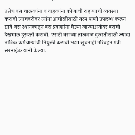
तसेच
बस
चालकांना
व
वाहकांना
कोणाची
राहण्याची
व्यवस्था
करावी
त्याचबरोबर
त्यांना
आंघोळीसाठी
गरम
पाणी
उपलब्ध
करून
द्यावे
.
बस
स्थानकातून
बस
प्रवाशांना
घेऊन
जाण्याअगोदर
बसची
देखभाल
दुरुस्ती
करावी
.
एसटी
बसच्या
तात्काळ
दुरुस्तीसाठी
ज्यादा
तांत्रिक
कर्मचाऱ्यांची
नियुक्ती
करावी
अशा
सूचनाही
परिवहन
मंत्री
सरनाईक
यांनी
केल्या
.