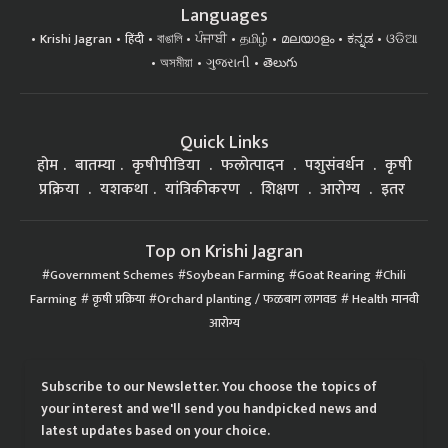
Languages
Krishi Jagran
हिंदी
বাঙালি
ਪੰਜਾਬੀ
தமிழ்
മലയാളം
ಕನ್ನಡ
ଓଡିଆ
অসমীয়া
ગુજરાતી
తెలుగు
Quick Links
होम
बातम्या
कृषीपीडिया
फलोत्पादन
पशुसंवर्धन
कृषी
प्रक्रिया
यशकथा
यांत्रिकीकरण
शिक्षण
आरोग्य
इतर
Top on Krishi Jagran
Government Schemes
Soybean Farming
Goat Rearing
Chili
Farming
कृषी प्रक्रिया
Orchard planting / फळबाग लागवड
Health मानवी
आरोग्य
Subscribe to our Newsletter. You choose the topics of
your interest and we'll send you handpicked news and
latest updates based on your choice.