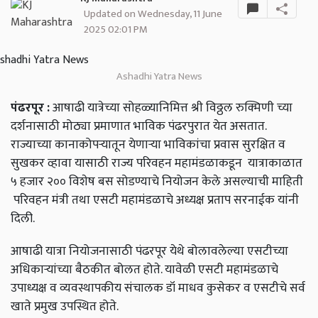
Updated on Wednesday, 11 June
2025 02:01 PM
Ashadhi Yatra News
पंढरपूर
:
आषाढी
यात्रेच्या
सोहळ्यानिमित्त
श्री
विठ्ठल
रुक्मिणी
च्या
दर्शनासाठी
मोठ्या
प्रमाणात
भाविक
पंढरपुरात
येत
असतात
.
राज्याच्या
कानाकोपऱ्यातून
येणाऱ्या
भाविकांचा
प्रवास
सुरक्षित
व
सुखकर
व्हावा
यासाठी राज्य
परिवहन
महामंडळाकडून
यात्राकाळात
५
हजार
२००
विशेष
बस
सोडण्याचे
नियोजन
केले
असल्याची
माहिती
परिवहन
मंत्री
तथा
एसटी
महामंडळाचे
अध्यक्ष
प्रताप
सरनाईक
यांनी
दिली
.
आषाढी
यात्रा
नियोजनासाठी
पंढरपूर
येथे
बोलावलेल्या
एसटीच्या
अधिकाऱ्यांच्या
बैठकीत
बोलत
होते
.
यावेळी
एसटी
महामंडळाचे
उपाध्यक्ष
व
व्यवस्थापकीय
संचालक
डॉ
माधव
कुसेकर
व
एसटीचे
सर्व
खाते
प्रमुख
उपस्थित
होते
.