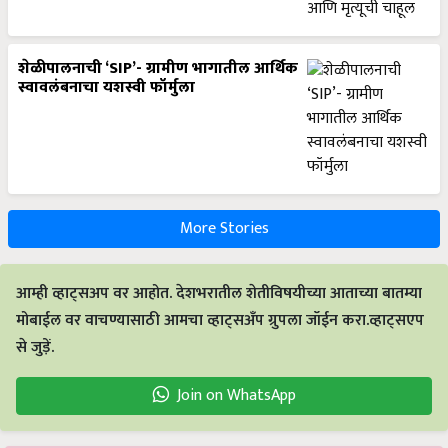
शेळीपालनाची ‘SIP’- ग्रामीण भागातील आर्थिक
स्वावलंबनाचा यशस्वी फॉर्मुला
More Stories
आम्ही व्हाट्सअप वर आहोत. देशभरातील शेतीविषयीच्या आताच्या बातम्या
मोबाईल वर वाचण्यासाठी आमचा व्हाट्सअँप ग्रुपला जॉईन करा.व्हाट्सएप
से जुड़ें.
Join on WhatsApp