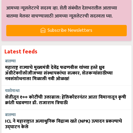
आमच्या न्यूसलेटरचे सदस्य व्हा. शेती संबंधीत देशभरातील आताच्या
बातम्या मेलवर वाचण्यासाठी आमच्या न्यूसलेटरची सदस्यता घ्या.
Subscribe Newsletters
Latest feeds
बातम्या
महाराष्ट्र राज्याचे मुख्यमंत्री देवेंद्र फडणवीस यांच्या हस्ते ध्रुव
ॲग्रीटेक्नॉलॉजीजच्या संस्थापकांचा सत्कार, शेतकऱ्यांसाठीच्या
नवसंशोधनाला मिळाली नवी ओळख!
यशोगाथा
शेतीतून १०० कोटींची उलाढाल: हेलिकॉप्टरनंतर आता विमानातून कृषी
क्रांती घडवणार डॉ. राजाराम त्रिपाठी
बातम्या
ICL ने महाराष्ट्रात अत्याधुनिक विद्राव्य खते (NPK) उत्पादन प्रकल्पाचे
उद्घाटन केले