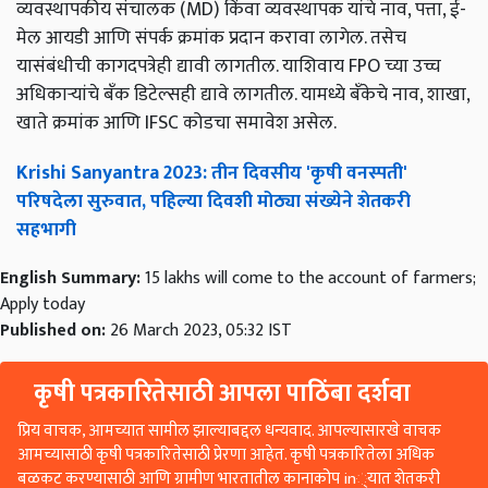
व्यवस्थापकीय संचालक (MD) किंवा व्यवस्थापक यांचे नाव, पत्ता, ई-
मेल आयडी आणि संपर्क क्रमांक प्रदान करावा लागेल. तसेच
यासंबंधीची कागदपत्रेही द्यावी लागतील. याशिवाय FPO च्या उच्च
अधिकाऱ्यांचे बँक डिटेल्सही द्यावे लागतील. यामध्ये बँकेचे नाव, शाखा,
खाते क्रमांक आणि IFSC कोडचा समावेश असेल.
Krishi Sanyantra 2023: तीन दिवसीय 'कृषी वनस्पती'
परिषदेला सुरुवात, पहिल्या दिवशी मोठ्या संख्येने शेतकरी
सहभागी
English Summary:
15 lakhs will come to the account of farmers;
Apply today
Published on:
26 March 2023, 05:32 IST
कृषी पत्रकारितेसाठी आपला पाठिंबा दर्शवा
प्रिय वाचक, आमच्यात सामील झाल्याबद्दल धन्यवाद. आपल्यासारखे वाचक
आमच्यासाठी कृषी पत्रकारितेसाठी प्रेरणा आहेत. कृषी पत्रकारितेला अधिक
बळकट करण्यासाठी आणि ग्रामीण भारतातील कानाकोप in्यात शेतकरी