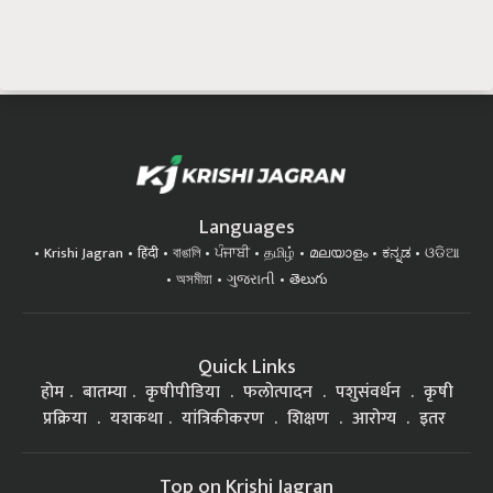
Languages
Krishi Jagran
हिंदी
বাঙালি
ਪੰਜਾਬੀ
தமிழ்
മലയാളം
ಕನ್ನಡ
ଓଡିଆ
অসমীয়া
ગુજરાતી
తెలుగు
Quick Links
होम
बातम्या
कृषीपीडिया
फलोत्पादन
पशुसंवर्धन
कृषी
प्रक्रिया
यशकथा
यांत्रिकीकरण
शिक्षण
आरोग्य
इतर
Top on Krishi Jagran