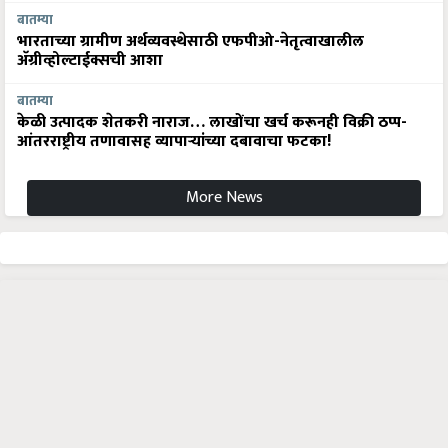
बातम्या
भारताच्या ग्रामीण अर्थव्यवस्थेसाठी एफपीओ-नेतृत्वाखालील
अ‍ॅग्रीव्होल्टाईक्सची आशा
बातम्या
केळी उत्पादक शेतकरी नाराज… लाखोंचा खर्च करूनही विक्री ठप्प-
आंतरराष्ट्रीय तणावासह व्यापाऱ्यांच्या दबावाचा फटका!
More News