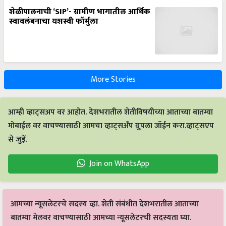
शेळीपालनाची ‘SIP’- ग्रामीण भागातील आर्थिक
स्वावलंबनाचा यशस्वी फॉर्मुला
More Stories
आम्ही व्हाट्सअप वर आहोत. देशभरातील शेतीविषयीच्या आताच्या बातम्या
मोबाईल वर वाचण्यासाठी आमचा व्हाट्सअँप ग्रुपला जॉईन करा.व्हाट्सएप
से जुड़ें.
Join on WhatsApp
आमच्या न्यूसलेटरचे सदस्य व्हा. शेती संबंधीत देशभरातील आताच्या
बातम्या मेलवर वाचण्यासाठी आमच्या न्यूसलेटरची सदस्यता घ्या.