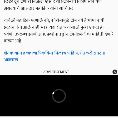
लिटर दूध देणारी बिजली म्हैस हे या प्रदर्शनाचे विशेष आकर्षण
असल्याचे खासदार महाडिक यांनी सांगितले.
यावेळी महाडिक म्हणाले की, कोरोनामुळे दोन वर्षे हे भीमा कृषी
प्रदर्शन घेता आले नाही. मात्र, यंदा शेतकऱ्यांसाठी पुन्हा एकदा ही
पर्वणी उपलब्ध झाली आहे. प्रदर्शनात ड्रोन टेक्नॉलॉजीची माहिती देणारे
दालन आहे.
शेतकऱ्यांना हक्काचा पिकविमा मिळाच पाहिजे, शेतकरी संघटना
आक्रमक..
ADVERTISEMENT