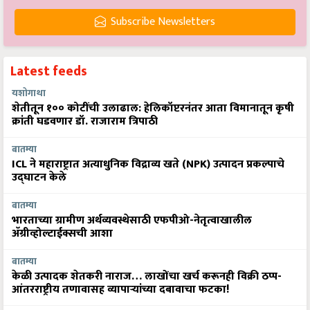
Subscribe Newsletters
Latest feeds
यशोगाथा
शेतीतून १०० कोटींची उलाढाल: हेलिकॉप्टरनंतर आता विमानातून कृषी
क्रांती घडवणार डॉ. राजाराम त्रिपाठी
बातम्या
ICL ने महाराष्ट्रात अत्याधुनिक विद्राव्य खते (NPK) उत्पादन प्रकल्पाचे
उद्घाटन केले
बातम्या
भारताच्या ग्रामीण अर्थव्यवस्थेसाठी एफपीओ-नेतृत्वाखालील
अ‍ॅग्रीव्होल्टाईक्सची आशा
बातम्या
केळी उत्पादक शेतकरी नाराज… लाखोंचा खर्च करूनही विक्री ठप्प-
आंतरराष्ट्रीय तणावासह व्यापाऱ्यांच्या दबावाचा फटका!