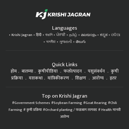
Languages
Krishi Jagran
हिंदी
বাঙালি
ਪੰਜਾਬੀ
தமிழ்
മലയാളം
ಕನ್ನಡ
ଓଡିଆ
অসমীয়া
ગુજરાતી
తెలుగు
Quick Links
होम
बातम्या
कृषीपीडिया
फलोत्पादन
पशुसंवर्धन
कृषी
प्रक्रिया
यशकथा
यांत्रिकीकरण
शिक्षण
आरोग्य
इतर
Top on Krishi Jagran
Government Schemes
Soybean Farming
Goat Rearing
Chili
Farming
कृषी प्रक्रिया
Orchard planting / फळबाग लागवड
Health मानवी
आरोग्य