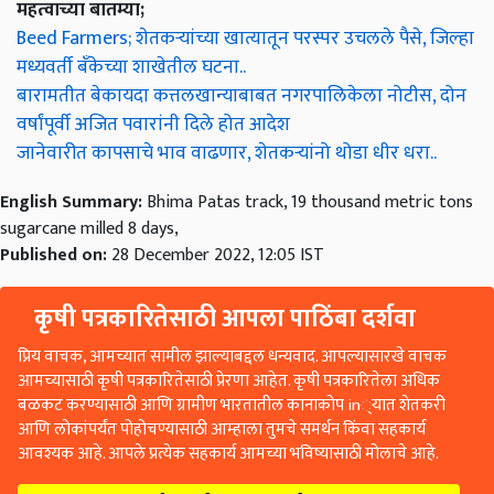
महत्वाच्या बातम्या;
Beed Farmers; शेतकऱ्यांच्या खात्यातून परस्पर उचलले पैसे, जिल्हा
मध्यवर्ती बँकेच्या शाखेतील घटना..
बारामतीत बेकायदा कत्तलखान्याबाबत नगरपालिकेला नोटीस, दोन
वर्षांपूर्वी अजित पवारांनी दिले होत आदेश
जानेवारीत कापसाचे भाव वाढणार, शेतकऱ्यांनो थोडा धीर धरा..
English Summary:
Bhima Patas track, 19 thousand metric tons
sugarcane milled 8 days,
Published on:
28 December 2022, 12:05 IST
कृषी पत्रकारितेसाठी आपला पाठिंबा दर्शवा
प्रिय वाचक, आमच्यात सामील झाल्याबद्दल धन्यवाद. आपल्यासारखे वाचक
आमच्यासाठी कृषी पत्रकारितेसाठी प्रेरणा आहेत. कृषी पत्रकारितेला अधिक
बळकट करण्यासाठी आणि ग्रामीण भारतातील कानाकोप in्यात शेतकरी
आणि लोकांपर्यंत पोहोचण्यासाठी आम्हाला तुमचे समर्थन किंवा सहकार्य
आवश्यक आहे. आपले प्रत्येक सहकार्य आमच्या भविष्यासाठी मोलाचे आहे.