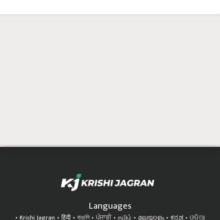
Languages
Krishi Jagran
हिंदी
বাঙালি
ਪੰਜਾਬੀ
தமிழ்
മലയാളം
ಕನ್ನಡ
ଓଡିଆ