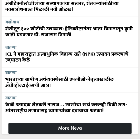
ॲग्रीटेक्नॉलॉजीजच्या संस्थापकांचा सत्कार, शेतकऱ्यांसाठीच्या
नवसंशोधनाला मिळाली नवी ओळख!
यशोगाथा
शेतीतून १०० कोटींची उलाढाल: हेलिकॉप्टरनंतर आता विमानातून कृषी
क्रांती घडवणार डॉ. राजाराम त्रिपाठी
बातम्या
ICL ने महाराष्ट्रात अत्याधुनिक विद्राव्य खते (NPK) उत्पादन प्रकल्पाचे
उद्घाटन केले
बातम्या
भारताच्या ग्रामीण अर्थव्यवस्थेसाठी एफपीओ-नेतृत्वाखालील
अ‍ॅग्रीव्होल्टाईक्सची आशा
बातम्या
केळी उत्पादक शेतकरी नाराज… लाखोंचा खर्च करूनही विक्री ठप्प-
आंतरराष्ट्रीय तणावासह व्यापाऱ्यांच्या दबावाचा फटका!
More News