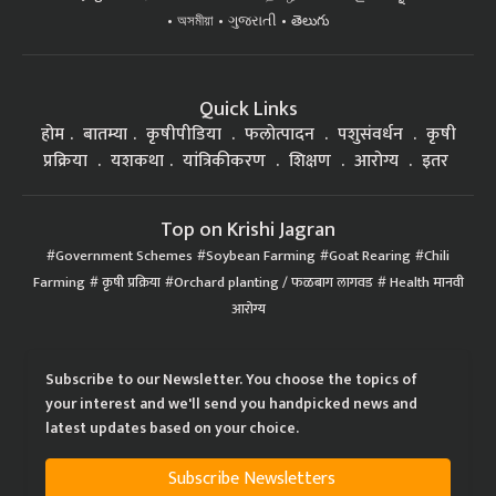
অসমীয়া
ગુજરાતી
తెలుగు
Quick Links
होम
बातम्या
कृषीपीडिया
फलोत्पादन
पशुसंवर्धन
कृषी
प्रक्रिया
यशकथा
यांत्रिकीकरण
शिक्षण
आरोग्य
इतर
Top on Krishi Jagran
Government Schemes
Soybean Farming
Goat Rearing
Chili
Farming
कृषी प्रक्रिया
Orchard planting / फळबाग लागवड
Health मानवी
आरोग्य
Subscribe to our Newsletter. You choose the topics of
your interest and we'll send you handpicked news and
latest updates based on your choice.
Subscribe Newsletters