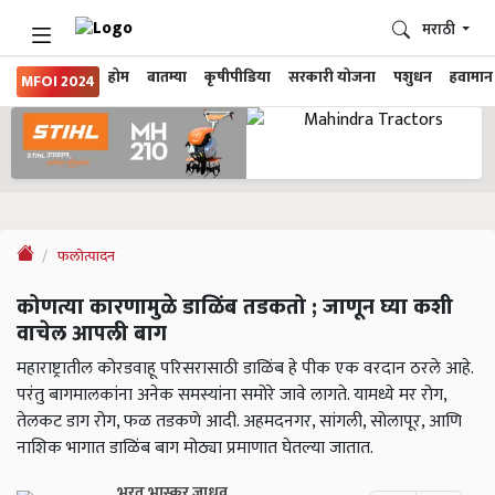
मराठी
होम
बातम्या
कृषीपीडिया
सरकारी योजना
पशुधन
हवामान
MFOI 2024
फलोत्पादन
कोणत्या कारणामुळे डाळिंब तडकतो ; जाणून घ्या कशी
वाचेल आपली बाग
महाराष्ट्रातील कोरडवाहू परिसरासाठी डाळिंब हे पीक एक वरदान ठरले आहे.
परंतु बागमालकांना अनेक समस्यांना समोरे जावे लागते. यामध्ये मर रोग,
तेलकट डाग रोग, फळ तडकणे आदी. अहमदनगर, सांगली, सोलापूर, आणि
नाशिक भागात डाळिंब बाग मोठ्या प्रमाणात घेतल्या जातात.
भरत भास्कर जाधव