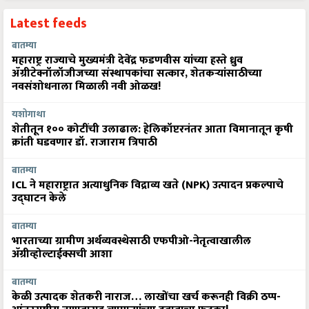
Latest feeds
बातम्या
महाराष्ट्र राज्याचे मुख्यमंत्री देवेंद्र फडणवीस यांच्या हस्ते ध्रुव
ॲग्रीटेक्नॉलॉजीजच्या संस्थापकांचा सत्कार, शेतकऱ्यांसाठीच्या
नवसंशोधनाला मिळाली नवी ओळख!
यशोगाथा
शेतीतून १०० कोटींची उलाढाल: हेलिकॉप्टरनंतर आता विमानातून कृषी
क्रांती घडवणार डॉ. राजाराम त्रिपाठी
बातम्या
ICL ने महाराष्ट्रात अत्याधुनिक विद्राव्य खते (NPK) उत्पादन प्रकल्पाचे
उद्घाटन केले
बातम्या
भारताच्या ग्रामीण अर्थव्यवस्थेसाठी एफपीओ-नेतृत्वाखालील
अ‍ॅग्रीव्होल्टाईक्सची आशा
बातम्या
केळी उत्पादक शेतकरी नाराज… लाखोंचा खर्च करूनही विक्री ठप्प-