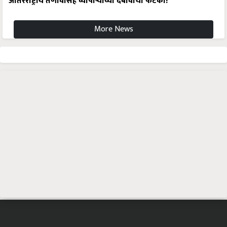
आंतरराष्ट्रीय तणावासह व्यापाऱ्यांच्या दबावाचा फटका!
More News