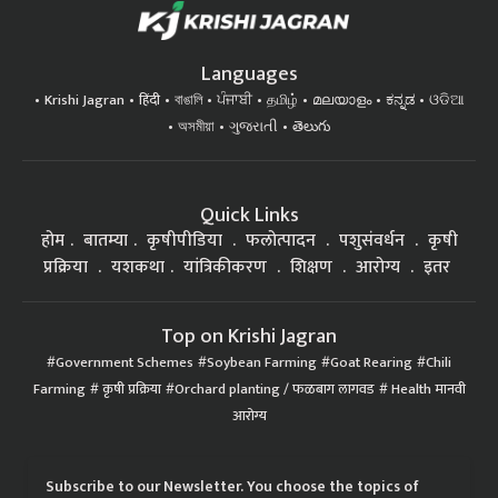
Languages
Krishi Jagran
हिंदी
বাঙালি
ਪੰਜਾਬੀ
தமிழ்
മലയാളം
ಕನ್ನಡ
ଓଡିଆ
অসমীয়া
ગુજરાતી
తెలుగు
Quick Links
होम
बातम्या
कृषीपीडिया
फलोत्पादन
पशुसंवर्धन
कृषी
प्रक्रिया
यशकथा
यांत्रिकीकरण
शिक्षण
आरोग्य
इतर
Top on Krishi Jagran
Government Schemes
Soybean Farming
Goat Rearing
Chili
Farming
कृषी प्रक्रिया
Orchard planting / फळबाग लागवड
Health मानवी
आरोग्य
Subscribe to our Newsletter. You choose the topics of