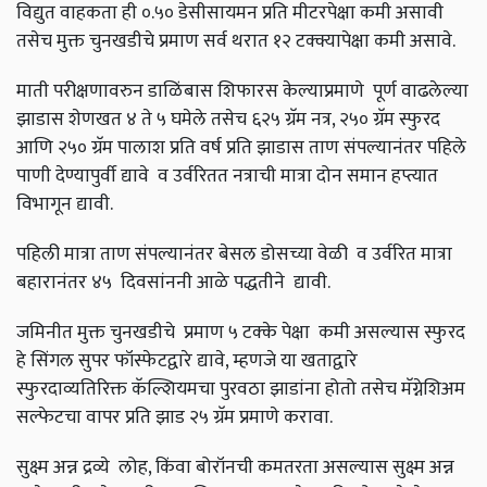
विद्युत वाहकता ही ०.५० डेसीसायमन प्रति मीटरपेक्षा कमी असावी
तसेच मुक्त चुनखडीचे प्रमाण सर्व थरात १२ टक्क्यापेक्षा कमी असावे.
माती परीक्षणावरुन डाळिंबास शिफारस केल्याप्रमाणे पूर्ण वाढलेल्या
झाडास शेणखत ४ ते ५ घमेले तसेच ६२५ ग्रॅम नत्र
,
२५० ग्रॅम स्फुरद
आणि २५० ग्रॅम पालाश प्रति वर्ष प्रति झाडास ताण संपल्यानंतर पहिले
पाणी देण्यापुर्वी द्यावे व उर्वरितत नत्राची मात्रा दोन समान हप्त्यात
विभागून द्यावी.
पहिली मात्रा ताण संपल्यानंतर बेसल डोसच्या वेळी व उर्वरित मात्रा
बहारानंतर ४५ दिवसांननी आळे पद्धतीने द्यावी.
जमिनीत मुक्त चुनखडीचे प्रमाण ५ टक्के पेक्षा कमी असल्यास स्फुरद
हे सिंगल सुपर फॉस्फेटद्वारे द्यावे, म्हणजे या खताद्वारे
स्फुरदाव्यतिरिक्त कॅल्शियमचा पुरवठा झाडांना होतो तसेच मॅग्नेशिअम
सल्फेटचा वापर प्रति झाड २५ ग्रॅम प्रमाणे करावा.
सुक्ष्म अन्न द्रव्ये लोह,
किंवा बोरॉनची कमतरता असल्यास सुक्ष्म अन्न