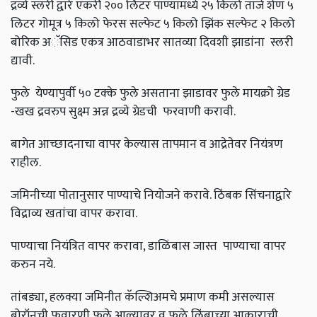
द्रव्ये स्लरी द्वारे एकरी २०० लिटर पाण्यामध्ये २५ किलो ताजे शेण ५
लिटर गोमूत्र ५ किलो फेरस सल्फेट ५ किलो झिंक सल्फेट २ किलो
बोरिक अॅसिड एकत्र आठवाडाभर सातव्या दिवशी झाडांना स्लरी
द्यावी.
फुले येण्यापुर्वी ५० टक्के फुले असताना झाडावर फुले मायक्रो ग्रेड
-खख द्रवरुप सुक्ष्म अन्न द्रव्ये ग्रेडची फरवाणी करावी.
बागेत आच्छादनाचा वापर केल्यास तापमान व आद्रेतेवर नियंत्रण
राहील.
जमिनीच्या पोतानुसार पाण्याचे नियोजने करावे. ठिंबक सिंचनाद्वारे
विद्राव्य खतांचा वापर करावा.
पाण्याचा नियंत्रित वापर करावा, डाळिंबास जास्त पाण्याचा वापर
करुन नये.
तांबड्या,
हलक्या जमिनीत कॅल्शिअमचे प्रमाण कमी असल्यास
बोरॉनची फवारणी फुले आल्यावर व फळे लिंबाच्या आकाराची