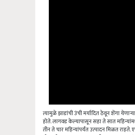
त्यामुळे झाडांची उंची मर्यादित ठेवून शेंगा येणाऱ
होते. लागवड केल्यापासून सहा ते सात महिन्यांमध्
तीन ते चार महिन्यांपर्यंत उत्पादन मिळत राहते.
योग्य तो आकार द्यावा. त्यासाठी झाडाचा मुख्य बुं