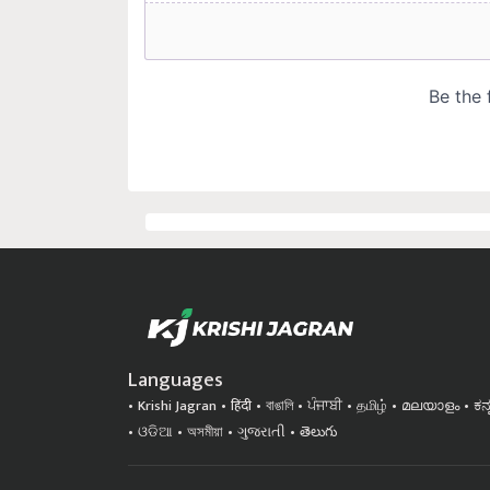
Languages
Krishi Jagran
हिंदी
বাঙালি
ਪੰਜਾਬੀ
தமிழ்
മലയാളം
ಕನ
ଓଡିଆ
অসমীয়া
ગુજરાતી
తెలుగు