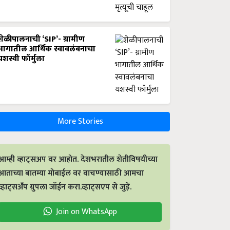
शेळीपालनाची ‘SIP’- ग्रामीण
भागातील आर्थिक स्वावलंबनाचा
यशस्वी फॉर्मुला
More Stories
आम्ही व्हाट्सअप वर आहोत. देशभरातील शेतीविषयीच्या
आताच्या बातम्या मोबाईल वर वाचण्यासाठी आमचा
व्हाट्सअँप ग्रुपला जॉईन करा.व्हाट्सएप से जुड़ें.
Join on WhatsApp