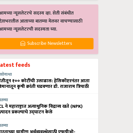
आमच्या न्यूसलेटरचे सदस्य व्हा. शेती संबंधीत
देशभरातील आताच्या बातम्या मेलवर वाचण्यासाठी
आमच्या न्यूसलेटरची सदस्यता घ्या.
Subscribe Newsletters
Latest feeds
शोगाथा
ेतीतून १०० कोटींची उलाढाल: हेलिकॉप्टरनंतर आता
िमानातून कृषी क्रांती घडवणार डॉ. राजाराम त्रिपाठी
ातम्या
CL ने महाराष्ट्रात अत्याधुनिक विद्राव्य खते (NPK)
त्पादन प्रकल्पाचे उद्घाटन केले
ातम्या
ारताच्या ग्रामीण अर्थव्यवस्थेसाठी एफपीओ-