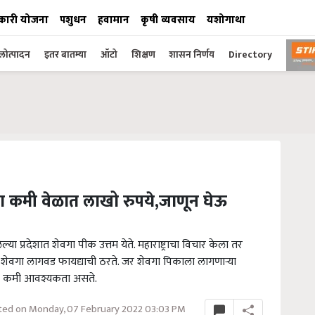
कारी योजना
पशुधन
हवामान
कृषी व्यवसाय
यशोगाथा
ोत्पादन
इतर बातम्या
ऑटो
शिक्षण
शासन निर्णय
Directory
 कमी वेळात लाखो रुपये,जाणून घेऊ
या प्रदेशात शेवगा पीक उत्तम येते. महाराष्ट्राचा विचार केला तर
षेत्रात शेवगा लागवड फायद्याची ठरते. जर शेवगा पिकाला लागणाऱ्या
याची कमी आवश्यकता असते.
ed on Monday, 07 February 2022 03:03 PM