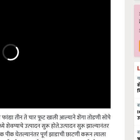
य
श
व
ब
I
्या फांद्या तीन ते चार फूट खाली आल्याने शेंगा तोडणी सोपे
उ
ये शेवग्याचे उत्पादन सुरू होते.उत्पादन सुरू झाल्यानंतर
 एक पीक घेतल्यानंतर पूर्ण झाडाची छाटणी करून त्याला
ब
भ
धा तीन ते चार फूट ठेवून बाजूच्या फांद्या एक ते दोन फूट