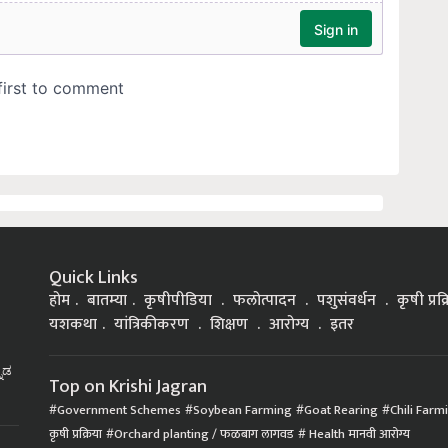
Quick Links
होम
बातम्या
कृषीपीडिया
फलोत्पादन
पशुसंवर्धन
कृषी प्रक
यशकथा
यांत्रिकीकरण
शिक्षण
आरोग्य
इतर
್ನಡ
Top on Krishi Jagran
Government Schemes
Soybean Farming
Goat Rearing
Chili Farm
कृषी प्रक्रिया
Orchard planting / फळबाग लागवड
Health मानवी आरोग्य