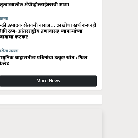
ेतृत्वाखालील अ‍ॅग्रीव्होल्टाईक्सची आशा
ातम्या
ेळी उत्पादक शेतकरी नाराज… लाखोंचा खर्च करूनही
िक्री ठप्प- आंतरराष्ट्रीय तणावासह व्यापाऱ्यांच्या
बावाचा फटका!
रोग्य सल्ला
धुनिक आहारातील प्रथिनांचा उत्कृष्ट स्रोत : फिश
िलेट
More News