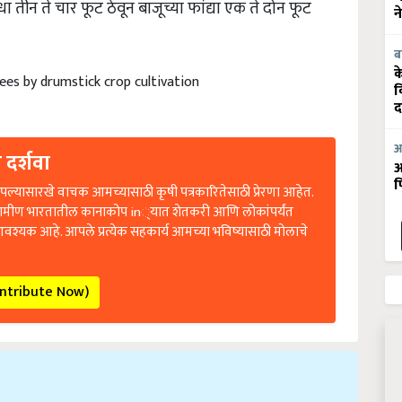
न
ब
ees by drumstick crop cultivation
क
व
द
 दर्शवा
आ
आ
ल्यासारखे वाचक आमच्यासाठी कृषी पत्रकारितेसाठी प्रेरणा आहेत.
फ
रामीण भारतातील कानाकोप in्यात शेतकरी आणि लोकांपर्यंत
आवश्यक आहे. आपले प्रत्येक सहकार्य आमच्या भविष्यासाठी मोलाचे
ontribute Now)