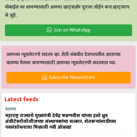
मोबाईल वर वाचण्यासाठी आमचा व्हाट्सअँप ग्रुपला जॉईन करा.व्हाट्सएप
से जुड़ें.
Join on WhatsApp
आमच्या न्यूसलेटरचे सदस्य व्हा. शेती संबंधीत देशभरातील आताच्या
बातम्या मेलवर वाचण्यासाठी आमच्या न्यूसलेटरची सदस्यता घ्या.
Subscribe Newsletters
Latest feeds
बातम्या
महाराष्ट्र राज्याचे मुख्यमंत्री देवेंद्र फडणवीस यांच्या हस्ते ध्रुव
ॲग्रीटेक्नॉलॉजीजच्या संस्थापकांचा सत्कार, शेतकऱ्यांसाठीच्या
नवसंशोधनाला मिळाली नवी ओळख!