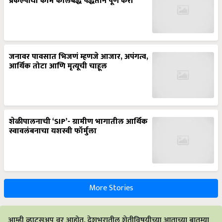
प्रकल्पांची कामे कालबद्ध पद्धतीने पूर्ण करा’
जनावर पावसात भिजणं म्हणजे आजार, अपंगत्व,
आर्थिक तोटा आणि मृत्यूची चाहूल
शेळीपालनाची ‘SIP’- ग्रामीण भागातील आर्थिक
स्वावलंबनाचा यशस्वी फॉर्मुला
More Stories
आम्ही व्हाट्सअप वर आहोत. देशभरातील शेतीविषयीच्या आताच्या बातम्या