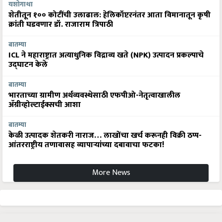
यशोगाथा
शेतीतून १०० कोटींची उलाढाल: हेलिकॉप्टरनंतर आता विमानातून कृषी
क्रांती घडवणार डॉ. राजाराम त्रिपाठी
बातम्या
ICL ने महाराष्ट्रात अत्याधुनिक विद्राव्य खते (NPK) उत्पादन प्रकल्पाचे
उद्घाटन केले
बातम्या
भारताच्या ग्रामीण अर्थव्यवस्थेसाठी एफपीओ-नेतृत्वाखालील
अ‍ॅग्रीव्होल्टाईक्सची आशा
बातम्या
केळी उत्पादक शेतकरी नाराज… लाखोंचा खर्च करूनही विक्री ठप्प-
आंतरराष्ट्रीय तणावासह व्यापाऱ्यांच्या दबावाचा फटका!
More News