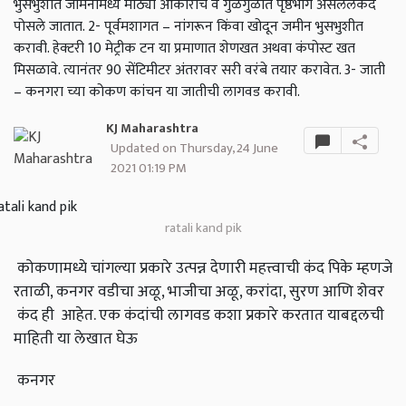
भुसभुशीत जमिनीमध्ये मोठ्या आकाराचे व गुळगुळीत पृष्ठभाग असलेलेकंद
पोसले जातात. 2- पूर्वमशागत – नांगरून किंवा खोदून जमीन भुसभुशीत
करावी. हेक्टरी 10 मेट्रीक टन या प्रमाणात शेणखत अथवा कंपोस्ट खत
मिसळावे. त्यानंतर 90 सेंटिमीटर अंतरावर सरी वरंबे तयार करावेत. 3- जाती
– कनगरा च्या कोकण कांचन या जातीची लागवड करावी.
KJ Maharashtra
Updated on Thursday, 24 June
2021 01:19 PM
ratali kand pik
कोकणामध्ये चांगल्या प्रकारे उत्पन्न देणारी महत्त्वाची कंद पिके म्हणजे
रताळी, कनगर वडीचा अळू, भाजीचा अळू, करांदा, सुरण आणि शेवर
कंद ही आहेत. एक कंदांची लागवड कशा प्रकारे करतात याबद्दलची
माहिती या लेखात घेऊ
कनगर