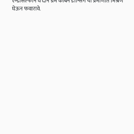
एन्डोसल्फान व दोन ग्रॅम कार्बन डान्सिंग या प्रमाणात मिश्रण
घेऊन फवारावे.