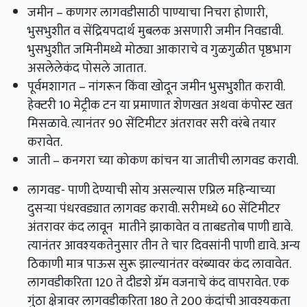
जमीन – कणगर लागवडीसाठी पाण्याचा निचरा होणारी,
भुसभुशीत व सेंद्रियपदार्थ मुबलक असणारी जमीन निवडावी.
भुसभुशीत जमिनीमध्ये मोठ्या आकाराचे व गुळगुळीत पृष्ठभाग
असलेलेकंद पोसले जातात.
पूर्वमशागत – नांगरून किंवा खोदून जमीन भुसभुशीत करावी.
हेक्टरी 10 मेट्रीक टन या प्रमाणात शेणखत अथवा कंपोस्ट खत
मिसळावे. त्यानंतर 90 सेंटिमीटर अंतरावर सरी वरंबे तयार
करावेत.
जाती – कनगरा च्या कोकण कांचन या जातीची लागवड करावी.
लागवड- पाणी देण्याची सोय असल्यास एप्रिल महिन्याच्या
दुसऱ्या पंधरवड्यात लागवड करावी. सरीमध्ये 60 सेंटिमीटर
अंतरावर कंद लावून मातीने झाकावेत व ताबडतोब पाणी द्यावे.
त्यानंतर आवश्‍यकतेनुसार तीन ते चार दिवसांनी पाणी द्यावे. अन्य
ठिकाणी मात्र पाऊस सुरू झाल्यानंतर वरंब्यावर कंद लावावेत.
लागवडीकरिता 120 ते दीडशे ग्रॅम वजनाचे कंद वापरावेत. एक
गुंठा क्षेत्रावर लागवडीकरिता 180 ते 200 कंदांची आवश्यकता