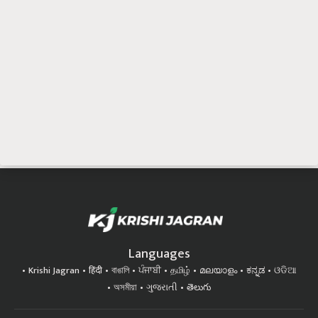
Languages
Krishi Jagran
हिंदी
বাঙালি
ਪੰਜਾਬੀ
தமிழ்
മലയാളം
ಕನ್ನಡ
ଓଡିଆ
অসমীয়া
ગુજરાતી
తెలుగు