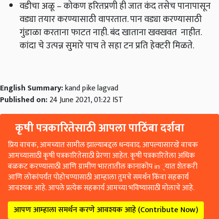
वडीचा अळू – कोकण हरितप्रणी ही जात कंद तसेच पानापासून
वड्या तयार करण्यासाठी वापरतात. पान वड्या करण्यासाठी
गुंडाळा करताना फाटत नाही. बंद खाताना खवखवत नाहीत.
कांदा चे उत्पन्न सुमारे पाच ते सहा टन प्रति हेक्‍टरी मिळते.
English Summary:
kand pike lagvad
Published on:
24 June 2021, 01:22 IST
कृषी पत्रकारितेसाठी आपला पाठिंबा दर्शवा
प्रिय वाचक, आमच्यात सामील झाल्याबद्दल धन्यवाद. आपल्यासारखे वाचक
आमच्यासाठी कृषी पत्रकारितेसाठी प्रेरणा आहेत. कृषी पत्रकारितेला अधिक
बळकट करण्यासाठी आणि ग्रामीण भारतातील कानाकोप in्यात शेतकरी
आणि लोकांपर्यंत पोहोचण्यासाठी आम्हाला तुमचे समर्थन किंवा सहकार्य
आवश्यक आहे. आपले प्रत्येक सहकार्य आमच्या भविष्यासाठी मोलाचे आहे.
आपण आम्हाला समर्थन करणे आवश्यक आहे (Contribute Now)