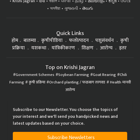
Krishi Jagran
हिंदी
বাঙালি
ਪੰਜਾਬੀ
தமிழ்
മലയാളം
ಕನ್ನಡ
ଓଡିଆ
অসমীয়া
ગુજરાતી
తెలుగు
Quick Links
होम
बातम्या
कृषीपीडिया
फलोत्पादन
पशुसंवर्धन
कृषी
प्रक्रिया
यशकथा
यांत्रिकीकरण
शिक्षण
आरोग्य
इतर
Top on Krishi Jagran
Government Schemes
Soybean Farming
Goat Rearing
Chili
Farming
कृषी प्रक्रिया
Orchard planting / फळबाग लागवड
Health मानवी
आरोग्य
Subscribe to our Newsletter. You choose the topics of
your interest and we'll send you handpicked news and
latest updates based on your choice.
Subscribe Newsletters