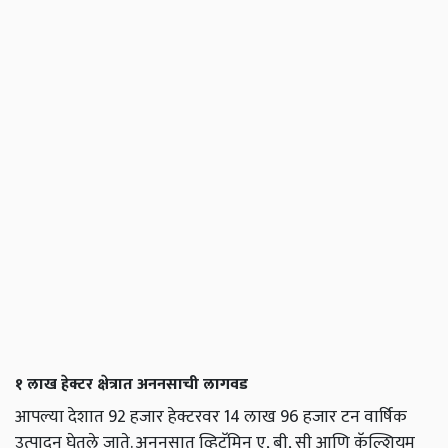
१ लाख हेक्टर क्षेत्रात अननसाची लागवड
आपल्या देशात 92
हजार हेक्टरवर
14
लाख
96
हजार टन वार्षिक
उत्पादन घेतले जाते. अननसात व्हिटॅमिन ए
,
बी
,
सी आणि कॅल्शियम