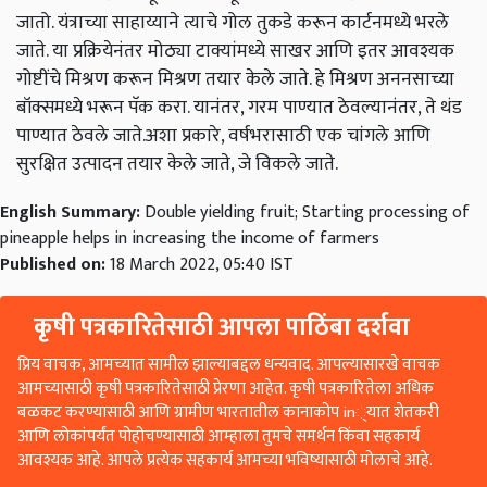
जातो. यंत्राच्या साहाय्याने त्याचे गोल तुकडे करून कार्टनमध्ये भरले
जाते. या प्रक्रियेनंतर मोठ्या टाक्यांमध्ये साखर आणि इतर आवश्यक
गोष्टींचे मिश्रण करून मिश्रण तयार केले जाते. हे मिश्रण अननसाच्या
बॉक्समध्ये भरून पॅक करा. यानंतर,
गरम पाण्यात ठेवल्यानंतर
,
ते थंड
पाण्यात ठेवले जाते.अशा प्रकारे
,
वर्षभरासाठी एक चांगले आणि
सुरक्षित उत्पादन तयार केले जाते
,
जे विकले जाते.
English Summary:
Double yielding fruit; Starting processing of
pineapple helps in increasing the income of farmers
Published on:
18 March 2022, 05:40 IST
कृषी पत्रकारितेसाठी आपला पाठिंबा दर्शवा
प्रिय वाचक, आमच्यात सामील झाल्याबद्दल धन्यवाद. आपल्यासारखे वाचक
आमच्यासाठी कृषी पत्रकारितेसाठी प्रेरणा आहेत. कृषी पत्रकारितेला अधिक
बळकट करण्यासाठी आणि ग्रामीण भारतातील कानाकोप in्यात शेतकरी
आणि लोकांपर्यंत पोहोचण्यासाठी आम्हाला तुमचे समर्थन किंवा सहकार्य
आवश्यक आहे. आपले प्रत्येक सहकार्य आमच्या भविष्यासाठी मोलाचे आहे.