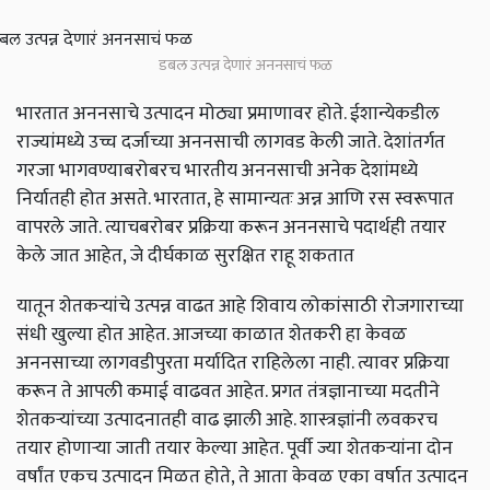
डबल उत्पन्न देणारं अननसाचं फळ
भारतात अननसाचे उत्पादन मोठ्या प्रमाणावर होते. ईशान्येकडील
राज्यांमध्ये उच्च दर्जाच्या अननसाची लागवड केली जाते. देशांतर्गत
गरजा भागवण्याबरोबरच भारतीय अननसाची अनेक देशांमध्ये
निर्यातही होत असते. भारतात,
हे सामान्यतः अन्न आणि रस स्वरूपात
वापरले जाते. त्याचबरोबर प्रक्रिया करून अननसाचे पदार्थही तयार
केले जात आहेत
,
जे दीर्घकाळ सुरक्षित राहू शकतात
यातून शेतकऱ्यांचे उत्पन्न वाढत आहे शिवाय लोकांसाठी रोजगाराच्या
संधी खुल्या होत आहेत. आजच्या काळात शेतकरी हा केवळ
अननसाच्या लागवडीपुरता मर्यादित राहिलेला नाही. त्यावर प्रक्रिया
करून ते आपली कमाई वाढवत आहेत. प्रगत तंत्रज्ञानाच्या मदतीने
शेतकऱ्यांच्या उत्पादनातही वाढ झाली आहे. शास्त्रज्ञांनी लवकरच
तयार होणार्‍या जाती तयार केल्या आहेत. पूर्वी ज्या शेतकऱ्यांना दोन
वर्षांत एकच उत्पादन मिळत होते,
ते आता केवळ एका वर्षात उत्पादन