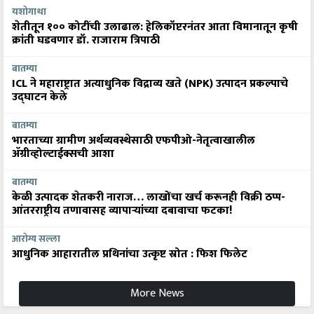
यशोगाथा
शेतीतून १०० कोटींची उलाढाल: हेलिकॉप्टरनंतर आता विमानातून कृषी
क्रांती घडवणार डॉ. राजाराम त्रिपाठी
बातम्या
ICL ने महाराष्ट्रात अत्याधुनिक विद्राव्य खते (NPK) उत्पादन प्रकल्पाचे
उद्घाटन केले
बातम्या
भारताच्या ग्रामीण अर्थव्यवस्थेसाठी एफपीओ-नेतृत्वाखालील
अ‍ॅग्रीव्होल्टाईक्सची आशा
बातम्या
केळी उत्पादक शेतकरी नाराज… लाखोंचा खर्च करूनही विक्री ठप्प-
आंतरराष्ट्रीय तणावासह व्यापाऱ्यांच्या दबावाचा फटका!
आरोग्य सल्ला
आधुनिक आहारातील प्रथिनांचा उत्कृष्ट स्रोत : फिश फिलेट
More News