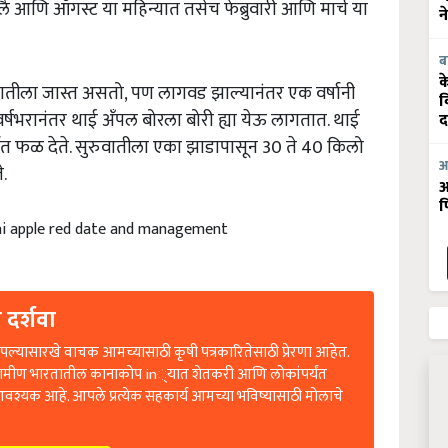
न
ब
वातीला जास्त असतो, पण लागवड झाल्यानंतर एक वर्षानी
क
व
वर्षभरानंतर थाई अँपल बोरला बोरी ह्या येऊ लागतात. थाई
द
्यंत फळ देते. सुरुवातीला एका झाडापासून 30 ते 40 किलो
े.
आ
आ
फ
hai apple red date and management
 दर्शवा
ल्यासारखे वाचक आमच्यासाठी कृषी पत्रकारितेसाठी प्रेरणा आहेत.
रामीण भारतातील कानाकोप in्यात शेतकरी आणि लोकांपर्यंत
आवश्यक आहे. आपले प्रत्येक सहकार्य आमच्या भविष्यासाठी मोलाचे