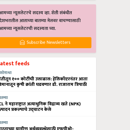
आमच्या न्यूसलेटरचे सदस्य व्हा. शेती संबंधीत
देशभरातील आताच्या बातम्या मेलवर वाचण्यासाठी
आमच्या न्यूसलेटरची सदस्यता घ्या.
Subscribe Newsletters
Latest feeds
शोगाथा
ेतीतून १०० कोटींची उलाढाल: हेलिकॉप्टरनंतर आता
िमानातून कृषी क्रांती घडवणार डॉ. राजाराम त्रिपाठी
ातम्या
CL ने महाराष्ट्रात अत्याधुनिक विद्राव्य खते (NPK)
त्पादन प्रकल्पाचे उद्घाटन केले
ातम्या
ारताच्या ग्रामीण अर्थव्यवस्थेसाठी एफपीओ-