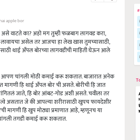
#
hai apple bor
ी असे वाटते का? अहो मग तुम्ही फळबाग लागवड करा,
 लावायचा असेल तर आजचा हा लेख खास तुमच्यासाठी,
ंसाठी थाई अँपल बोरच्या लागवडीची माहिती घेऊन आले
न आपण चांगली मोठी कमाई करू शकतात. बाजारात अनेक
T
्त मागणी हि थाई अँपल बोर ची असते. बोरीची हि जात
 सांगितलं जाते, हि बोर आंबट-गोड अशी असते. चवीला तर
तत्वे असतात जे की आपल्या शरीरासाठी खुपच फायदेशीर
रची मागणी हि खुप मोठ्या प्रमाणात आहे, म्हणूनच या
 चांगली तगडी कमाई करू शकतात.