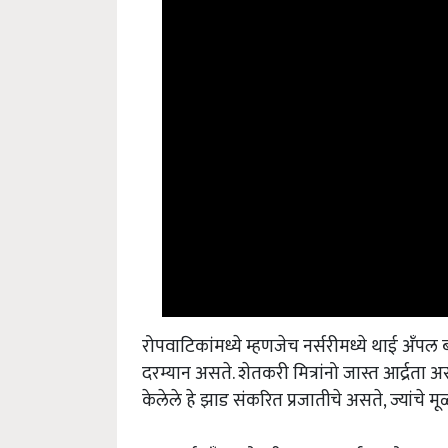
रोपवाटिकांमध्ये म्हणजेच नर्सरीमध्ये थाई अँप
दरम्यान असते. शेतकरी मित्रांनो जास्त आर्द्रत
केलेले हे झाड संकरित प्रजातीचे असते, ज्यांचे
»या थाई अँपल बोरची लागवड वर्षातून दोनदा जुल