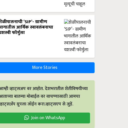
शेळीपालनाची ‘SIP’- ग्रामीण
भागातील आर्थिक स्वावलंबनाचा
यशस्वी फॉर्मुला
More Stories
आम्ही व्हाट्सअप वर आहोत. देशभरातील शेतीविषयीच्या
आताच्या बातम्या मोबाईल वर वाचण्यासाठी आमचा
व्हाट्सअँप ग्रुपला जॉईन करा.व्हाट्सएप से जुड़ें.
Join on WhatsApp