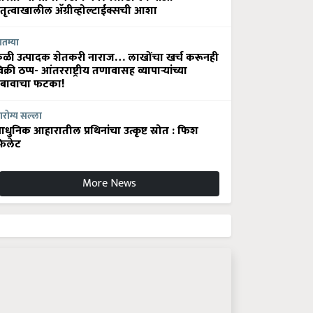
ेतृत्वाखालील अ‍ॅग्रीव्होल्टाईक्सची आशा
ातम्या
ेळी उत्पादक शेतकरी नाराज… लाखोंचा खर्च करूनही
िक्री ठप्प- आंतरराष्ट्रीय तणावासह व्यापाऱ्यांच्या
बावाचा फटका!
रोग्य सल्ला
धुनिक आहारातील प्रथिनांचा उत्कृष्ट स्रोत : फिश
िलेट
More News