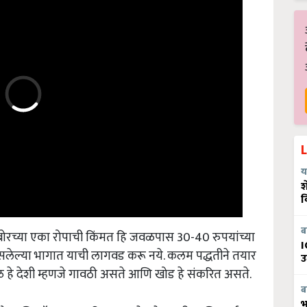
य
श
व
ल बोरच्या एका रोपाची किंमत हि जवळपास 30-40 रुपयांच्या
ब
I
ा असलेल्या भागात याची लागवड करू नये. कलम पद्धतीने तयार
उ
 मूळ हे देशी म्हणजे गावठी असते आणि खोड हे संकरित असते.
ब
भ
ै आणि ऑगस्ट या महिन्यात तसेच फेब्रुवारी आणि मार्च या