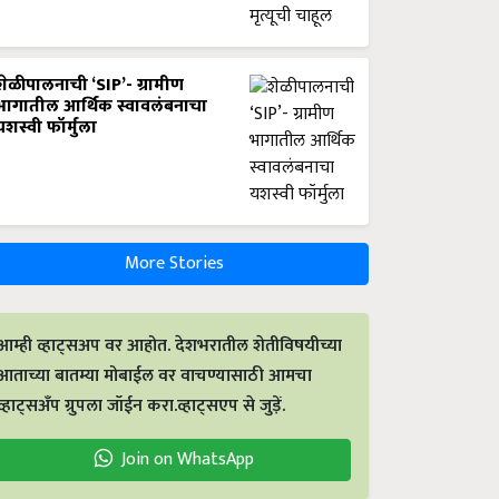
शेळीपालनाची ‘SIP’- ग्रामीण
भागातील आर्थिक स्वावलंबनाचा
यशस्वी फॉर्मुला
More Stories
आम्ही व्हाट्सअप वर आहोत. देशभरातील शेतीविषयीच्या
आताच्या बातम्या मोबाईल वर वाचण्यासाठी आमचा
व्हाट्सअँप ग्रुपला जॉईन करा.व्हाट्सएप से जुड़ें.
Join on WhatsApp