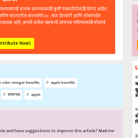
ल्यासारखे वाचक आमच्यासाठी कृषी पत्रकारितेसाठी प्रेरणा आहेत.
रामीण भारतातील कानाकोप in्यात शेतकरी आणि लोकांपर्यंत
आवश्यक आहे. आपले प्रत्येक सहकार्य आमच्या भविष्यासाठी मोलाचे
ontribute Now)
ब
 cider vinegar benefits
apple benefits
म
ध
सफरचंद
apple
श
य
श
व
rticle and have suggestions to improve this article?
Mail
me
ब