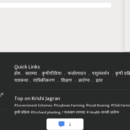
Quick Links
होम
बातम्या
कृषीपीडिया
फलोत्पादन
पशुसंवर्धन
कृषी प्रक
यशकथा
यांत्रिकीकरण
शिक्षण
आरोग्य
इतर
್ನಡ
Top on Krishi Jagran
Government Schemes
Soybean Farming
Goat Rearing
Chili Farm
कृषी प्रक्रिया
Orchard planting / फळबाग लागवड
Health मानवी आरोग्य