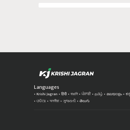
Languages
Krishi Jagran
हिंदी
বাঙালি
ਪੰਜਾਬੀ
தமிழ்
മലയാളം
ಕನ
ଓଡିଆ
অসমীয়া
ગુજરાતી
తెలుగు