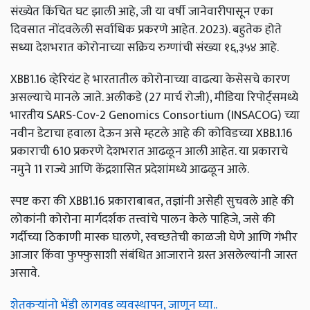
संख्येत किंचित घट झाली आहे, जी या वर्षी जानेवारीपासून एका
दिवसात नोंदवलेली सर्वाधिक प्रकरणे आहेत. 2023). बहुतेक होते
सध्या देशभरात कोरोनाच्या सक्रिय रुग्णांची संख्या १६,३५४ आहे.
XBB1.16 व्हेरियंट हे भारतातील कोरोनाच्या वाढत्या केसेसचे कारण
असल्याचे मानले जाते. अलीकडे (27 मार्च रोजी), मीडिया रिपोर्ट्समध्ये
भारतीय SARS-Cov-2 Genomics Consortium (INSACOG) च्या
नवीन डेटाचा हवाला देऊन असे म्हटले आहे की कोविडच्या XBB.1.16
प्रकाराची 610 प्रकरणे देशभरात आढळून आली आहेत. या प्रकाराचे
नमुने 11 राज्ये आणि केंद्रशासित प्रदेशांमध्ये आढळून आले.
स्पष्ट करा की XBB1.16 प्रकाराबाबत, तज्ञांनी असेही सुचवले आहे की
लोकांनी कोरोना मार्गदर्शक तत्त्वांचे पालन केले पाहिजे, जसे की
गर्दीच्या ठिकाणी मास्क घालणे, स्वच्छतेची काळजी घेणे आणि गंभीर
आजार किंवा फुफ्फुसाशी संबंधित आजाराने ग्रस्त असलेल्यांनी जास्त
असावे.
शेतकऱ्यांनो भेंडी लागवड व्यवस्थापन, जाणून घ्या..