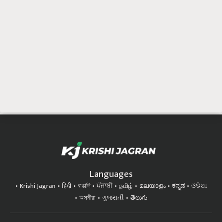
Languages
Krishi Jagran
हिंदी
বাঙালি
ਪੰਜਾਬੀ
தமிழ்
മലയാളം
ಕನ್ನಡ
ଓଡିଆ
অসমীয়া
ગુજરાતી
తెలుగు