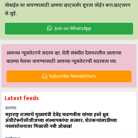
मोबाईल वर वाचण्यासाठी आमचा व्हाट्सअँप ग्रुपला जॉईन करा.व्हाट्सएप
से जुड़ें.
Join on WhatsApp
आमच्या न्यूसलेटरचे सदस्य व्हा. शेती संबंधीत देशभरातील आताच्या
बातम्या मेलवर वाचण्यासाठी आमच्या न्यूसलेटरची सदस्यता घ्या.
Subscribe Newsletters
Latest feeds
बातम्या
महाराष्ट्र राज्याचे मुख्यमंत्री देवेंद्र फडणवीस यांच्या हस्ते ध्रुव
ॲग्रीटेक्नॉलॉजीजच्या संस्थापकांचा सत्कार, शेतकऱ्यांसाठीच्या
नवसंशोधनाला मिळाली नवी ओळख!