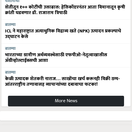
यशोगाथा
शेतीतून १०० कोटींची उलाढाल: हेलिकॉप्टरनंतर आता विमानातून कृषी
क्रांती घडवणार डॉ. राजाराम त्रिपाठी
बातम्या
ICL ने महाराष्ट्रात अत्याधुनिक विद्राव्य खते (NPK) उत्पादन प्रकल्पाचे
उद्घाटन केले
बातम्या
भारताच्या ग्रामीण अर्थव्यवस्थेसाठी एफपीओ-नेतृत्वाखालील
अ‍ॅग्रीव्होल्टाईक्सची आशा
बातम्या
केळी उत्पादक शेतकरी नाराज… लाखोंचा खर्च करूनही विक्री ठप्प-
आंतरराष्ट्रीय तणावासह व्यापाऱ्यांच्या दबावाचा फटका!
More News