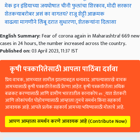
मेक इन इंडियाच्या जयघोषात चीनी फुलांचा शिरकाव, मोदी सरकार
शेतकऱ्याबरोबर असं का वागतय? राजू शेट्टी आक्रमक
वाढत्या मागणीने लिंबू दरात सुधारणा, शेतकऱ्यांना दिलासा
English Summary:
Fear of corona again in Maharashtra! 669 new
cases in 24 hours, the number increased across the country..
Published on:
03 April 2023, 11:37 IST
कृषी पत्रकारितेसाठी आपला पाठिंबा दर्शवा
प्रिय वाचक, आमच्यात सामील झाल्याबद्दल धन्यवाद. आपल्यासारखे वाचक
आमच्यासाठी कृषी पत्रकारितेसाठी प्रेरणा आहेत. कृषी पत्रकारितेला अधिक
बळकट करण्यासाठी आणि ग्रामीण भारतातील कानाकोप in्यात शेतकरी
आणि लोकांपर्यंत पोहोचण्यासाठी आम्हाला तुमचे समर्थन किंवा सहकार्य
आवश्यक आहे. आपले प्रत्येक सहकार्य आमच्या भविष्यासाठी मोलाचे आहे.
आपण आम्हाला समर्थन करणे आवश्यक आहे (Contribute Now)