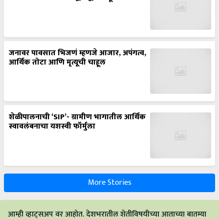
जनावर पावसात भिजणं म्हणजे आजार, अपंगत्व,
आर्थिक तोटा आणि मृत्यूची चाहूल
शेळीपालनाची ‘SIP’- ग्रामीण भागातील आर्थिक
स्वावलंबनाचा यशस्वी फॉर्मुला
More Stories
आम्ही व्हाट्सअप वर आहोत. देशभरातील शेतीविषयीच्या आताच्या बातम्या