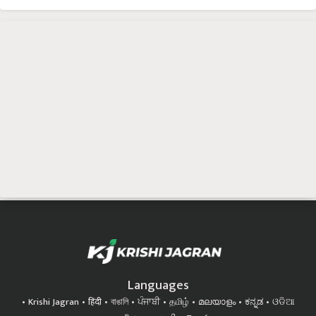
Languages
Krishi Jagran
हिंदी
বাঙালি
ਪੰਜਾਬੀ
தமிழ்
മലയാളം
ಕನ್ನಡ
ଓଡିଆ