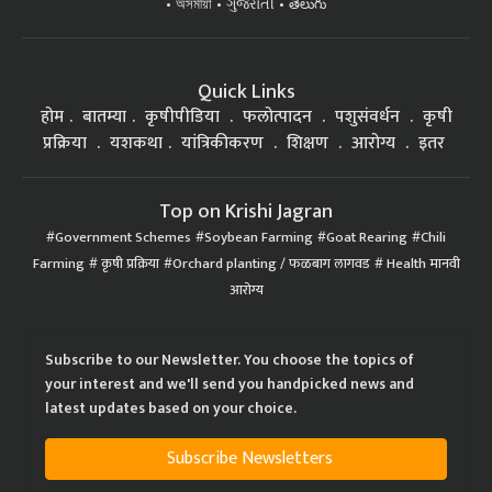
অসমীয়া
ગુજરાતી
తెలుగు
Quick Links
होम
बातम्या
कृषीपीडिया
फलोत्पादन
पशुसंवर्धन
कृषी
प्रक्रिया
यशकथा
यांत्रिकीकरण
शिक्षण
आरोग्य
इतर
Top on Krishi Jagran
Government Schemes
Soybean Farming
Goat Rearing
Chili
Farming
कृषी प्रक्रिया
Orchard planting / फळबाग लागवड
Health मानवी
आरोग्य
Subscribe to our Newsletter. You choose the topics of
your interest and we'll send you handpicked news and
latest updates based on your choice.
Subscribe Newsletters