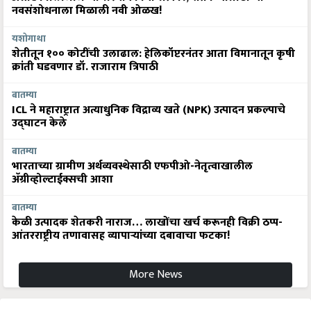
नवसंशोधनाला मिळाली नवी ओळख!
यशोगाथा
शेतीतून १०० कोटींची उलाढाल: हेलिकॉप्टरनंतर आता विमानातून कृषी
क्रांती घडवणार डॉ. राजाराम त्रिपाठी
बातम्या
ICL ने महाराष्ट्रात अत्याधुनिक विद्राव्य खते (NPK) उत्पादन प्रकल्पाचे
उद्घाटन केले
बातम्या
भारताच्या ग्रामीण अर्थव्यवस्थेसाठी एफपीओ-नेतृत्वाखालील
अ‍ॅग्रीव्होल्टाईक्सची आशा
बातम्या
केळी उत्पादक शेतकरी नाराज… लाखोंचा खर्च करूनही विक्री ठप्प-
आंतरराष्ट्रीय तणावासह व्यापाऱ्यांच्या दबावाचा फटका!
More News