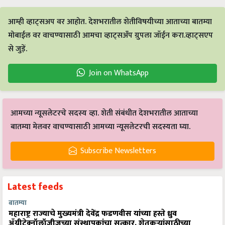
आम्ही व्हाट्सअप वर आहोत. देशभरातील शेतीविषयीच्या आताच्या बातम्या
मोबाईल वर वाचण्यासाठी आमचा व्हाट्सअँप ग्रुपला जॉईन करा.व्हाट्सएप
से जुड़ें.
Join on WhatsApp
आमच्या न्यूसलेटरचे सदस्य व्हा. शेती संबंधीत देशभरातील आताच्या
बातम्या मेलवर वाचण्यासाठी आमच्या न्यूसलेटरची सदस्यता घ्या.
Subscribe Newsletters
Latest feeds
बातम्या
महाराष्ट्र राज्याचे मुख्यमंत्री देवेंद्र फडणवीस यांच्या हस्ते ध्रुव
ॲग्रीटेक्नॉलॉजीजच्या संस्थापकांचा सत्कार, शेतकऱ्यांसाठीच्या