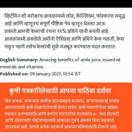
व्हिटॅमिन सी बरोबरच आवळामध्ये लोह, कॅल्शियम, फॉस्फरस समृद्ध
आहे आणि म्हणूनच संपूर्ण पौष्टिक पेय म्हणून घेतला जाऊ
शकतो.आमची केसांची रचना ९९% प्रथिने यांनी बनली आहे.
आवळामध्ये असलेले अमीनो ऍसिडस् आणि प्रथिने केस गळती, केस
गळून पडणे तसेच केसांची मुळे मजबूत करण्यास मदत करतात.
English Summary:
Amazing benefits of amla juice, essential
minerals and vitamins
Published on:
09 January 2021, 10:54 IST
कृषी पत्रकारितेसाठी आपला पाठिंबा दर्शवा
प्रिय वाचक, आमच्यात सामील झाल्याबद्दल धन्यवाद. आपल्यासारखे वाचक
आमच्यासाठी कृषी पत्रकारितेसाठी प्रेरणा आहेत. कृषी पत्रकारितेला अधिक
बळकट करण्यासाठी आणि ग्रामीण भारतातील कानाकोप in्यात शेतकरी
आणि लोकांपर्यंत पोहोचण्यासाठी आम्हाला तुमचे समर्थन किंवा सहकार्य
आवश्यक आहे. आपले प्रत्येक सहकार्य आमच्या भविष्यासाठी मोलाचे आहे.