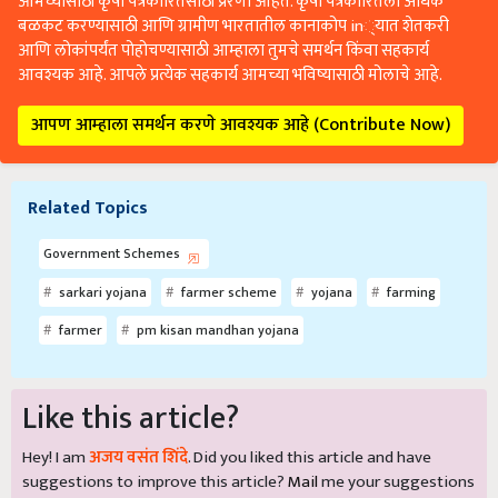
आमच्यासाठी कृषी पत्रकारितेसाठी प्रेरणा आहेत. कृषी पत्रकारितेला अधिक
बळकट करण्यासाठी आणि ग्रामीण भारतातील कानाकोप in्यात शेतकरी
आणि लोकांपर्यंत पोहोचण्यासाठी आम्हाला तुमचे समर्थन किंवा सहकार्य
आवश्यक आहे. आपले प्रत्येक सहकार्य आमच्या भविष्यासाठी मोलाचे आहे.
आपण आम्हाला समर्थन करणे आवश्यक आहे (Contribute Now)
Related Topics
Government Schemes
sarkari yojana
farmer scheme
yojana
farming
farmer
pm kisan mandhan yojana
Like this article?
Hey! I am
अजय वसंत शिंदे
. Did you liked this article and have
suggestions to improve this article?
Mail
me your suggestions