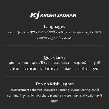
Languages
Krishi Jagran
हिंदी
বাঙালি
ਪੰਜਾਬੀ
தமிழ்
മലയാളം
ಕನ್ನಡ
ଓଡିଆ
অসমীয়া
ગુજરાતી
తెలుగు
Quick Links
होम
बातम्या
कृषीपीडिया
फलोत्पादन
पशुसंवर्धन
कृषी
प्रक्रिया
यशकथा
यांत्रिकीकरण
शिक्षण
आरोग्य
इतर
Top on Krishi Jagran
Government Schemes
Soybean Farming
Goat Rearing
Chili
Farming
कृषी प्रक्रिया
Orchard planting / फळबाग लागवड
Health मानवी
आरोग्य