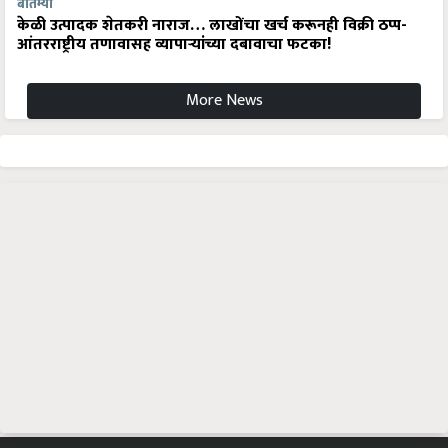
बातम्या
केळी उत्पादक शेतकरी नाराज… लाखोंचा खर्च करूनही विक्री ठप्प-
आंतरराष्ट्रीय तणावासह व्यापाऱ्यांच्या दबावाचा फटका!
More News