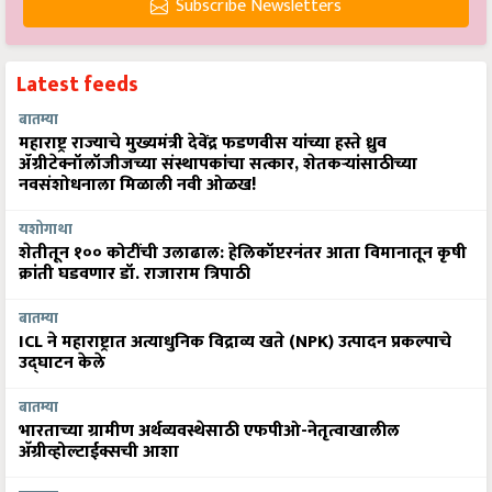
Subscribe Newsletters
Latest feeds
बातम्या
महाराष्ट्र राज्याचे मुख्यमंत्री देवेंद्र फडणवीस यांच्या हस्ते ध्रुव
ॲग्रीटेक्नॉलॉजीजच्या संस्थापकांचा सत्कार, शेतकऱ्यांसाठीच्या
नवसंशोधनाला मिळाली नवी ओळख!
यशोगाथा
शेतीतून १०० कोटींची उलाढाल: हेलिकॉप्टरनंतर आता विमानातून कृषी
क्रांती घडवणार डॉ. राजाराम त्रिपाठी
बातम्या
ICL ने महाराष्ट्रात अत्याधुनिक विद्राव्य खते (NPK) उत्पादन प्रकल्पाचे
उद्घाटन केले
बातम्या
भारताच्या ग्रामीण अर्थव्यवस्थेसाठी एफपीओ-नेतृत्वाखालील
अ‍ॅग्रीव्होल्टाईक्सची आशा