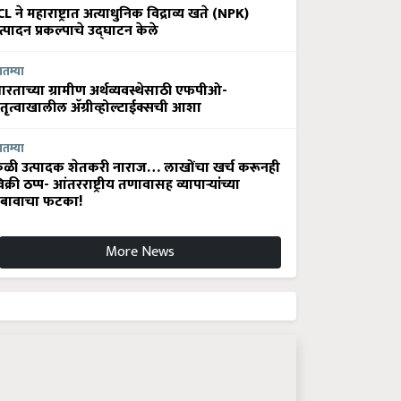
CL ने महाराष्ट्रात अत्याधुनिक विद्राव्य खते (NPK)
त्पादन प्रकल्पाचे उद्घाटन केले
ातम्या
ारताच्या ग्रामीण अर्थव्यवस्थेसाठी एफपीओ-
ेतृत्वाखालील अ‍ॅग्रीव्होल्टाईक्सची आशा
ातम्या
ेळी उत्पादक शेतकरी नाराज… लाखोंचा खर्च करूनही
िक्री ठप्प- आंतरराष्ट्रीय तणावासह व्यापाऱ्यांच्या
बावाचा फटका!
More News