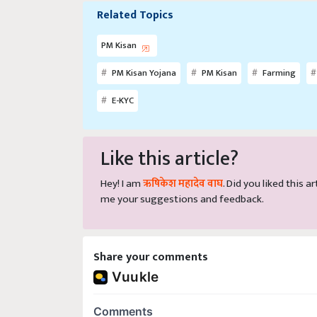
Related Topics
PM Kisan
PM Kisan Yojana
PM Kisan
Farming
E-KYC
Like this article?
Hey! I am
ऋषिकेश महादेव वाघ
. Did you liked this 
me your suggestions and feedback.
Share your comments