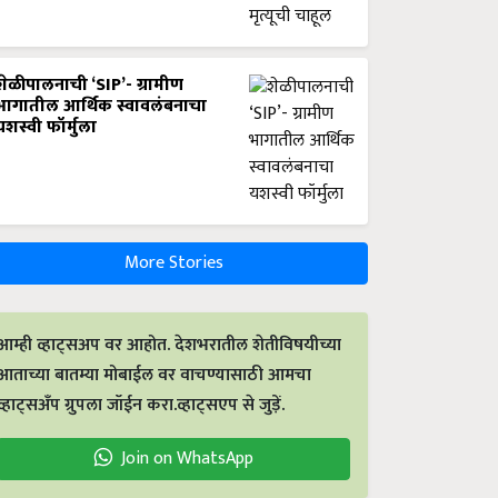
शेळीपालनाची ‘SIP’- ग्रामीण
भागातील आर्थिक स्वावलंबनाचा
यशस्वी फॉर्मुला
More Stories
आम्ही व्हाट्सअप वर आहोत. देशभरातील शेतीविषयीच्या
आताच्या बातम्या मोबाईल वर वाचण्यासाठी आमचा
व्हाट्सअँप ग्रुपला जॉईन करा.व्हाट्सएप से जुड़ें.
Join on WhatsApp