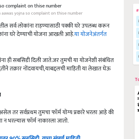
#
m aawas yojna so complaint on thise number
ातील सर्व लोकांना राहण्यासाठी पक्की घरे उपलब्ध करून
ोकांना घरे देण्याची योजना आखली आहे.
या योजनेअंतर्गत
ांना ही सबसिडी दिली जाते.जर तुमची या योजनेशी संबंधित
धतीने तक्रार नोंदवायची,याबद्दलची माहिती या लेखात घेऊ
T
ा
सेल तर सर्वप्रथम तुमचा फॉर्म योग्य प्रकारे भरला आहे की
्या न भरल्यास फॉर्म नाकारला जातो.
यावर
90%
सबसिडी
,
वाचा
संपूर्ण
माहिती