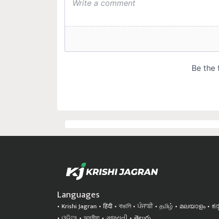
Languages
Krishi Jagran
हिंदी
বাঙালি
ਪੰਜਾਬੀ
தமிழ்
മലയാളം
ಕನ
ଓଡିଆ
অসমীয়া
ગુજરાતી
తెలుగు