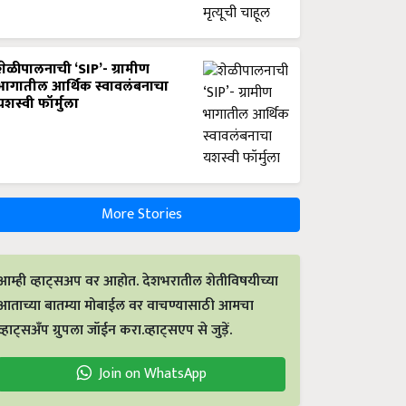
शेळीपालनाची ‘SIP’- ग्रामीण
भागातील आर्थिक स्वावलंबनाचा
यशस्वी फॉर्मुला
More Stories
आम्ही व्हाट्सअप वर आहोत. देशभरातील शेतीविषयीच्या
आताच्या बातम्या मोबाईल वर वाचण्यासाठी आमचा
व्हाट्सअँप ग्रुपला जॉईन करा.व्हाट्सएप से जुड़ें.
Join on WhatsApp