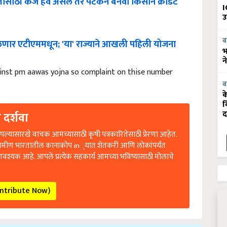
I
उ
ळणार
एटीएममधून
; '
या
'
राज्याने
आखली
पहिली
योजना
ब
भ
न
ainst pm aawas yojna so complaint on thise number
ब
क
व
 दर्शवा
द
ल्यासारखे वाचक आमच्यासाठी कृषी पत्रकारितेसाठी प्रेरणा आहेत.
रामीण भारतातील कानाकोप in्यात शेतकरी आणि लोकांपर्यंत
आवश्यक आहे. आपले प्रत्येक सहकार्य आमच्या भविष्यासाठी मोलाचे
ontribute Now)