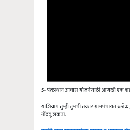
5-
पंतप्रधान आवास योजनेसाठी आणखी एक शहरां
याशिवाय तुम्ही तुमची तक्रार ग्रामपंचायत,ब्लॉक
नोंदवू शकता.
नक्की
वाचा
:
सावकारांच्या
पाशात
न
अडकता
शे