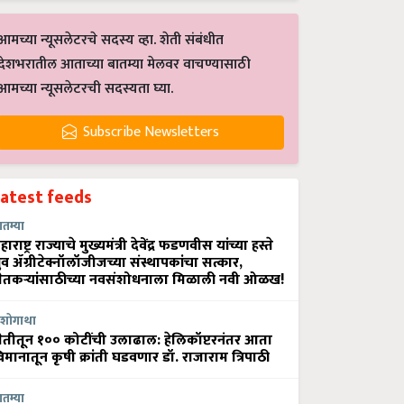
आमच्या न्यूसलेटरचे सदस्य व्हा. शेती संबंधीत
देशभरातील आताच्या बातम्या मेलवर वाचण्यासाठी
आमच्या न्यूसलेटरची सदस्यता घ्या.
Subscribe Newsletters
Latest feeds
ातम्या
हाराष्ट्र राज्याचे मुख्यमंत्री देवेंद्र फडणवीस यांच्या हस्ते
्रुव ॲग्रीटेक्नॉलॉजीजच्या संस्थापकांचा सत्कार,
ेतकऱ्यांसाठीच्या नवसंशोधनाला मिळाली नवी ओळख!
शोगाथा
ेतीतून १०० कोटींची उलाढाल: हेलिकॉप्टरनंतर आता
िमानातून कृषी क्रांती घडवणार डॉ. राजाराम त्रिपाठी
ातम्या