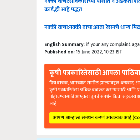
कार्ड
,
ही
आहे
पद्धत
नक्की
वाचा
:
नक्की
वाचा
:
आता
रेशनचे
धान्य
मि
English Summary:
if your any complaint ag
Published on:
15 June 2022, 10:23 IST
कृषी पत्रकारितेसाठी आपला पाठिंबा
प्रिय वाचक, आमच्यात सामील झाल्याबद्दल धन्यवाद. आप
कृषी पत्रकारितेला अधिक बळकट करण्यासाठी आणि ग्
पोहोचण्यासाठी आम्हाला तुमचे समर्थन किंवा सहकार्य 
आहे.
आपण आम्हाला समर्थन करणे आवश्यक आहे (C