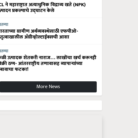
CL ने महाराष्ट्रात अत्याधुनिक विद्राव्य खते (NPK)
त्पादन प्रकल्पाचे उद्घाटन केले
ातम्या
ारताच्या ग्रामीण अर्थव्यवस्थेसाठी एफपीओ-
ेतृत्वाखालील अ‍ॅग्रीव्होल्टाईक्सची आशा
ातम्या
ेळी उत्पादक शेतकरी नाराज… लाखोंचा खर्च करूनही
िक्री ठप्प- आंतरराष्ट्रीय तणावासह व्यापाऱ्यांच्या
बावाचा फटका!
More News