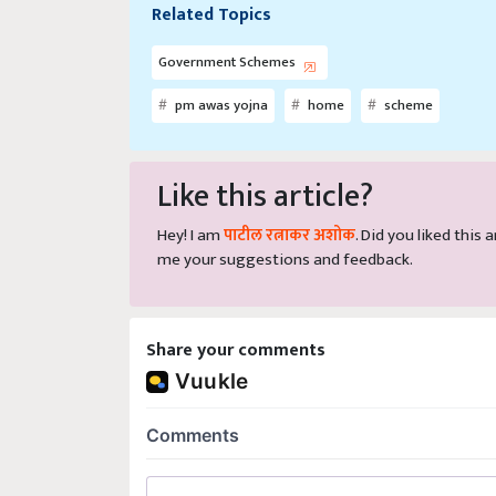
Related Topics
Government Schemes
pm awas yojna
home
scheme
Like this article?
Hey! I am
पाटील रत्नाकर अशोक
. Did you liked this
me your suggestions and feedback.
Share your comments