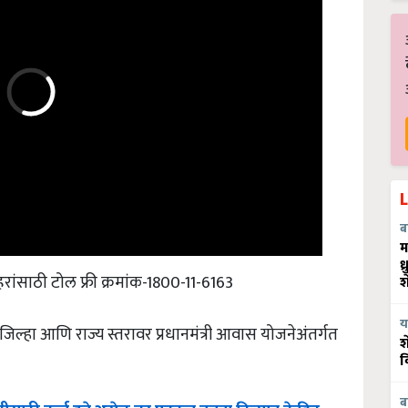
ब
म
ध
साठी टोल फ्री क्रमांक-1800-11-6163
श
,जिल्हा आणि राज्य स्तरावर प्रधानमंत्री आवास योजनेअंतर्गत
य
श
व
तीसाठी
कर्ज
हवे
असेल
तर
पटकन
बनवा
किसान
क्रेडिट
ब