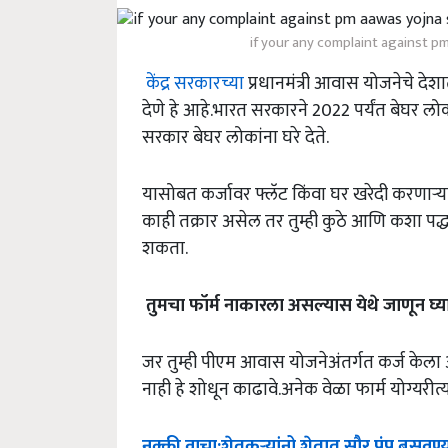
if your any complaint against p
केंद्र सरकारच्या
प्रधानमंत्री आवास योजनेचे देश
देणे हे आहे.भारत सरकारने 2022 पर्यंत बेघर ल
सरकार बेघर लोकांना घरे देते.
यासोबत कर्जावर फ्लॅट किंवा घर खरेदी करणाऱ्य
काही तक्रार असेल तर तुम्ही कुठे आणि कशा पद्
शकता.
तुमचा
फॉर्म
नाकारला
असल्यास
येथे
जाणून
घ्य
जर तुम्ही पीएम आवास योजनेअंतर्गत कर्ज केला अ
नाही हे शोधून काढावे.अनेक वेळा फार्म योग्यरीत
नक्की
वाचा
:
शेतकऱ्यांनो
शेतात
सौर
पंप
बसवण्