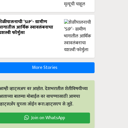
शेळीपालनाची ‘SIP’- ग्रामीण
भागातील आर्थिक स्वावलंबनाचा
यशस्वी फॉर्मुला
More Stories
आम्ही व्हाट्सअप वर आहोत. देशभरातील शेतीविषयीच्या
आताच्या बातम्या मोबाईल वर वाचण्यासाठी आमचा
व्हाट्सअँप ग्रुपला जॉईन करा.व्हाट्सएप से जुड़ें.
Join on WhatsApp