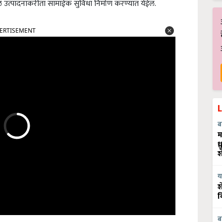
 उत्पादनाकरीता सामाईक सुविधा निर्माण करण्यात येईल.
ERTISEMENT
ब
म
ध
श
य
श
व
ब