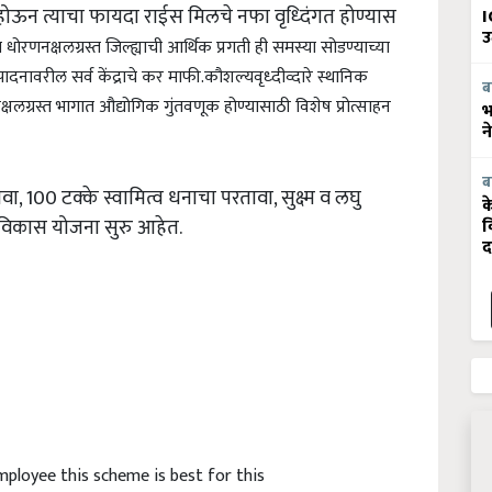
वणूक होऊन त्याचा फायदा राईस मिलचे नफा वृध्दिंगत होण्यास
I
उ
ता धोरण
नक्षलग्रस्त जिल्ह्याची आर्थिक प्रगती ही समस्या सोडण्याच्या
्पादनावरील सर्व केंद्राचे कर माफी.
कौशल्यवृध्दीव्दारे स्थानिक
ब
्षलग्रस्त भागात औद्योगिक गुंतवणूक होण्यासाठी विशेष प्रोत्साहन
भ
न
ब
वा, 100 टक्के स्वामित्व धनाचा परतावा, सुक्ष्म व लघु
क
ह विकास योजना सुरु आहेत.
व
द
ployee this scheme is best for this