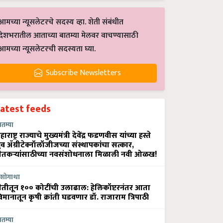
आमच्या न्यूसलेटरचे सदस्य व्हा. शेती संबंधीत
देशभरातील आताच्या बातम्या मेलवर वाचण्यासाठी
आमच्या न्यूसलेटरची सदस्यता घ्या.
Subscribe Newsletters
Latest feeds
ातम्या
हाराष्ट्र राज्याचे मुख्यमंत्री देवेंद्र फडणवीस यांच्या हस्ते
्रुव ॲग्रीटेक्नॉलॉजीजच्या संस्थापकांचा सत्कार,
ेतकऱ्यांसाठीच्या नवसंशोधनाला मिळाली नवी ओळख!
शोगाथा
ेतीतून १०० कोटींची उलाढाल: हेलिकॉप्टरनंतर आता
िमानातून कृषी क्रांती घडवणार डॉ. राजाराम त्रिपाठी
ातम्या