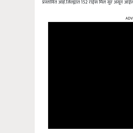
प्रस्तावित आहे.
जिल्ह्यात 152 राईस मिल सुर असून ऑईल
ADV