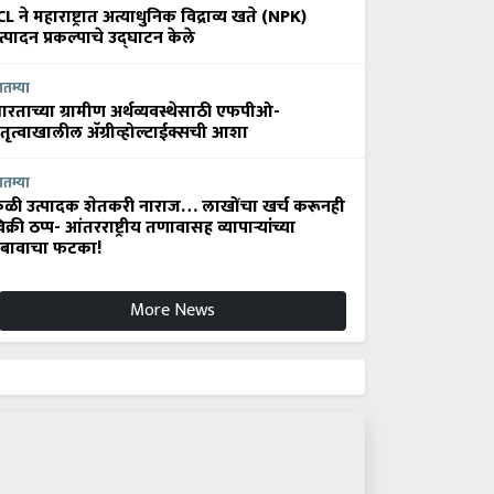
CL ने महाराष्ट्रात अत्याधुनिक विद्राव्य खते (NPK)
त्पादन प्रकल्पाचे उद्घाटन केले
ातम्या
ारताच्या ग्रामीण अर्थव्यवस्थेसाठी एफपीओ-
ेतृत्वाखालील अ‍ॅग्रीव्होल्टाईक्सची आशा
ातम्या
ेळी उत्पादक शेतकरी नाराज… लाखोंचा खर्च करूनही
िक्री ठप्प- आंतरराष्ट्रीय तणावासह व्यापाऱ्यांच्या
बावाचा फटका!
More News