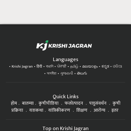
Languages
Krishi Jagran
हिंदी
বাঙালি
ਪੰਜਾਬੀ
தமிழ்
മലയാളം
ಕನ್ನಡ
ଓଡିଆ
অসমীয়া
ગુજરાતી
తెలుగు
Quick Links
होम
बातम्या
कृषीपीडिया
फलोत्पादन
पशुसंवर्धन
कृषी
प्रक्रिया
यशकथा
यांत्रिकीकरण
शिक्षण
आरोग्य
इतर
Top on Krishi Jagran