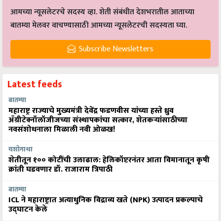
आमच्या न्यूसलेटरचे सदस्य व्हा. शेती संबंधीत देशभरातील आताच्या
बातम्या मेलवर वाचण्यासाठी आमच्या न्यूसलेटरची सदस्यता घ्या.
Subscribe Newsletters
Latest feeds
बातम्या
महाराष्ट्र राज्याचे मुख्यमंत्री देवेंद्र फडणवीस यांच्या हस्ते ध्रुव
ॲग्रीटेक्नॉलॉजीजच्या संस्थापकांचा सत्कार, शेतकऱ्यांसाठीच्या
नवसंशोधनाला मिळाली नवी ओळख!
यशोगाथा
शेतीतून १०० कोटींची उलाढाल: हेलिकॉप्टरनंतर आता विमानातून कृषी
क्रांती घडवणार डॉ. राजाराम त्रिपाठी
बातम्या
ICL ने महाराष्ट्रात अत्याधुनिक विद्राव्य खते (NPK) उत्पादन प्रकल्पाचे
उद्घाटन केले