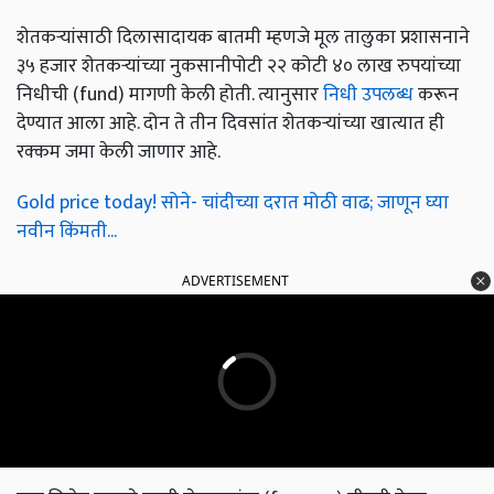
शेतकऱ्यांसाठी दिलासादायक बातमी म्हणजे मूल तालुका प्रशासनाने
३५ हजार शेतकऱ्यांच्या नुकसानीपोटी २२ कोटी ४० लाख रुपयांच्या
निधीची (fund) मागणी केली होती. त्यानुसार
निधी उपलब्ध
करून
देण्यात आला आहे. दोन ते तीन दिवसांत शेतकऱ्यांच्या खात्यात ही
रक्‍कम जमा केली जाणार आहे.
Gold price today! सोने- चांदीच्या दरात मोठी वाढ; जाणून घ्या
नवीन किंमती...
ADVERTISEMENT