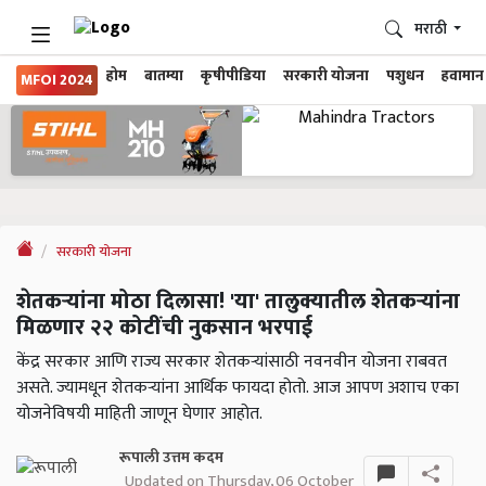
मराठी
होम
बातम्या
कृषीपीडिया
सरकारी योजना
पशुधन
हवामान
MFOI 2024
सरकारी योजना
शेतकऱ्यांना मोठा दिलासा! 'या' तालुक्यातील शेतकऱ्यांना
मिळणार २२ कोटींची नुकसान भरपाई
केंद्र सरकार आणि राज्य सरकार शेतकऱ्यांसाठी नवनवीन योजना राबवत
असते. ज्यामधून शेतकऱ्यांना आर्थिक फायदा होतो. आज आपण अशाच एका
योजनेविषयी माहिती जाणून घेणार आहोत.
रूपाली उत्तम कदम
Updated on Thursday, 06 October