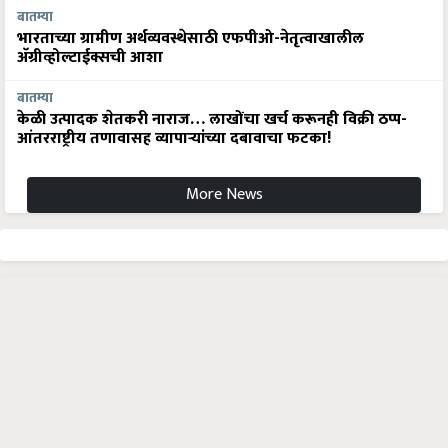
बातम्या
भारताच्या ग्रामीण अर्थव्यवस्थेसाठी एफपीओ-नेतृत्वाखालील
अ‍ॅग्रीव्होल्टाईक्सची आशा
बातम्या
केळी उत्पादक शेतकरी नाराज… लाखोंचा खर्च करूनही विक्री ठप्प-
आंतरराष्ट्रीय तणावासह व्यापाऱ्यांच्या दबावाचा फटका!
More News