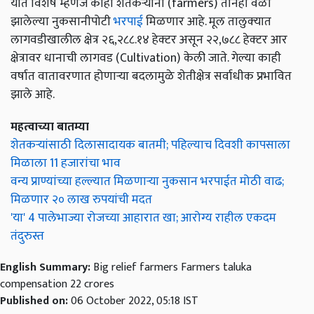
यात विशेष म्हणजे काही शेतकऱ्यांना (farmers) तीनही वेळा
झालेल्या नुकसानीपोटी
भरपाई
मिळणार आहे. मूल तालुक्‍यात
लागवडीखालील क्षेत्र २६,२८८.१४ हेक्‍टर असून २२,७८८ हेक्‍टर आर
क्षेत्रावर धानाची लागवड (Cultivation) केली जाते. गेल्या काही
वर्षात वातावरणात होणाऱ्या बदलामुळे शेतीक्षेत्र सर्वाधीक प्रभावित
झाले आहे.
महत्वाच्या बातम्या
शेतकऱ्यांसाठी दिलासादायक बातमी; पहिल्याच दिवशी कापसाला
मिळाला 11 हजारांचा भाव
वन्य प्राण्यांच्या हल्ल्यात मिळणाऱ्या नुकसान भरपाईत मोठी वाढ;
मिळणार २० लाख रुपयांची मदत
'या' 4 पालेभाज्या रोजच्या आहारात खा; आरोग्य राहील एकदम
तंदुरुस्त
English Summary:
Big relief farmers Farmers taluka
compensation 22 crores
Published on:
06 October 2022, 05:18 IST