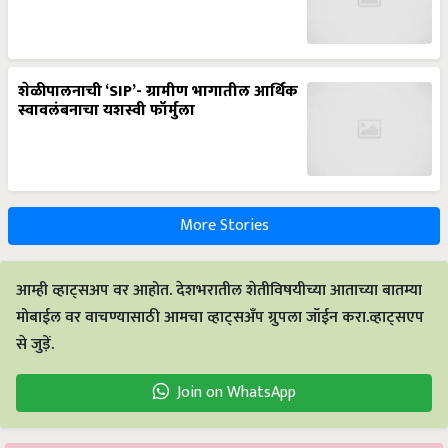
शेळीपालनाची ‘SIP’- ग्रामीण भागातील आर्थिक
स्वावलंबनाचा यशस्वी फॉर्मुला
More Stories
आम्ही व्हाट्सअप वर आहोत. देशभरातील शेतीविषयीच्या आताच्या बातम्या
मोबाईल वर वाचण्यासाठी आमचा व्हाट्सअँप ग्रुपला जॉईन करा.व्हाट्सएप
से जुड़ें.
Join on WhatsApp