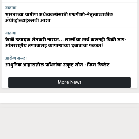
बातम्या
भारताच्या ग्रामीण अर्थव्यवस्थेसाठी एफपीओ-नेतृत्वाखालील
अ‍ॅग्रीव्होल्टाईक्सची आशा
बातम्या
केळी उत्पादक शेतकरी नाराज… लाखोंचा खर्च करूनही विक्री ठप्प-
आंतरराष्ट्रीय तणावासह व्यापाऱ्यांच्या दबावाचा फटका!
आरोग्य सल्ला
आधुनिक आहारातील प्रथिनांचा उत्कृष्ट स्रोत : फिश फिलेट
More News