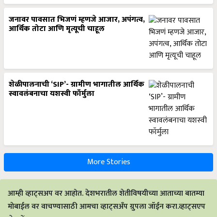
जनावर पावसात भिजणं म्हणजे आजार, अपंगत्व,
आर्थिक तोटा आणि मृत्यूची चाहूल
शेळीपालनाची ‘SIP’- ग्रामीण भागातील आर्थिक
स्वावलंबनाचा यशस्वी फॉर्मुला
More Stories
आम्ही व्हाट्सअप वर आहोत. देशभरातील शेतीविषयीच्या आताच्या बातम्या
मोबाईल वर वाचण्यासाठी आमचा व्हाट्सअँप ग्रुपला जॉईन करा.व्हाट्सएप