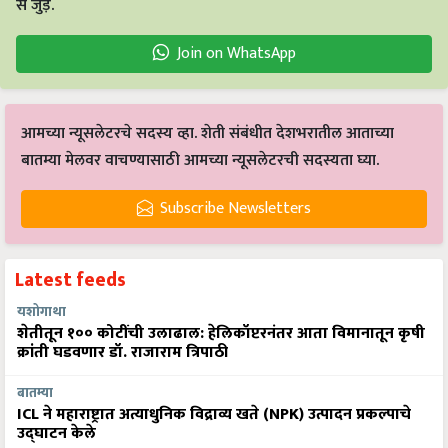
से जुड़ें.
Join on WhatsApp
आमच्या न्यूसलेटरचे सदस्य व्हा. शेती संबंधीत देशभरातील आताच्या
बातम्या मेलवर वाचण्यासाठी आमच्या न्यूसलेटरची सदस्यता घ्या.
Subscribe Newsletters
Latest feeds
यशोगाथा
शेतीतून १०० कोटींची उलाढाल: हेलिकॉप्टरनंतर आता विमानातून कृषी
क्रांती घडवणार डॉ. राजाराम त्रिपाठी
बातम्या
ICL ने महाराष्ट्रात अत्याधुनिक विद्राव्य खते (NPK) उत्पादन प्रकल्पाचे
उद्घाटन केले