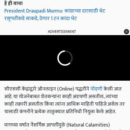
हे ही वाचा
President Draupadi Murmu: कांद्याच्या दरासाठी थेट
राष्ट्रपतींकडे साकडे, देणार 1 टन कांदा भेट
ADVERTISEMENT
सीएससी केंद्रांद्वारे ऑनलाइन (Online) पद्धतीने
नोंदणी
केली जात
आहे. या योजनेबाबत शेतकऱ्यांना काही अडचणी असतील, त्यांच्या
काही तक्रारी असतील किंवा त्यांना आधिक माहिती पाहिजे असेल तर
यासाठी कंपनीने प्रत्येक तालुक्यात प्रतिनिधी नियुक्त केले आहेत.
मागच्या वर्षात नैसर्गिक आपत्तींमुळे (Natural Calamities)