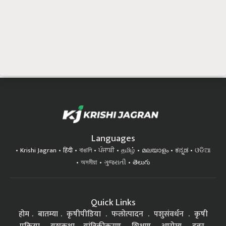
Languages
Krishi Jagran
हिंदी
বাঙালি
ਪੰਜਾਬੀ
தமிழ்
മലയാളം
ಕನ್ನಡ
ଓଡିଆ
অসমীয়া
ગુજરાતી
తెలుగు
Quick Links
होम
बातम्या
कृषीपीडिया
फलोत्पादन
पशुसंवर्धन
कृषी