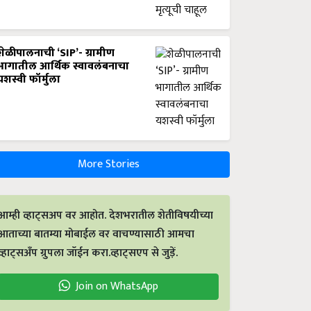
शेळीपालनाची ‘SIP’- ग्रामीण
भागातील आर्थिक स्वावलंबनाचा
यशस्वी फॉर्मुला
More Stories
आम्ही व्हाट्सअप वर आहोत. देशभरातील शेतीविषयीच्या
आताच्या बातम्या मोबाईल वर वाचण्यासाठी आमचा
व्हाट्सअँप ग्रुपला जॉईन करा.व्हाट्सएप से जुड़ें.
Join on WhatsApp