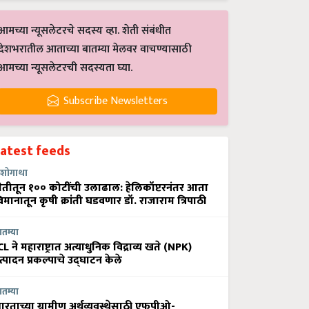
आमच्या न्यूसलेटरचे सदस्य व्हा. शेती संबंधीत
देशभरातील आताच्या बातम्या मेलवर वाचण्यासाठी
आमच्या न्यूसलेटरची सदस्यता घ्या.
Subscribe Newsletters
Latest feeds
शोगाथा
ेतीतून १०० कोटींची उलाढाल: हेलिकॉप्टरनंतर आता
िमानातून कृषी क्रांती घडवणार डॉ. राजाराम त्रिपाठी
ातम्या
CL ने महाराष्ट्रात अत्याधुनिक विद्राव्य खते (NPK)
त्पादन प्रकल्पाचे उद्घाटन केले
ातम्या
ारताच्या ग्रामीण अर्थव्यवस्थेसाठी एफपीओ-