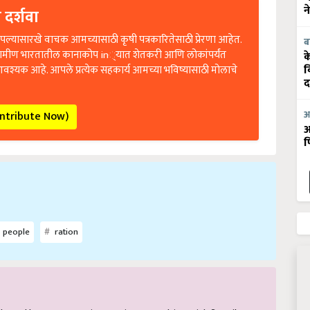
 दर्शवा
न
ल्यासारखे वाचक आमच्यासाठी कृषी पत्रकारितेसाठी प्रेरणा आहेत.
ब
रामीण भारतातील कानाकोप in्यात शेतकरी आणि लोकांपर्यंत
क
आवश्यक आहे. आपले प्रत्येक सहकार्य आमच्या भविष्यासाठी मोलाचे
व
द
ontribute Now)
आ
आ
फ
people
ration
ticle and have suggestions to improve this article?
Mail
me