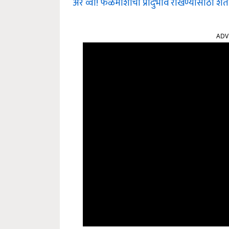
अरे व्वा! फळमाशीचा प्रार्दुभाव रोखण्यासाठी शेत
ADV