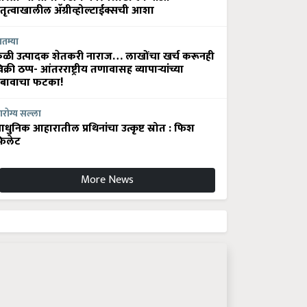
ेतृत्वाखालील अ‍ॅग्रीव्होल्टाईक्सची आशा
ातम्या
ेळी उत्पादक शेतकरी नाराज… लाखोंचा खर्च करूनही
िक्री ठप्प- आंतरराष्ट्रीय तणावासह व्यापाऱ्यांच्या
बावाचा फटका!
रोग्य सल्ला
धुनिक आहारातील प्रथिनांचा उत्कृष्ट स्रोत : फिश
िलेट
More News