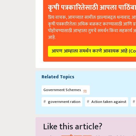
कृषी पत्रकारितेसाठी आपला पाठिंबा
प्रिय वाचक, आमच्यात सामील झाल्याबद्दल धन्यवाद. आप
कृषी पत्रकारितेला अधिक बळकट करण्यासाठी आणि ग्
पोहोचण्यासाठी आम्हाला तुमचे समर्थन किंवा सहकार्य 
आहे.
आपण आम्हाला समर्थन करणे आवश्यक आहे (C
Related Topics
Government Schemes
government ration
Action taken against
Like this article?
Hey! I am
रूपाली उत्तम कदम
. Did you liked this ar