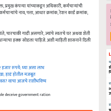
प्रमुख कंपन्या यांच्याकडून अधिकारी, कर्मचार्‍यांची
ार्‍यांचे नाव, पत्ता, आधार क्रमांक, रेशन कार्ड क्रमांक,
े, चारचाकी गाडी असणारे, ज्यांचे स्वतःचे घर अथवा शेती
 धान्याचा हक्क सोडला पाहिजे. अशी माहिती शासनाने दिली
य
 हजार रुपये; घ्या असा लाभ
श
ज खा; हाडं होतील मजबूत
व
िवस? वाचा आजचे राशीभविष्य
ब
I
ple deceive government ration
उ
ब
भ