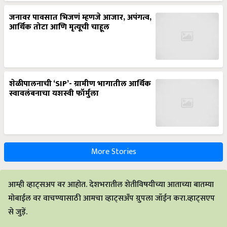
जनावर पावसात भिजणं म्हणजे आजार, अपंगत्व,
आर्थिक तोटा आणि मृत्यूची चाहूल
शेळीपालनाची ‘SIP’- ग्रामीण भागातील आर्थिक
स्वावलंबनाचा यशस्वी फॉर्मुला
More Stories
आम्ही व्हाट्सअप वर आहोत. देशभरातील शेतीविषयीच्या आताच्या बातम्या
मोबाईल वर वाचण्यासाठी आमचा व्हाट्सअँप ग्रुपला जॉईन करा.व्हाट्सएप
से जुड़ें.