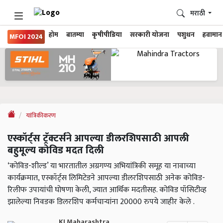
मराठी
होम
बातम्या
कृषीपीडिया
सरकारी योजना
पशुधन
हवामान
MFOI 2024
यांत्रिकीकरण
एस्कॉर्ट्स ट्रॅक्टर्सने आपल्या डीलरशिपसाठी आपली
बहुमूल्य कोविड मदत दिली
‘कोविड-शील्ड’ या भारतातील अग्रगण्य अभियांत्रिकी समूह या नावाच्या
कार्यक्रमात, एस्कॉर्ट्स लिमिटेडने आपल्या डीलरशिपसाठी अनेक कोविड-
रिलीफ उपायांची घोषणा केली, ज्यात आर्थिक मदतीसह. कोविड पॉसिटीव्ह
झालेल्या निवडक डिलरशिप कर्मचार्‍यांना 20000 रुपये जाहीर केले .
KJ Maharashtra