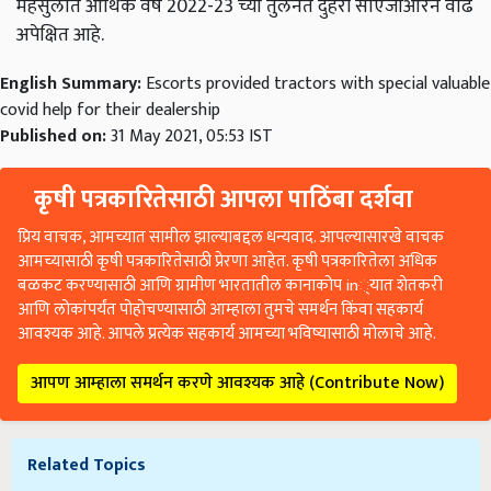
महसुलात आर्थिक वर्ष 2022-23 च्या तुलनेत दुहेरी सीएजीआरने वाढ
अपेक्षित आहे.
English Summary:
Escorts provided tractors with special valuable
covid help for their dealership
Published on:
31 May 2021, 05:53 IST
कृषी पत्रकारितेसाठी आपला पाठिंबा दर्शवा
प्रिय वाचक, आमच्यात सामील झाल्याबद्दल धन्यवाद. आपल्यासारखे वाचक
आमच्यासाठी कृषी पत्रकारितेसाठी प्रेरणा आहेत. कृषी पत्रकारितेला अधिक
बळकट करण्यासाठी आणि ग्रामीण भारतातील कानाकोप in्यात शेतकरी
आणि लोकांपर्यंत पोहोचण्यासाठी आम्हाला तुमचे समर्थन किंवा सहकार्य
आवश्यक आहे. आपले प्रत्येक सहकार्य आमच्या भविष्यासाठी मोलाचे आहे.
आपण आम्हाला समर्थन करणे आवश्यक आहे (Contribute Now)
Related Topics