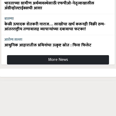
भारताच्या ग्रामीण अर्थव्यवस्थेसाठी एफपीओ-नेतृत्वाखालील
अ‍ॅग्रीव्होल्टाईक्सची आशा
बातम्या
केळी उत्पादक शेतकरी नाराज… लाखोंचा खर्च करूनही विक्री ठप्प-
आंतरराष्ट्रीय तणावासह व्यापाऱ्यांच्या दबावाचा फटका!
आरोग्य सल्ला
आधुनिक आहारातील प्रथिनांचा उत्कृष्ट स्रोत : फिश फिलेट
More News