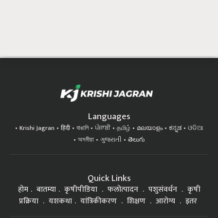
Languages
Krishi Jagran
हिंदी
বাঙালি
ਪੰਜਾਬੀ
தமிழ்
മലയാളം
ಕನ್ನಡ
ଓଡିଆ
অসমীয়া
ગુજરાતી
తెలుగు
Quick Links
होम
बातम्या
कृषीपीडिया
फलोत्पादन
पशुसंवर्धन
कृषी
प्रक्रिया
यशकथा
यांत्रिकीकरण
शिक्षण
आरोग्य
इतर