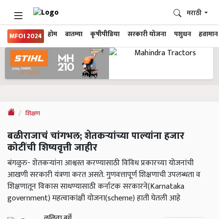
मराठी
होम
बातम्या
कृषीपीडिया
सरकारी योजना
पशुधन
हवामान
MFOI 2024
शिक्षण
बळीराजाचं चांगभल; शेतकऱ्यांच्या पाल्यांना हजार
कोटींची शिष्यवृत्ती जाहीर
बंगळुरु- शेतकऱ्यांना आश्वस्त करण्यासाठी विविध प्रकारच्या योजनांची
आखणी सरकारी यंत्रणा करत असते. गुणवत्तापूर्ण शिक्षणाची उपलब्धता व
शिक्षणातून विकास साधण्यासाठी कर्नाटक सरकारने(Karnataka
government) महत्वाकांक्षी योजना(scheme) हाती घेतली आहे
ललिता बर्गे