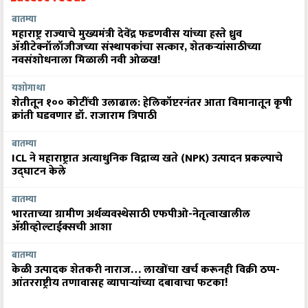
बातम्या
महाराष्ट्र राज्याचे मुख्यमंत्री देवेंद्र फडणवीस यांच्या हस्ते ध्रुव
ॲग्रीटेक्नॉलॉजीजच्या संस्थापकांचा सत्कार, शेतकऱ्यांसाठीच्या
नवसंशोधनाला मिळाली नवी ओळख!
यशोगाथा
शेतीतून १०० कोटींची उलाढाल: हेलिकॉप्टरनंतर आता विमानातून कृषी
क्रांती घडवणार डॉ. राजाराम त्रिपाठी
बातम्या
ICL ने महाराष्ट्रात अत्याधुनिक विद्राव्य खते (NPK) उत्पादन प्रकल्पाचे
उद्घाटन केले
बातम्या
भारताच्या ग्रामीण अर्थव्यवस्थेसाठी एफपीओ-नेतृत्वाखालील
अ‍ॅग्रीव्होल्टाईक्सची आशा
बातम्या
केळी उत्पादक शेतकरी नाराज… लाखोंचा खर्च करूनही विक्री ठप्प-
आंतरराष्ट्रीय तणावासह व्यापाऱ्यांच्या दबावाचा फटका!