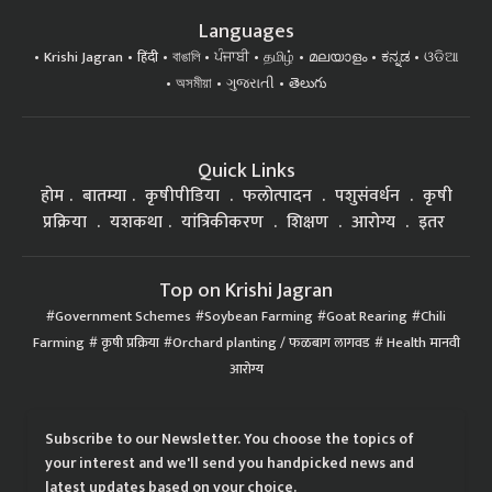
Languages
Krishi Jagran
हिंदी
বাঙালি
ਪੰਜਾਬੀ
தமிழ்
മലയാളം
ಕನ್ನಡ
ଓଡିଆ
অসমীয়া
ગુજરાતી
తెలుగు
Quick Links
होम
बातम्या
कृषीपीडिया
फलोत्पादन
पशुसंवर्धन
कृषी
प्रक्रिया
यशकथा
यांत्रिकीकरण
शिक्षण
आरोग्य
इतर
Top on Krishi Jagran
Government Schemes
Soybean Farming
Goat Rearing
Chili
Farming
कृषी प्रक्रिया
Orchard planting / फळबाग लागवड
Health मानवी
आरोग्य
Subscribe to our Newsletter. You choose the topics of
your interest and we'll send you handpicked news and
latest updates based on your choice.