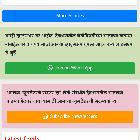
More Stories
आम्ही व्हाट्सअप वर आहोत. देशभरातील शेतीविषयीच्या आताच्या बातम्या
मोबाईल वर वाचण्यासाठी आमचा व्हाट्सअँप ग्रुपला जॉईन करा.व्हाट्सएप
से जुड़ें.
Join on WhatsApp
आमच्या न्यूसलेटरचे सदस्य व्हा. शेती संबंधीत देशभरातील आताच्या
बातम्या मेलवर वाचण्यासाठी आमच्या न्यूसलेटरची सदस्यता घ्या.
Subscribe Newsletters
Latest feeds