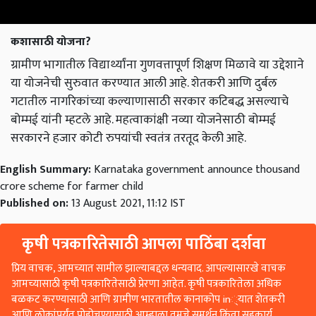
कशासाठी योजना?
ग्रामीण भागातील विद्यार्थ्यांना गुणवत्तापूर्ण शिक्षण मिळावे या उद्देशाने
या योजनेची सुरुवात करण्यात आली आहे. शेतकरी आणि दुर्बल
गटातील नागरिकांच्या कल्याणासाठी सरकार कटिबद्ध असल्याचे
बोम्मई यांनी म्हटले आहे. महत्वाकांक्षी नव्या योजनेसाठी बोम्मई
सरकारने हजार कोटी रुपयांची स्वतंत्र तरतूद केली आहे.
English Summary:
Karnataka government announce thousand
crore scheme for farmer child
Published on:
13 August 2021, 11:12 IST
कृषी पत्रकारितेसाठी आपला पाठिंबा दर्शवा
प्रिय वाचक, आमच्यात सामील झाल्याबद्दल धन्यवाद. आपल्यासारखे वाचक
आमच्यासाठी कृषी पत्रकारितेसाठी प्रेरणा आहेत. कृषी पत्रकारितेला अधिक
बळकट करण्यासाठी आणि ग्रामीण भारतातील कानाकोप in्यात शेतकरी
आणि लोकांपर्यंत पोहोचण्यासाठी आम्हाला तुमचे समर्थन किंवा सहकार्य