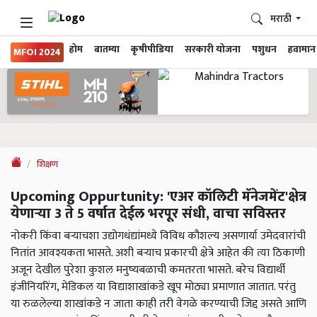
मराठी
होम
बातम्या
कृषीपीडिया
सरकारी योजना
पशुधन
हवामान
MFOI 2024
शिक्षण
Upcoming Oppurtunity: 'एअर कॉलिटी मॅनेजमेंट'क्षेत्र
येणाऱ्या 3 ते 5 वर्षात देईल भरपूर संधी, वाचा सविस्तर
नोकरी किंवा बऱ्याचशा उद्योगधंद्यांमध्ये विविध कौशल्य असणार्या उमेदवारांची
नितांत आवश्यकता भासते. अशी बऱ्याच प्रकारची क्षेत्रे आहेत की त्या ठिकाणी
अजून देखील पुरेशा कुशल मनुष्यबळाची कमतरता भासते. बरेच विद्यार्थी
इंजीनियरिंग, मेडिकल या विद्याशाखांकडे खूप मोठ्या प्रमाणात जातात. परंतु
या रुळलेल्या शाखांकडे न जाता काही तरी वेगळे करण्याची जिद्द असते आणि