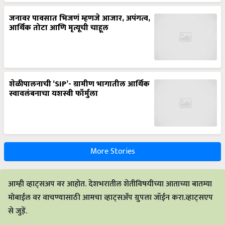
जनावर पावसात भिजणं म्हणजे आजार, अपंगत्व,
आर्थिक तोटा आणि मृत्यूची चाहूल
शेळीपालनाची ‘SIP’- ग्रामीण भागातील आर्थिक
स्वावलंबनाचा यशस्वी फॉर्मुला
More Stories
आम्ही व्हाट्सअप वर आहोत. देशभरातील शेतीविषयीच्या आताच्या बातम्या
मोबाईल वर वाचण्यासाठी आमचा व्हाट्सअँप ग्रुपला जॉईन करा.व्हाट्सएप
से जुड़ें.