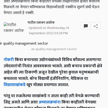
अशा अभ्यासक्रमांना किंवा काहीतरी वेगळ्या तंत्रज्ञानातील क्षेत्रात कौशल्य
मिळवले तर येणारा भविष्यकाळ विद्यार्थ्यांसाठी नक्कीच सुवर्ण संधी घेऊन
येणारा असतो हे नक्की.
पाटील रत्नाकर अशोक
Updated on Wednesday, 14
September 2022 03:29 PM
air quality management sector
नोकरी
किंवा बऱ्याचशा उद्योगधंद्यांमध्ये विविध कौशल्य असणार्‍या
उमेदवारांची नितांत आवश्यकता भासते. अशी बऱ्याच प्रकारची क्षेत्रे
आहेत की त्या ठिकाणी अजून देखील पुरेशा कुशल मनुष्यबळाची
कमतरता भासते. बरेच विद्यार्थी इंजीनियरिंग, मेडिकल या
विद्याशाखांकडे
खूप मोठ्या प्रमाणात जातात.
परंतु या रुळलेल्या शाखांकडे न जाता काही तरी वेगळे करण्याची
जिद्द असते आणि अशा
अभ्यासक्रमांना
किंवा काहीतरी वेगळ्या