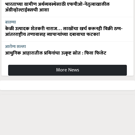
भारताच्या ग्रामीण अर्थव्यवस्थेसाठी एफपीओ-नेतृत्वाखालील
अ‍ॅग्रीव्होल्टाईक्सची आशा
बातम्या
केळी उत्पादक शेतकरी नाराज… लाखोंचा खर्च करूनही विक्री ठप्प-
आंतरराष्ट्रीय तणावासह व्यापाऱ्यांच्या दबावाचा फटका!
आरोग्य सल्ला
आधुनिक आहारातील प्रथिनांचा उत्कृष्ट स्रोत : फिश फिलेट
More News