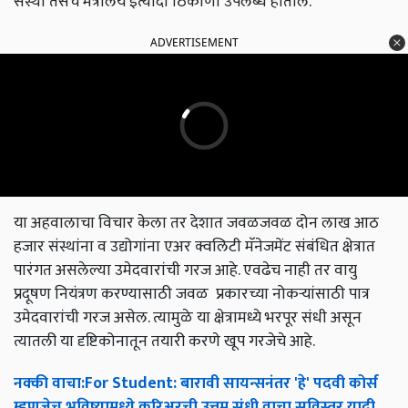
संस्था तसेच मंत्रालय इत्यादी ठिकाणी उपलब्ध होतील.
ADVERTISEMENT
या अहवालाचा विचार केला तर देशात जवळजवळ दोन लाख आठ
हजार संस्थांना व उद्योगांना एअर क्वलिटी मॅनेजमेंट संबंधित क्षेत्रात
पारंगत असलेल्या उमेदवारांची गरज आहे. एवढेच नाही तर वायु
प्रदूषण नियंत्रण करण्यासाठी जवळ प्रकारच्या नोकऱ्यांसाठी पात्र
उमेदवारांची गरज असेल. त्यामुळे या क्षेत्रामध्ये भरपूर संधी असून
त्यातली या दृष्टिकोनातून तयारी करणे खूप गरजेचे आहे.
नक्की
वाचा
:For Student:
बारावी
सायन्सनंतर
'
हे
'
पदवी
कोर्स
म्हणजेच
भविष्यामध्ये
करिअरची
उत्तम
संधी
,
वाचा
सविस्तर
यादी