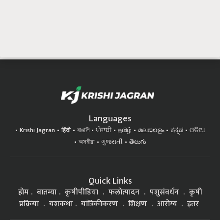
Languages
Krishi Jagran
हिंदी
বাঙালি
ਪੰਜਾਬੀ
தமிழ்
മലയാളം
ಕನ್ನಡ
ଓଡିଆ
অসমীয়া
ગુજરાતી
తెలుగు
Quick Links
होम
बातम्या
कृषीपीडिया
फलोत्पादन
पशुसंवर्धन
कृषी
प्रक्रिया
यशकथा
यांत्रिकीकरण
शिक्षण
आरोग्य
इतर