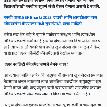
तंत्रज्ञानातील क्षेत्रात कौशल्य मिळवले तर येणारा भविष्यकाळ
विद्यार्थ्यांसाठी नक्कीच सुवर्ण संधी घेऊन येणारा असतो हे नक्की.
नक्की
वाचा
:BSF Bharti 2022:
दहावी
आणि
आयटीआय
पास
उमेदवारांना
बीएसएफ
मध्ये
सुवर्णसंधी
,
वाचा
माहिती
असेच एक क्षेत्र आहे ते म्हणजे पर्यावरण संरक्षण आणि त्यामधील
विविध प्रकारचे संशोधन हे होय. या क्षेत्रामध्ये ज्या विद्यार्थ्यांना आवड
आहे त्यांच्यासाठी येणारे पाच वर्षात खूप मोठ्या संधी चालून येतील.
या क्षेत्राला एअर कॉलीटी मॅनेजमेंट असे देखील म्हणतात.
एअर
क्वलिटी
मॅनेजमेंट
म्हणजे
नेमके
काय
?
आपल्याला माहित आहेच कि प्रदूषणाची समस्या खूप मोठ्या प्रमाणात
भेडसावत असून त्यातल्या त्यात जागतिक पातळीवर वायुप्रदूषण खूप
वेगाने वाढत आहे. वायु प्रदूषण कमी करण्यासाठी शासकीय स्तरावर
विविध प्रकारचे प्रयत्न केले जातात किंवा करण्यात येत आहेत.
परंतु या क्षेत्रांमध्ये कुशल व्यक्तींची संख्या खूपच कमी असल्यामुळे या