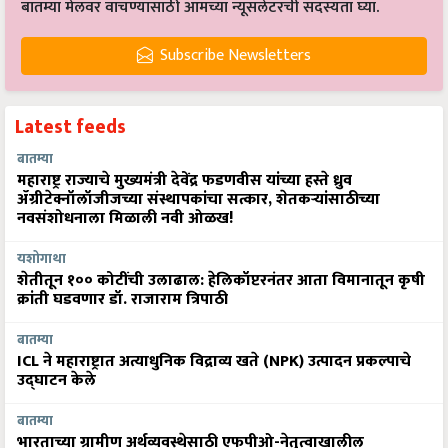
बातम्या मेलवर वाचण्यासाठी आमच्या न्यूसलेटरची सदस्यता घ्या.
Subscribe Newsletters
Latest feeds
बातम्या
महाराष्ट्र राज्याचे मुख्यमंत्री देवेंद्र फडणवीस यांच्या हस्ते ध्रुव
ॲग्रीटेक्नॉलॉजीजच्या संस्थापकांचा सत्कार, शेतकऱ्यांसाठीच्या
नवसंशोधनाला मिळाली नवी ओळख!
यशोगाथा
शेतीतून १०० कोटींची उलाढाल: हेलिकॉप्टरनंतर आता विमानातून कृषी
क्रांती घडवणार डॉ. राजाराम त्रिपाठी
बातम्या
ICL ने महाराष्ट्रात अत्याधुनिक विद्राव्य खते (NPK) उत्पादन प्रकल्पाचे
उद्घाटन केले
बातम्या
भारताच्या ग्रामीण अर्थव्यवस्थेसाठी एफपीओ-नेतृत्वाखालील