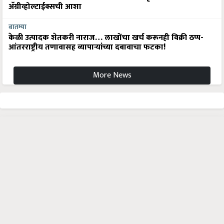
अ‍ॅग्रीव्होल्टाईक्सची आशा
बातम्या
केळी उत्पादक शेतकरी नाराज… लाखोंचा खर्च करूनही विक्री ठप्प-
आंतरराष्ट्रीय तणावासह व्यापाऱ्यांच्या दबावाचा फटका!
More News