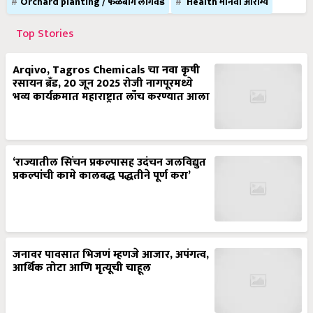
Orchard planting / फळबाग लागवड
Health मानवी आरोग्य
Top Stories
Arqivo, Tagros Chemicals चा नवा कृषी
रसायन ब्रँड, 20 जून 2025 रोजी नागपूरमध्ये
भव्य कार्यक्रमात महाराष्ट्रात लाँच करण्यात आला
‘राज्यातील सिंचन प्रकल्पासह उदंचन जलविद्युत
प्रकल्पांची कामे कालबद्ध पद्धतीने पूर्ण करा’
जनावर पावसात भिजणं म्हणजे आजार, अपंगत्व,
आर्थिक तोटा आणि मृत्यूची चाहूल