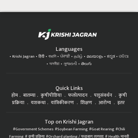
Languages
Krishi Jagran
हिंदी
বাঙালি
ਪੰਜਾਬੀ
தமிழ்
മലയാളം
ಕನ್ನಡ
ଓଡିଆ
অসমীয়া
ગુજરાતી
తెలుగు
Quick Links
होम
बातम्या
कृषीपीडिया
फलोत्पादन
पशुसंवर्धन
कृषी
प्रक्रिया
यशकथा
यांत्रिकीकरण
शिक्षण
आरोग्य
इतर
Top on Krishi Jagran
Government Schemes
Soybean Farming
Goat Rearing
Chili
Farming
कृषी प्रक्रिया
Orchard planting / फळबाग लागवड
Health मानवी