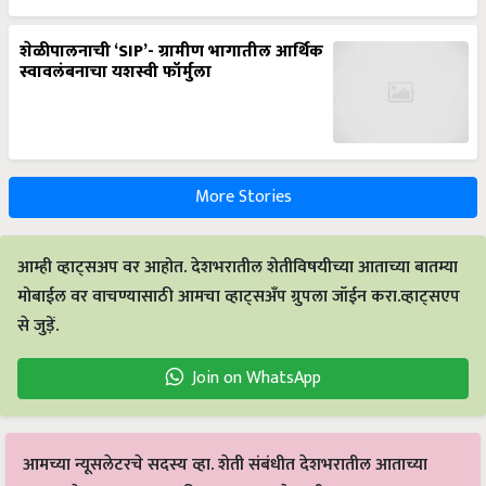
शेळीपालनाची ‘SIP’- ग्रामीण भागातील आर्थिक
स्वावलंबनाचा यशस्वी फॉर्मुला
More Stories
आम्ही व्हाट्सअप वर आहोत. देशभरातील शेतीविषयीच्या आताच्या बातम्या
मोबाईल वर वाचण्यासाठी आमचा व्हाट्सअँप ग्रुपला जॉईन करा.व्हाट्सएप
से जुड़ें.
Join on WhatsApp
आमच्या न्यूसलेटरचे सदस्य व्हा. शेती संबंधीत देशभरातील आताच्या