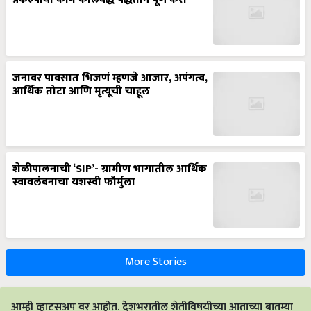
जनावर पावसात भिजणं म्हणजे आजार, अपंगत्व,
आर्थिक तोटा आणि मृत्यूची चाहूल
शेळीपालनाची ‘SIP’- ग्रामीण भागातील आर्थिक
स्वावलंबनाचा यशस्वी फॉर्मुला
More Stories
आम्ही व्हाट्सअप वर आहोत. देशभरातील शेतीविषयीच्या आताच्या बातम्या