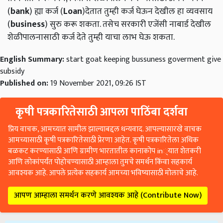
(
bank
) ह्या कर्ज (
Loan
)देतात तुम्ही कर्ज घेऊन देखील हा व्यवसाय
(
business
) सुरु करू शकता. तसेच सरकारी एजेंसी नाबार्ड देखील
शेळीपालनासाठी कर्ज देते तुम्ही याचा लाभ घेऊ शकता.
English Summary:
start goat keeping bussuness goverment give
subsidy
Published on:
19 November 2021, 09:26 IST
कृषी पत्रकारितेसाठी आपला पाठिंबा दर्शवा
प्रिय वाचक, आमच्यात सामील झाल्याबद्दल धन्यवाद. आपल्यासारखे वाचक
आमच्यासाठी कृषी पत्रकारितेसाठी प्रेरणा आहेत. कृषी पत्रकारितेला अधिक
बळकट करण्यासाठी आणि ग्रामीण भारतातील कानाकोप in्यात शेतकरी
आणि लोकांपर्यंत पोहोचण्यासाठी आम्हाला तुमचे समर्थन किंवा सहकार्य
आवश्यक आहे. आपले प्रत्येक सहकार्य आमच्या भविष्यासाठी मोलाचे आहे.
आपण आम्हाला समर्थन करणे आवश्यक आहे (Contribute Now)