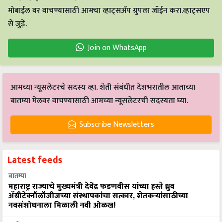
मोबाईल वर वाचण्यासाठी आमचा व्हाट्सअँप ग्रुपला जॉईन करा.व्हाट्सएप
से जुड़ें.
Join on WhatsApp
आमच्या न्यूसलेटरचे सदस्य व्हा. शेती संबंधीत देशभरातील आताच्या
बातम्या मेलवर वाचण्यासाठी आमच्या न्यूसलेटरची सदस्यता घ्या.
Subscribe Newsletters
Latest feeds
बातम्या
महाराष्ट्र राज्याचे मुख्यमंत्री देवेंद्र फडणवीस यांच्या हस्ते ध्रुव
ॲग्रीटेक्नॉलॉजीजच्या संस्थापकांचा सत्कार, शेतकऱ्यांसाठीच्या
नवसंशोधनाला मिळाली नवी ओळख!