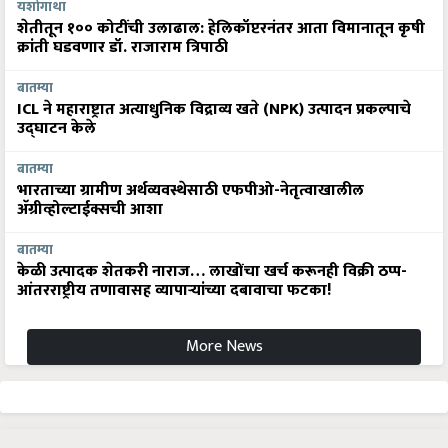
यशोगाथा
शेतीतून १०० कोटींची उलाढाल: हेलिकॉप्टरनंतर आता विमानातून कृषी
क्रांती घडवणार डॉ. राजाराम त्रिपाठी
बातम्या
ICL ने महाराष्ट्रात अत्याधुनिक विद्राव्य खते (NPK) उत्पादन प्रकल्पाचे
उद्घाटन केले
बातम्या
भारताच्या ग्रामीण अर्थव्यवस्थेसाठी एफपीओ-नेतृत्वाखालील
अ‍ॅग्रीव्होल्टाईक्सची आशा
बातम्या
केळी उत्पादक शेतकरी नाराज… लाखोंचा खर्च करूनही विक्री ठप्प-
आंतरराष्ट्रीय तणावासह व्यापाऱ्यांच्या दबावाचा फटका!
More News