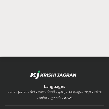
Languages
Krishi Jagran
हिंदी
বাঙালি
ਪੰਜਾਬੀ
தமிழ்
മലയാളം
ಕನ್ನಡ
ଓଡିଆ
অসমীয়া
ગુજરાતી
తెలుగు