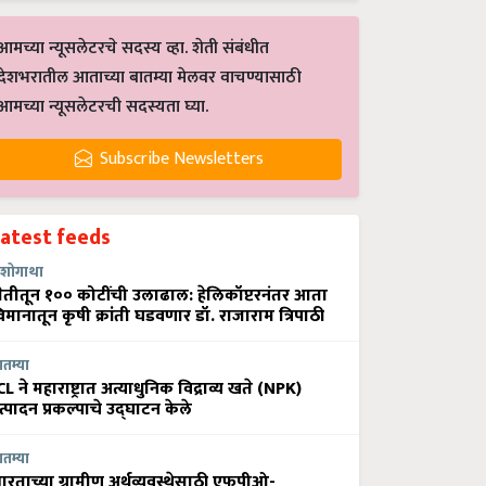
आमच्या न्यूसलेटरचे सदस्य व्हा. शेती संबंधीत
देशभरातील आताच्या बातम्या मेलवर वाचण्यासाठी
आमच्या न्यूसलेटरची सदस्यता घ्या.
Subscribe Newsletters
Latest feeds
शोगाथा
ेतीतून १०० कोटींची उलाढाल: हेलिकॉप्टरनंतर आता
िमानातून कृषी क्रांती घडवणार डॉ. राजाराम त्रिपाठी
ातम्या
CL ने महाराष्ट्रात अत्याधुनिक विद्राव्य खते (NPK)
त्पादन प्रकल्पाचे उद्घाटन केले
ातम्या
ारताच्या ग्रामीण अर्थव्यवस्थेसाठी एफपीओ-