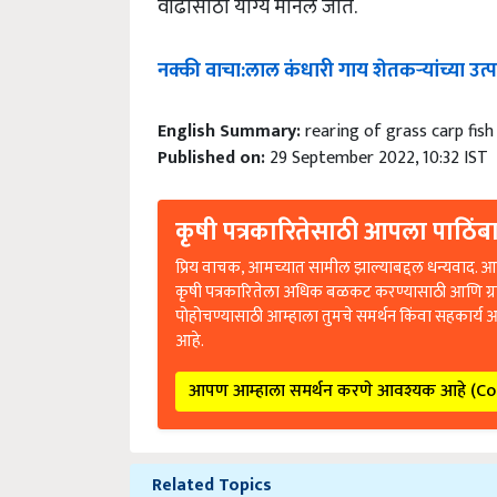
वाढीसाठी योग्य मानले जाते.
नक्की
वाचा
:
लाल
कंधारी
गाय
शेतकऱ्यांच्या
उत्प
English Summary:
rearing of grass carp fish 
Published on:
29 September 2022, 10:32 IST
कृषी पत्रकारितेसाठी आपला पाठिंबा
प्रिय वाचक, आमच्यात सामील झाल्याबद्दल धन्यवाद. आप
कृषी पत्रकारितेला अधिक बळकट करण्यासाठी आणि ग्
पोहोचण्यासाठी आम्हाला तुमचे समर्थन किंवा सहकार्य 
आहे.
आपण आम्हाला समर्थन करणे आवश्यक आहे (C
Related Topics