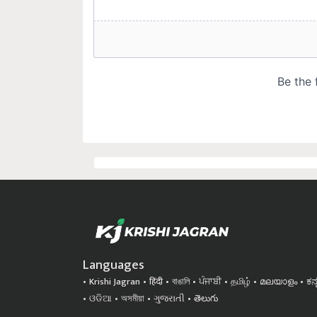
Languages
Krishi Jagran
हिंदी
বাঙালি
ਪੰਜਾਬੀ
தமிழ்
മലയാളം
ಕನ
ଓଡିଆ
অসমীয়া
ગુજરાતી
తెలుగు