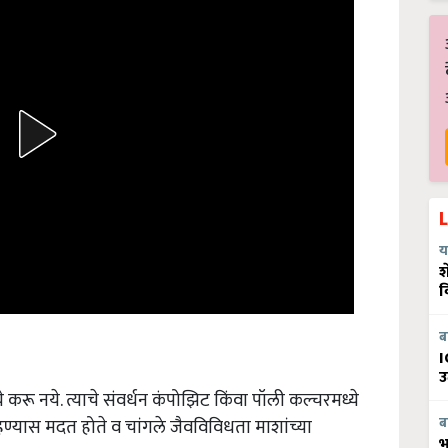
य
श
व
ब
I
उ
 करू नये. त्याचे संवर्धन कंपोझिट किंवा पॉली कल्चरमध्ये
ब
हण्यास मदत होते व चांगले जैवविविधता माशांच्या
भ