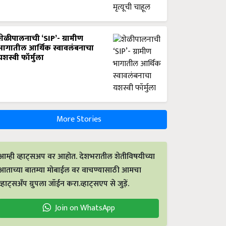
शेळीपालनाची ‘SIP’- ग्रामीण
भागातील आर्थिक स्वावलंबनाचा
यशस्वी फॉर्मुला
More Stories
आम्ही व्हाट्सअप वर आहोत. देशभरातील शेतीविषयीच्या
आताच्या बातम्या मोबाईल वर वाचण्यासाठी आमचा
व्हाट्सअँप ग्रुपला जॉईन करा.व्हाट्सएप से जुड़ें.
Join on WhatsApp