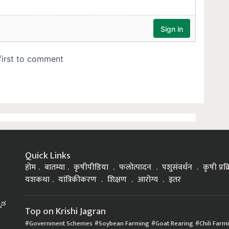
Quick Links
होम
बातम्या
कृषीपीडिया
फलोत्पादन
पशुसंवर्धन
कृषी प्रक
यशकथा
यांत्रिकीकरण
शिक्षण
आरोग्य
इतर
್ನಡ
Top on Krishi Jagran
Government Schemes
Soybean Farming
Goat Rearing
Chili Farm