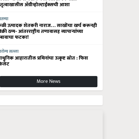
ेतृत्वाखालील अ‍ॅग्रीव्होल्टाईक्सची आशा
ातम्या
ेळी उत्पादक शेतकरी नाराज… लाखोंचा खर्च करूनही
िक्री ठप्प- आंतरराष्ट्रीय तणावासह व्यापाऱ्यांच्या
बावाचा फटका!
रोग्य सल्ला
धुनिक आहारातील प्रथिनांचा उत्कृष्ट स्रोत : फिश
िलेट
More News