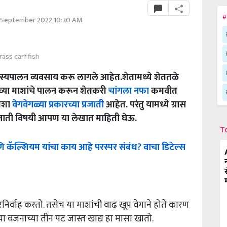
#
 September 2022 10:30 AM
rass carf fish
स्यपालन व्यवसाय करू लागले आहेत.शेतामध्ये शेततळे
ींच्या माशांचे पालन करून शेतकरी
चांगला नफा
कमवीत
 तशा
वेगवेगळ्या प्रकारच्या प्रजाती
आहेत. परंतु यामध्ये ग्रास
प्रजाती विषयी आपण या लेखात माहिती घेऊ.
T
ि
कॅल्शियम
यांचा
काय
आहे
परस्पर
संबंध
?
वाचा
डिटेल्स
्वाह करतो. तसेच या माशांची वाढ खूप वेगाने होते कारण
्या वजनाच्या तीन पट जास्त खाद्य हा मासा खातो.