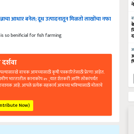
न
न्नाचा
आधार
बनेल
;
दूध
उत्पादनातून
मिळतो
लाखोंचा
नफा
ब
क
व
is so benificial for fish farming
द
आ
आ
 दर्शवा
फ
ल्यासारखे वाचक आमच्यासाठी कृषी पत्रकारितेसाठी प्रेरणा आहेत.
रामीण भारतातील कानाकोप in्यात शेतकरी आणि लोकांपर्यंत
आवश्यक आहे. आपले प्रत्येक सहकार्य आमच्या भविष्यासाठी मोलाचे
ontribute Now)