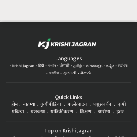
Languages
Krishi Jagran
हिंदी
বাঙালি
ਪੰਜਾਬੀ
தமிழ்
മലയാളം
ಕನ್ನಡ
ଓଡିଆ
অসমীয়া
ગુજરાતી
తెలుగు
Quick Links
होम
बातम्या
कृषीपीडिया
फलोत्पादन
पशुसंवर्धन
कृषी
प्रक्रिया
यशकथा
यांत्रिकीकरण
शिक्षण
आरोग्य
इतर
Top on Krishi Jagran