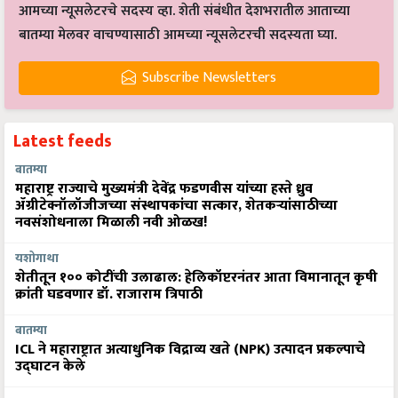
आमच्या न्यूसलेटरचे सदस्य व्हा. शेती संबंधीत देशभरातील आताच्या
बातम्या मेलवर वाचण्यासाठी आमच्या न्यूसलेटरची सदस्यता घ्या.
Subscribe Newsletters
Latest feeds
बातम्या
महाराष्ट्र राज्याचे मुख्यमंत्री देवेंद्र फडणवीस यांच्या हस्ते ध्रुव
ॲग्रीटेक्नॉलॉजीजच्या संस्थापकांचा सत्कार, शेतकऱ्यांसाठीच्या
नवसंशोधनाला मिळाली नवी ओळख!
यशोगाथा
शेतीतून १०० कोटींची उलाढाल: हेलिकॉप्टरनंतर आता विमानातून कृषी
क्रांती घडवणार डॉ. राजाराम त्रिपाठी
बातम्या
ICL ने महाराष्ट्रात अत्याधुनिक विद्राव्य खते (NPK) उत्पादन प्रकल्पाचे
उद्घाटन केले