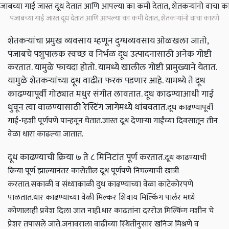
पंजाबच्या गाई जास्त दूध देतात आणि आपल्या का कमी देतात, शेतकऱ्यांनो वाचा कारणे
शेतकऱ्यांचा प्रमुख व्यवसाय म्हणून दुग्धव्यवसाय ओळखला जातो,
पंजाबचे पशुपालक स्वच्छ व निर्भळ दूध उत्पादनासाठी अनेक गोष्टी
करतात. यामुळे फायदा होतो. यामध्ये खालील गोष्टी प्रामुख्याने येतात.
यामुळे शेतकऱ्यांच्या दूध वाढीत फरक पडणार आहे. यामध्ये ते दूध
काढण्यापूर्वी गोठ्यात मधुर संगीत लावतात. दूध काढण्याआधी गाई
धुवून त्या वाळण्यासाठी रेस्टिंग जागेमध्ये थांबवतात.
दूध काढण्यापूर्वी
गाई-म्हशी पूर्णपणे पान्हवून घेतात.
जास्त दूध देणाऱ्या गाईंच्या दिवसातून तीन
वेळा धारा काढल्या जातात.
दूध काढण्याची क्रिया ७ ते ८ मिनिटांत पूर्ण करतात.
दूध काढण्याची
क्रिया पूर्ण झाल्यानंतर कासेतील दूध पूर्णपणे निघल्याची खात्री
करतात.
सकाळी व संध्याकाळी दुध काढण्याच्या वेळा काटेकोरपणे
पाळतात.
धार काढण्याच्या वेळी मिल्कर शिवाय मिल्किंग पार्लर मध्ये
कोणालाही प्रवेश दिला जात नाही.
धार काढतांना दररोज मिल्किंग मशीन चे
प्रेशर तपासले जाते.
जनावराला वाढीच्या स्थितीनुसार खनिज मिश्रणे व