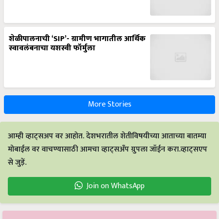
शेळीपालनाची ‘SIP’- ग्रामीण भागातील आर्थिक
स्वावलंबनाचा यशस्वी फॉर्मुला
More Stories
आम्ही व्हाट्सअप वर आहोत. देशभरातील शेतीविषयीच्या आताच्या बातम्या
मोबाईल वर वाचण्यासाठी आमचा व्हाट्सअँप ग्रुपला जॉईन करा.व्हाट्सएप
से जुड़ें.
Join on WhatsApp