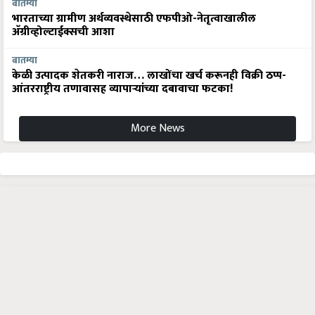
बातम्या
भारताच्या ग्रामीण अर्थव्यवस्थेसाठी एफपीओ-नेतृत्वाखालील
अ‍ॅग्रीव्होल्टाईक्सची आशा
बातम्या
केळी उत्पादक शेतकरी नाराज… लाखोंचा खर्च करूनही विक्री ठप्प-
आंतरराष्ट्रीय तणावासह व्यापाऱ्यांच्या दबावाचा फटका!
More News