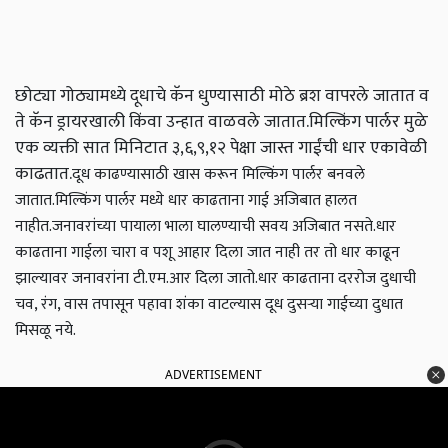
छोट्या गोठ्यामध्ये दूधाचे कॅन धुण्यासाठी मोठे ब्रश वापरले जातात व
ते कॅन ड्रायरखाली किंवा उन्हात वाळवले जातात.मिल्किंग पार्लर मुळे
एक व्यक्ती सात मिनिटात ३,६,९,१२ पेक्षा जास्त गाईंची धार एकावेळी
काढतात.
दूध काढण्यासाठी खास करून मिल्किंग पार्लर बनवले
जातात.मिल्किंग पार्लर मध्ये धार काढताना गाई अजिबात हालत
नाहीत.जनावरांच्या पायाला भाला घालण्याची सवय अजिबात नसते.
धार
काढताना गाईला चारा व पशू आहार दिला जात नाही तर तो धार काढून
झाल्यावर जनावरांना टी.एम.आर दिला जातो.
धार काढताना दररोज दुधाची
चव, रंग, वास तपासून पहावा शंका वाटल्यास दूध दुसऱ्या गाईच्या दुधात
मिसळू नये.
ADVERTISEMENT