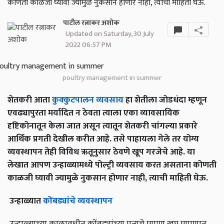
कोणती काळजी घ्यावी ज्यामुळे नुकसान होणार नाही, त्याची माहिती घेऊ.
पाटील रत्नाकर अशोक
Updated on Saturday, 30 July
2022 06:57 PM
poultry management in summer
शेतकरी आता
कुक्कुटपालन व्यवसाय
हा शेतीला जोडधंदा म्हणून
एवढ्यापुरता मर्यादित न ठेवता त्याला एका व्यावसायिक
दृष्टिकोनातून केला जात असून त्यातून शेतकरी चांगल्या प्रकारे
आर्थिक प्रगती देखील करीत आहे. तसे पाहायला गेले तर योग्य
व्यवस्थापन तेही विविध ऋतूनुसार ठेवणे खूप गरजेचे आहे. या
लेखात आपण उन्हाळ्यामध्ये पोल्ट्री व्यवसाय करत असताना कोणती
काळजी घ्यावी ज्यामुळे नुकसान होणार नाही, त्याची माहिती घेऊ.
उन्हाळ्यात
कोंबड्यांचे
व्यवस्थापन
उन्हाळ्याच्या कालावधीत कोंबड्यांच्या मृत्यूचे प्रमाण खूप प्रमाणात