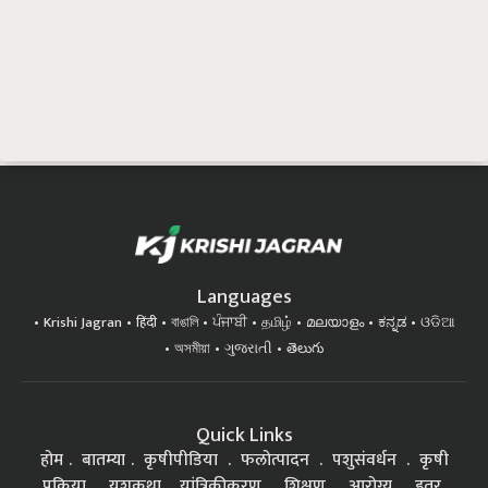
Languages
Krishi Jagran
हिंदी
বাঙালি
ਪੰਜਾਬੀ
தமிழ்
മലയാളം
ಕನ್ನಡ
ଓଡିଆ
অসমীয়া
ગુજરાતી
తెలుగు
Quick Links
होम
बातम्या
कृषीपीडिया
फलोत्पादन
पशुसंवर्धन
कृषी
प्रक्रिया
यशकथा
यांत्रिकीकरण
शिक्षण
आरोग्य
इतर