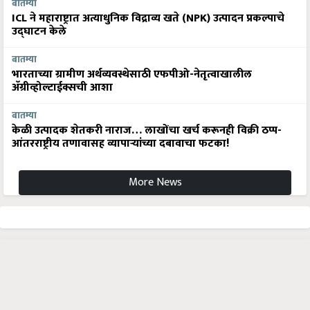
बातम्या
ICL ने महाराष्ट्रात अत्याधुनिक विद्राव्य खते (NPK) उत्पादन प्रकल्पाचे
उद्घाटन केले
बातम्या
भारताच्या ग्रामीण अर्थव्यवस्थेसाठी एफपीओ-नेतृत्वाखालील
अ‍ॅग्रीव्होल्टाईक्सची आशा
बातम्या
केळी उत्पादक शेतकरी नाराज… लाखोंचा खर्च करूनही विक्री ठप्प-
आंतरराष्ट्रीय तणावासह व्यापाऱ्यांच्या दबावाचा फटका!
More News