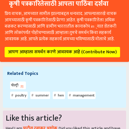
कृषी पत्रकारितेसाठी आपला पाठिंबा दर्शवा
प्रिय वाचक, आमच्यात सामील झाल्याबद्दल धन्यवाद. आपल्यासारखे वाचक
आमच्यासाठी कृषी पत्रकारितेसाठी प्रेरणा आहेत. कृषी पत्रकारितेला अधिक
बळकट करण्यासाठी आणि ग्रामीण भारतातील कानाकोप in्यात शेतकरी
आणि लोकांपर्यंत पोहोचण्यासाठी आम्हाला तुमचे समर्थन किंवा सहकार्य
आवश्यक आहे. आपले प्रत्येक सहकार्य आमच्या भविष्यासाठी मोलाचे आहे.
आपण आम्हाला समर्थन करणे आवश्यक आहे (Contribute Now)
Related Topics
पोल्ट्री
poultry
summer
hen
management
Like this article?
Hey! I am
पाटील रत्नाकर अशोक
. Did you liked this article and have