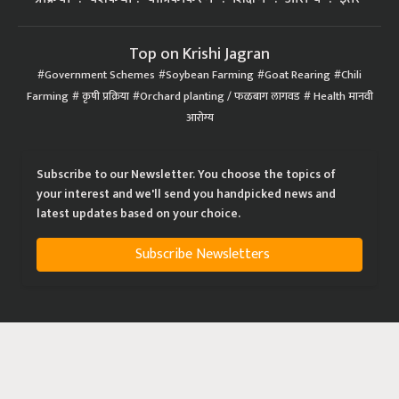
Top on Krishi Jagran
Government Schemes
Soybean Farming
Goat Rearing
Chili
Farming
कृषी प्रक्रिया
Orchard planting / फळबाग लागवड
Health मानवी
आरोग्य
Subscribe to our Newsletter. You choose the topics of
your interest and we'll send you handpicked news and
latest updates based on your choice.
Subscribe Newsletters
|
|
|
Privacy Policy
Terms of Service
Data Policy
Refund & Cancellation Policy