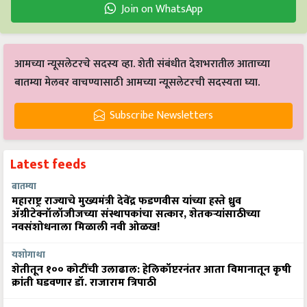
Join on WhatsApp
आमच्या न्यूसलेटरचे सदस्य व्हा. शेती संबंधीत देशभरातील आताच्या
बातम्या मेलवर वाचण्यासाठी आमच्या न्यूसलेटरची सदस्यता घ्या.
Subscribe Newsletters
Latest feeds
बातम्या
महाराष्ट्र राज्याचे मुख्यमंत्री देवेंद्र फडणवीस यांच्या हस्ते ध्रुव
ॲग्रीटेक्नॉलॉजीजच्या संस्थापकांचा सत्कार, शेतकऱ्यांसाठीच्या
नवसंशोधनाला मिळाली नवी ओळख!
यशोगाथा
शेतीतून १०० कोटींची उलाढाल: हेलिकॉप्टरनंतर आता विमानातून कृषी
क्रांती घडवणार डॉ. राजाराम त्रिपाठी