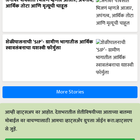
जनावर पावसात भिजणं म्हणजे आजार, अपंगत्व,
आर्थिक तोटा आणि मृत्यूची चाहूल
शेळीपालनाची ‘SIP’- ग्रामीण भागातील आर्थिक
स्वावलंबनाचा यशस्वी फॉर्मुला
More Stories
आम्ही व्हाट्सअप वर आहोत. देशभरातील शेतीविषयीच्या आताच्या बातम्या
मोबाईल वर वाचण्यासाठी आमचा व्हाट्सअँप ग्रुपला जॉईन करा.व्हाट्सएप
से जुड़ें.