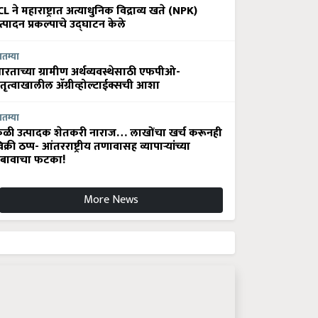
CL ने महाराष्ट्रात अत्याधुनिक विद्राव्य खते (NPK)
त्पादन प्रकल्पाचे उद्घाटन केले
ातम्या
ारताच्या ग्रामीण अर्थव्यवस्थेसाठी एफपीओ-
ेतृत्वाखालील अ‍ॅग्रीव्होल्टाईक्सची आशा
ातम्या
ेळी उत्पादक शेतकरी नाराज… लाखोंचा खर्च करूनही
िक्री ठप्प- आंतरराष्ट्रीय तणावासह व्यापाऱ्यांच्या
बावाचा फटका!
More News