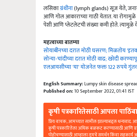
लसिका
ग्रंथीना
(lymph glands) सूज येते, जनावर
आणि गोल आकाराच्या गाठी येतात. या रोगामुळे 
पेशी आणि प्लेटलेटची संख्या कमी होते. त्यामुळे 
महत्वाच्या बातम्या
सोयाबीनच्या दरात मोठी घसरण; मिळतोय 'इतक
सोन्या-चांदीच्या दरात मोठी वाढ; खरेदी करण्याप
एलआयसीच्या 'या' योजनेत फक्त 122 रुपये गुं
English Summary:
Lumpy skin disease spread
Published on:
10 September 2022, 01:41 IST
कृषी पत्रकारितेसाठी आपला पाठिंबा
प्रिय वाचक, आमच्यात सामील झाल्याबद्दल धन्यवाद. आप
कृषी पत्रकारितेला अधिक बळकट करण्यासाठी आणि ग्
पोहोचण्यासाठी आम्हाला तुमचे समर्थन किंवा सहकार्य 