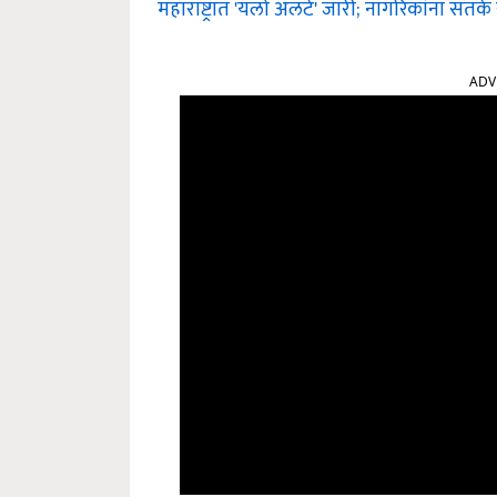
महाराष्ट्रात 'यलो अलर्ट' जारी; नागरिकांना सत
ADV