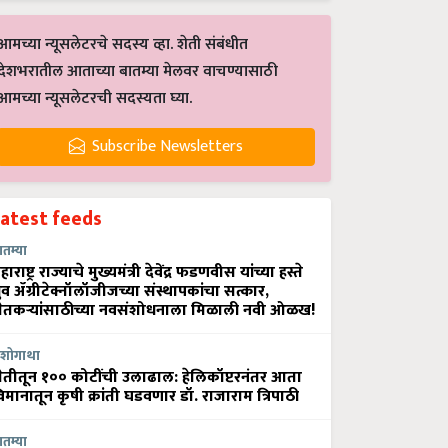
आमच्या न्यूसलेटरचे सदस्य व्हा. शेती संबंधीत
देशभरातील आताच्या बातम्या मेलवर वाचण्यासाठी
आमच्या न्यूसलेटरची सदस्यता घ्या.
Subscribe Newsletters
Latest feeds
ातम्या
हाराष्ट्र राज्याचे मुख्यमंत्री देवेंद्र फडणवीस यांच्या हस्ते
्रुव ॲग्रीटेक्नॉलॉजीजच्या संस्थापकांचा सत्कार,
ेतकऱ्यांसाठीच्या नवसंशोधनाला मिळाली नवी ओळख!
शोगाथा
ेतीतून १०० कोटींची उलाढाल: हेलिकॉप्टरनंतर आता
िमानातून कृषी क्रांती घडवणार डॉ. राजाराम त्रिपाठी
ातम्या