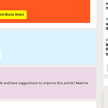
I
उ
ontribute Now)
ब
भ
न
ब
क
व
द
ticle and have suggestions to improve this article?
Mail
me