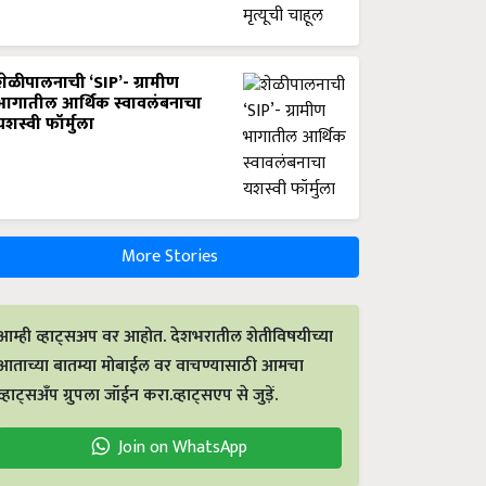
शेळीपालनाची ‘SIP’- ग्रामीण
भागातील आर्थिक स्वावलंबनाचा
यशस्वी फॉर्मुला
More Stories
आम्ही व्हाट्सअप वर आहोत. देशभरातील शेतीविषयीच्या
आताच्या बातम्या मोबाईल वर वाचण्यासाठी आमचा
व्हाट्सअँप ग्रुपला जॉईन करा.व्हाट्सएप से जुड़ें.
Join on WhatsApp