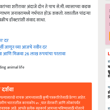
ांच्या शरीरावर अंदाजे दोन ते पाच से.मी. व्यासाच्या कडक
गाभण जनावरामध्ये गर्भपात होऊ शकतो. रक्तातील पांढऱ्या
वेळीच डॉक्टरांशी संवाद साधा.
ा' दर
ूर्वी जाणून घ्या आजचे नवीन दर
तवा आणि मिळवा 26 लाख रुपयांचा परतावा
ब
ing animal life
म
ध
श
 दर्शवा
य
श
ल्यासारखे वाचक आमच्यासाठी कृषी पत्रकारितेसाठी प्रेरणा आहेत.
व
रामीण भारतातील कानाकोप in्यात शेतकरी आणि लोकांपर्यंत
आवश्यक आहे. आपले प्रत्येक सहकार्य आमच्या भविष्यासाठी मोलाचे
ब