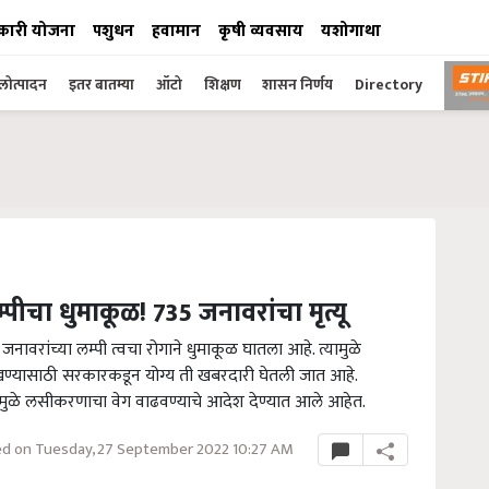
कारी योजना
पशुधन
हवामान
कृषी व्यवसाय
यशोगाथा
ोत्पादन
इतर बातम्या
ऑटो
शिक्षण
शासन निर्णय
Directory
पीचा धुमाकूळ! 735 जनावरांचा मृत्यू
नावरांच्या लम्पी त्वचा रोगाने धुमाकूळ घातला आहे. त्यामुळे
रोखण्यासाठी सरकारकडून योग्य ती खबरदारी घेतली जात आहे.
े. त्यामुळे लसीकरणाचा वेग वाढवण्याचे आदेश देण्यात आले आहेत.
d on Tuesday, 27 September 2022 10:27 AM