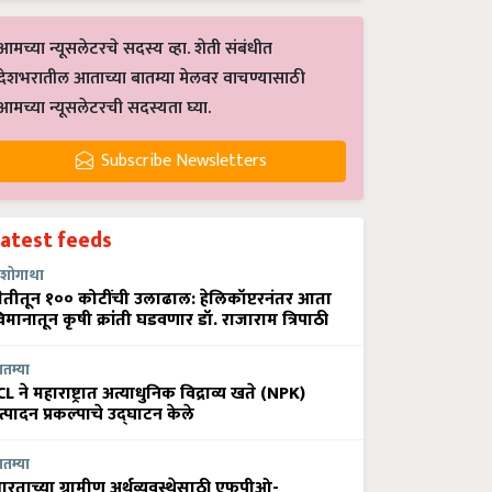
आमच्या न्यूसलेटरचे सदस्य व्हा. शेती संबंधीत
देशभरातील आताच्या बातम्या मेलवर वाचण्यासाठी
आमच्या न्यूसलेटरची सदस्यता घ्या.
Subscribe Newsletters
Latest feeds
शोगाथा
ेतीतून १०० कोटींची उलाढाल: हेलिकॉप्टरनंतर आता
िमानातून कृषी क्रांती घडवणार डॉ. राजाराम त्रिपाठी
ातम्या
CL ने महाराष्ट्रात अत्याधुनिक विद्राव्य खते (NPK)
त्पादन प्रकल्पाचे उद्घाटन केले
ातम्या
ारताच्या ग्रामीण अर्थव्यवस्थेसाठी एफपीओ-