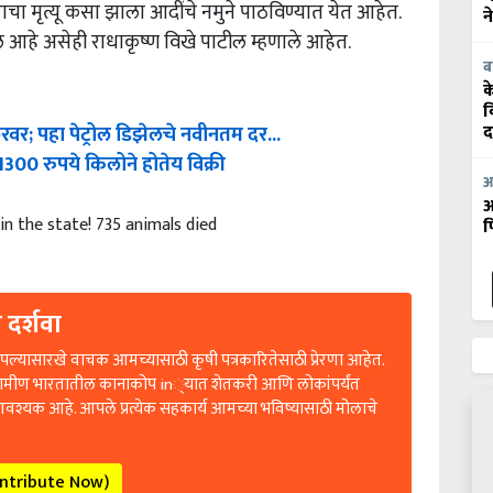
वराचा मृत्यू कसा झाला आदींचे नमुने पाठविण्यात येत आहेत.
न
ले आहे असेही राधाकृष्ण विखे पाटील म्हणाले आहेत.
ब
क
व
लरवर; पहा पेट्रोल डिझेलचे नवीनतम दर...
द
300 रुपये किलोने होतेय विक्री
आ
आ
in the state! 735 animals died
फ
 दर्शवा
ल्यासारखे वाचक आमच्यासाठी कृषी पत्रकारितेसाठी प्रेरणा आहेत.
रामीण भारतातील कानाकोप in्यात शेतकरी आणि लोकांपर्यंत
आवश्यक आहे. आपले प्रत्येक सहकार्य आमच्या भविष्यासाठी मोलाचे
ontribute Now)