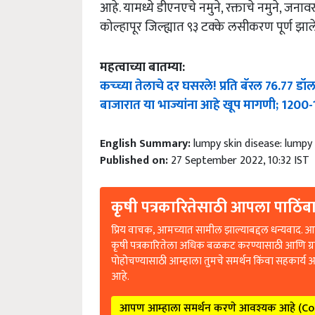
आहे. यामध्ये डीएनएचे नमुने, रक्ताचे नमुने, जना
कोल्हापूर जिल्ह्यात ९३ टक्के लसीकरण पूर्ण झा
महत्वाच्या बातम्या:
कच्च्या तेलाचे दर घसरले! प्रति बॅरल 76.77 डॉ
बाजारात या भाज्यांना आहे खूप मागणी; 1200-1
English Summary:
lumpy skin disease: lumpy 
Published on:
27 September 2022, 10:32 IST
कृषी पत्रकारितेसाठी आपला पाठिंबा
प्रिय वाचक, आमच्यात सामील झाल्याबद्दल धन्यवाद. आप
कृषी पत्रकारितेला अधिक बळकट करण्यासाठी आणि ग्
पोहोचण्यासाठी आम्हाला तुमचे समर्थन किंवा सहकार्य 
आहे.
आपण आम्हाला समर्थन करणे आवश्यक आहे (C