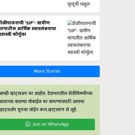
शेळीपालनाची ‘SIP’- ग्रामीण
भागातील आर्थिक स्वावलंबनाचा
यशस्वी फॉर्मुला
More Stories
आम्ही व्हाट्सअप वर आहोत. देशभरातील शेतीविषयीच्या
आताच्या बातम्या मोबाईल वर वाचण्यासाठी आमचा
व्हाट्सअँप ग्रुपला जॉईन करा.व्हाट्सएप से जुड़ें.
Join on WhatsApp