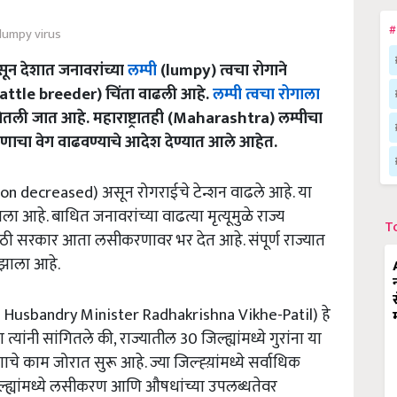
#
lumpy virus
ून देशात जनावरांच्या
लम्पी
(lumpy) त्वचा रोगाने
(Cattle breeder) चिंता वाढली आहे.
लम्पी त्वचा रोगाला
तली जात आहे. महाराष्ट्रातही (Maharashtra) लम्पीचा
ीकरणाचा वेग वाढवण्याचे आदेश देण्यात आले आहेत.
tion decreased) असून रोगराईचे टेन्शन वाढले आहे. या
ला आहे. बाधित जनावरांच्या वाढत्या मृत्यूमुळे राज्य
T
ाठी सरकार आता लसीकरणावर भर देत आहे. संपूर्ण राज्यात
 झाला आहे.
imal Husbandry Minister Radhakrishna Vikhe-Patil) हे
त्यांनी सांगितले की, राज्यातील 30 जिल्ह्यांमध्ये गुरांना या
ाम जोरात सुरू आहे. ज्या जिल्ह्य़ांमध्ये सर्वाधिक
ल्ह्यांमध्ये लसीकरण आणि औषधांच्या उपलब्धतेवर