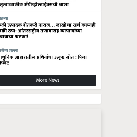
ेतृत्वाखालील अ‍ॅग्रीव्होल्टाईक्सची आशा
ातम्या
ेळी उत्पादक शेतकरी नाराज… लाखोंचा खर्च करूनही
िक्री ठप्प- आंतरराष्ट्रीय तणावासह व्यापाऱ्यांच्या
बावाचा फटका!
रोग्य सल्ला
धुनिक आहारातील प्रथिनांचा उत्कृष्ट स्रोत : फिश
िलेट
More News