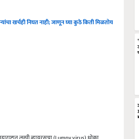
ऱ्यांचा खर्चही निघत नाही; जाणून घ्या कुठे किती मिळतोय
 महाराष्ट्रात लम्पी व्हायरसचा (Lumpy virus) धोका