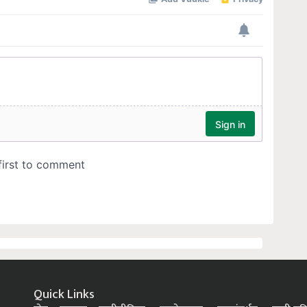
Quick Links
होम
बातम्या
कृषीपीडिया
फलोत्पादन
पशुसंवर्धन
कृषी प्रक