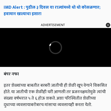
IMD Alert : पुढील ३ दिवस या राज्यांमध्ये धो धो कोसळणार;
हवामान खात्याचा इशारा
ADVERTISEMENT
बंपर नफा
इतर शेळ्यांच्या बाबतीत बरबरी जातीची ही शेळी खूप वेगाने विकसित
होते. या जातीची एक शेळीही घरी आणली तर प्रजननक्षमतेमुळे त्यांची
संख्या वर्षभरात ५ ते ६ होऊ शकते. अशा परिस्थितीत शेळीच्या
दुधाच्या व्यवसायाबरोबरच मांसाचा व्यवसायही करता येतो.