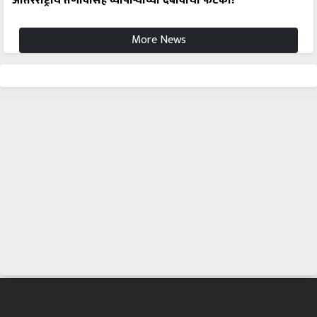
आंतरराष्ट्रीय तणावासह व्यापाऱ्यांच्या दबावाचा फटका!
More News