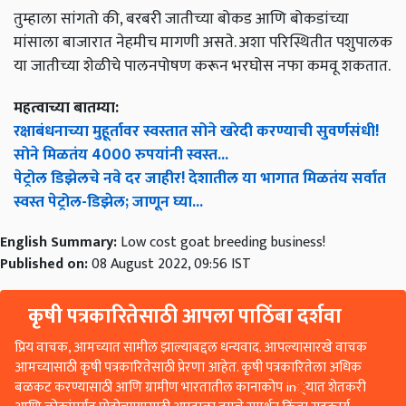
तुम्हाला सांगतो की, बरबरी जातीच्या बोकड आणि बोकडांच्या
मांसाला बाजारात नेहमीच मागणी असते. अशा परिस्थितीत पशुपालक
या जातीच्या शेळीचे पालनपोषण करून भरघोस नफा कमवू शकतात.
महत्वाच्या बातम्या:
रक्षाबंधनाच्या मुहूर्तावर स्वस्तात सोने खरेदी करण्याची सुवर्णसंधी!
सोने मिळतंय 4000 रुपयांनी स्वस्त...
पेट्रोल डिझेलचे नवे दर जाहीर! देशातील या भागात मिळतंय सर्वात
स्वस्त पेट्रोल-डिझेल; जाणून घ्या...
English Summary:
Low cost goat breeding business!
Published on:
08 August 2022, 09:56 IST
कृषी पत्रकारितेसाठी आपला पाठिंबा दर्शवा
प्रिय वाचक, आमच्यात सामील झाल्याबद्दल धन्यवाद. आपल्यासारखे वाचक
आमच्यासाठी कृषी पत्रकारितेसाठी प्रेरणा आहेत. कृषी पत्रकारितेला अधिक
बळकट करण्यासाठी आणि ग्रामीण भारतातील कानाकोप in्यात शेतकरी