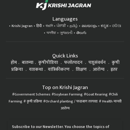
Languages
Krishi Jagran
हिंदी
বাঙালি
ਪੰਜਾਬੀ
தமிழ்
മലയാളം
ಕನ್ನಡ
ଓଡିଆ
অসমীয়া
ગુજરાતી
తెలుగు
Quick Links
होम
बातम्या
कृषीपीडिया
फलोत्पादन
पशुसंवर्धन
कृषी
प्रक्रिया
यशकथा
यांत्रिकीकरण
शिक्षण
आरोग्य
इतर
Top on Krishi Jagran
Government Schemes
Soybean Farming
Goat Rearing
Chili
Farming
कृषी प्रक्रिया
Orchard planting / फळबाग लागवड
Health मानवी
आरोग्य
Subscribe to our Newsletter. You choose the topics of