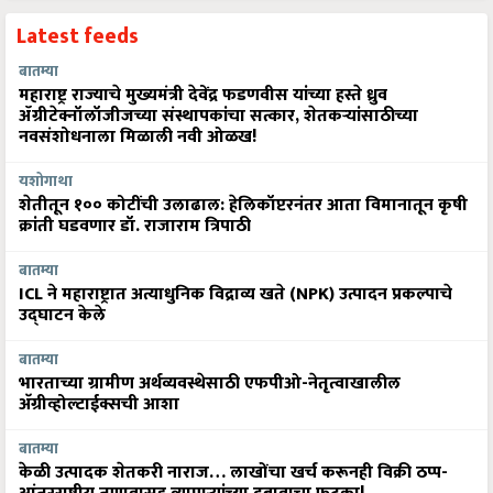
Latest feeds
बातम्या
महाराष्ट्र राज्याचे मुख्यमंत्री देवेंद्र फडणवीस यांच्या हस्ते ध्रुव
ॲग्रीटेक्नॉलॉजीजच्या संस्थापकांचा सत्कार, शेतकऱ्यांसाठीच्या
नवसंशोधनाला मिळाली नवी ओळख!
यशोगाथा
शेतीतून १०० कोटींची उलाढाल: हेलिकॉप्टरनंतर आता विमानातून कृषी
क्रांती घडवणार डॉ. राजाराम त्रिपाठी
बातम्या
ICL ने महाराष्ट्रात अत्याधुनिक विद्राव्य खते (NPK) उत्पादन प्रकल्पाचे
उद्घाटन केले
बातम्या
भारताच्या ग्रामीण अर्थव्यवस्थेसाठी एफपीओ-नेतृत्वाखालील
अ‍ॅग्रीव्होल्टाईक्सची आशा
बातम्या
केळी उत्पादक शेतकरी नाराज… लाखोंचा खर्च करूनही विक्री ठप्प-