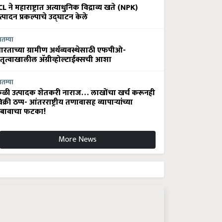
CL ने महाराष्ट्रात अत्याधुनिक विद्राव्य खते (NPK)
त्पादन प्रकल्पाचे उद्घाटन केले
ातम्या
ारताच्या ग्रामीण अर्थव्यवस्थेसाठी एफपीओ-
ेतृत्वाखालील अ‍ॅग्रीव्होल्टाईक्सची आशा
ातम्या
ेळी उत्पादक शेतकरी नाराज… लाखोंचा खर्च करूनही
िक्री ठप्प- आंतरराष्ट्रीय तणावासह व्यापाऱ्यांच्या
बावाचा फटका!
More News