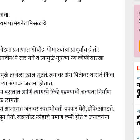
ावावा.
ियम परमॅंगनेट मिसळावे.
्या प्रमाणात गोचीड, गोमाश्‍यांचा प्रादुर्भाव होतो.
मध्ये रक्त येते व त्यामुळे मूत्राचा रंग कॉफीसारखा
ुळे त्वचेला खाज सुटते. जनावर अंग भिंतीवर घासते किंवा
ब
वराच्या अंगावर जखमा होतात.
म
ध
ा बसतात आणि त्यामध्ये किडे पडण्याची शक्‍यता निर्माण
श
वेळ लागतो.
या आजारात जनावर स्वतःभोवती चक्कर घेते, डोके आपटते.
य
 येतो. रक्तातील लोहाचे प्रमाण कमी होते व जनावरांना
श
व
ब