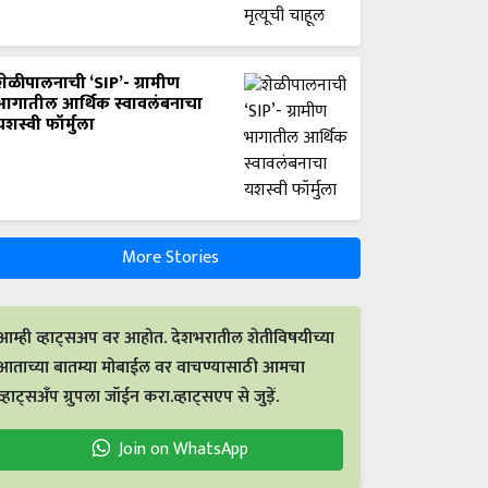
शेळीपालनाची ‘SIP’- ग्रामीण
भागातील आर्थिक स्वावलंबनाचा
यशस्वी फॉर्मुला
More Stories
आम्ही व्हाट्सअप वर आहोत. देशभरातील शेतीविषयीच्या
आताच्या बातम्या मोबाईल वर वाचण्यासाठी आमचा
व्हाट्सअँप ग्रुपला जॉईन करा.व्हाट्सएप से जुड़ें.
Join on WhatsApp