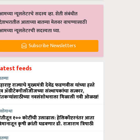
आमच्या न्यूसलेटरचे सदस्य व्हा. शेती संबंधीत
देशभरातील आताच्या बातम्या मेलवर वाचण्यासाठी
आमच्या न्यूसलेटरची सदस्यता घ्या.
Subscribe Newsletters
Latest feeds
ातम्या
हाराष्ट्र राज्याचे मुख्यमंत्री देवेंद्र फडणवीस यांच्या हस्ते
्रुव ॲग्रीटेक्नॉलॉजीजच्या संस्थापकांचा सत्कार,
ेतकऱ्यांसाठीच्या नवसंशोधनाला मिळाली नवी ओळख!
शोगाथा
ेतीतून १०० कोटींची उलाढाल: हेलिकॉप्टरनंतर आता
िमानातून कृषी क्रांती घडवणार डॉ. राजाराम त्रिपाठी
ातम्या