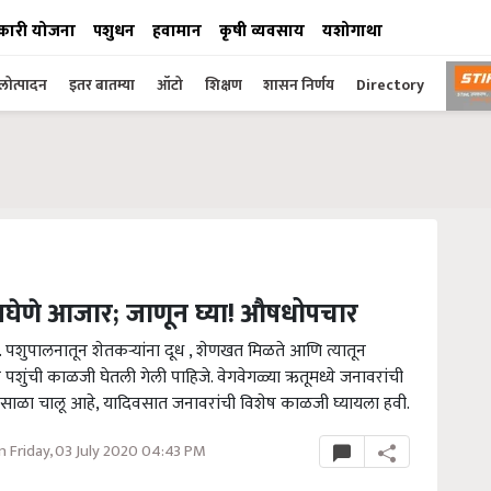
कारी योजना
पशुधन
हवामान
कृषी व्यवसाय
यशोगाथा
ोत्पादन
इतर बातम्या
ऑटो
शिक्षण
शासन निर्णय
Directory
वघेणे आजार; जाणून घ्या! औषधोपचार
पशुपालनातून शेतकऱ्यांना दूध , शेणखत मिळते आणि त्यातून
ाठी पशुंची काळजी घेतली गेली पाहिजे. वेगवेगळ्या ऋतूमध्ये जनावरांची
पावसाळा चालू आहे, यादिवसात जनावरांची विशेष काळजी घ्यायला हवी.
 Friday, 03 July 2020 04:43 PM