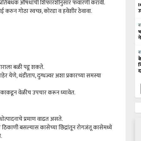
ा प्रतिबंधक औषधांची शिफारशीनुसार फवारणी करावी.
I
 करुन गोठा स्वच्छ, कोरडा व हवेशीर ठेवावा.
उ
ब
भ
न
ब
क
व
ाराला बळी पडू शकते.
द
ेर येणे, थंडीताप, दुग्धज्वर अशा प्रकारच्या समस्या
यकाकडून वेळीच उपचार करून घ्यावेत.
्धोत्पादनाचे प्रमाण वाढत असते.
 ठिकाणी बसल्यास कासेच्या छिद्रांतून रोगजंतू कासेमध्ये
े.