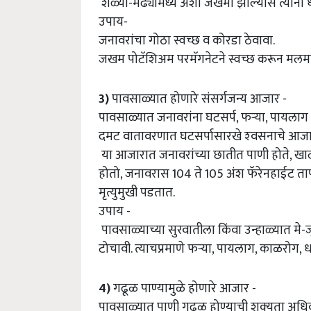
शेळ्या-मेंढ्यामध्ये अशा जखमा झाल्यास त्यांना ध
उपाय-
जनावरांचा गोठा स्वच्छ व कोरडा ठेवावा.
जखम पोटॅशिअम परमॅगनेटने स्वच्छ करून मलमपट
3)
पावसाळ्यात होणारे संसर्गजन्य आजार -
पावसाळ्यात जनावरांना घटसर्प, फऱ्या, पायलाग
दमट वातावरणात घटसर्पासारखे श्‍वसनाचे आजार
या आजारात जनावरांच्या छातीत पाणी होते, खालच्
होतो, जनावरास 104 ते 105 अंश फॅरेनहाईट ताप 
मृत्युमुखी पडतात.
उपाय -
पावसाळ्याच्या सुरवातीला किंवा उन्हाळ्यात मे
टोचावी. त्याचप्रमाणे फऱ्या, पायलाग, काळरोग,
4)
गढूळ पाण्यामुळे होणारे आजार -
पावसाळ्यात पाणी गढूळ होण्याची शक्‍यता अधिक अ