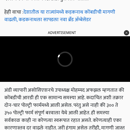
हेही वाचा :
देशातील या राज्यांमध्ये कड़कनाथ कोंबडीची मागणी
वाढली, कडकनाथला सापडला नवा ब्रँड अ‍ॅम्बेसेडर
ADVERTISEMENT
अंडी व्यापारी असोसिएशनचे उपाध्यक्ष मोहम्मद अफझल म्हणतात की
कोंबडीची आरडी ही एक सामान्य समस्या आहे. कदाचित अशी तक्रार
दोन-चार पोल्ट्री फार्ममध्ये आली असेल. परंतु असे नाही की ३०० ते
३५० पोल्ट्री फार्म संपूर्ण बरवाला येथे आली आहेत. ही समस्या
सर्वकाळ काही ना कोणत्या स्वरूपात रहात असते. कोणत्याही एका
कारणास्तव दर वाढले नाहीत. जरी हंगाम असेल तरीही, मागणी जास्त