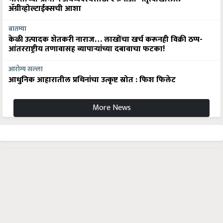
अ‍ॅग्रीव्होल्टाईक्सची आशा
बातम्या
केळी उत्पादक शेतकरी नाराज… लाखोंचा खर्च करूनही विक्री ठप्प-
आंतरराष्ट्रीय तणावासह व्यापाऱ्यांच्या दबावाचा फटका!
आरोग्य सल्ला
आधुनिक आहारातील प्रथिनांचा उत्कृष्ट स्रोत : फिश फिलेट
More News