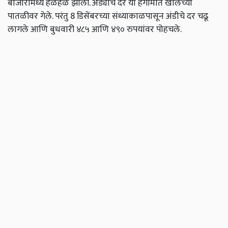
बाजारामध्ये हळहळ झाली. अंड्याचे दर या हंगामात खालच्या
पातळीवर गेले. परंतु 8 डिसेंबरच्या संध्याकाळपासून अंडीचे दर चढू
लागले आणि बुधवारी ४८५ आणि ४९० रुपयांवर पोहचले.