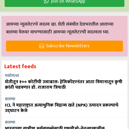
Join on WhatsApp
आमच्या न्यूसलेटरचे सदस्य व्हा. शेती संबंधीत देशभरातील आताच्या
बातम्या मेलवर वाचण्यासाठी आमच्या न्यूसलेटरची सदस्यता घ्या.
Subscribe Newsletters
Latest feeds
यशोगाथा
शेतीतून १०० कोटींची उलाढाल: हेलिकॉप्टरनंतर आता विमानातून कृषी
क्रांती घडवणार डॉ. राजाराम त्रिपाठी
बातम्या
ICL ने महाराष्ट्रात अत्याधुनिक विद्राव्य खते (NPK) उत्पादन प्रकल्पाचे
उद्घाटन केले
बातम्या
भारताच्या ग्रामीण अर्थव्यवस्थेसाठी एफपीओ-नेतृत्वाखालील