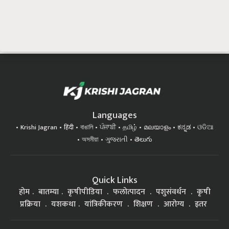
Languages
Krishi Jagran
हिंदी
বাঙালি
ਪੰਜਾਬੀ
தமிழ்
മലയാളം
ಕನ್ನಡ
ଓଡିଆ
অসমীয়া
ગુજરાતી
తెలుగు
Quick Links
होम
बातम्या
कृषीपीडिया
फलोत्पादन
पशुसंवर्धन
कृषी
प्रक्रिया
यशकथा
यांत्रिकीकरण
शिक्षण
आरोग्य
इतर