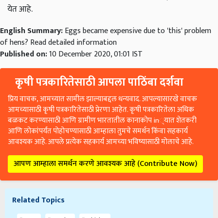
येत आहे.
English Summary:
Eggs became expensive due to 'this' problem
of hens? Read detailed information
Published on:
10 December 2020, 01:01 IST
कृषी पत्रकारितेसाठी आपला पाठिंबा दर्शवा
प्रिय वाचक, आमच्यात सामील झाल्याबद्दल धन्यवाद. आपल्यासारखे वाचक
आमच्यासाठी कृषी पत्रकारितेसाठी प्रेरणा आहेत. कृषी पत्रकारितेला अधिक
बळकट करण्यासाठी आणि ग्रामीण भारतातील कानाकोप in्यात शेतकरी
आणि लोकांपर्यंत पोहोचण्यासाठी आम्हाला तुमचे समर्थन किंवा सहकार्य
आवश्यक आहे. आपले प्रत्येक सहकार्य आमच्या भविष्यासाठी मोलाचे आहे.
आपण आम्हाला समर्थन करणे आवश्यक आहे (Contribute Now)
Related Topics