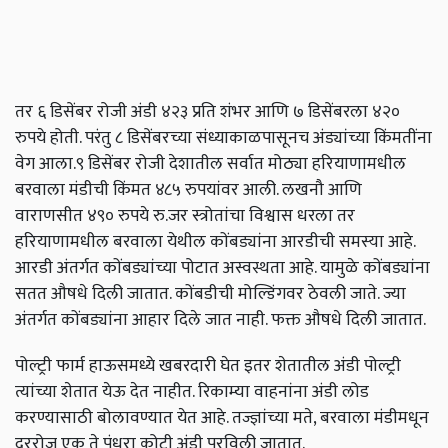
तर ६ डिसेंबर रोजी अंडी ४२३ प्रति शंभर आणि ७ डिसेंबरला ४२०
रुपये होती. परंतु ८ डिसेंबरच्या संध्याकाळपासूनच अंड्यांच्या किंमतींना
वेग आला.९ डिसेंबर रोजी देशातील सर्वात मोठ्या हरियाणामधील
बरवाला मंडीची किंमत ४८५ रुपयांवर आली. लखनौ आणि
वाराणसीत ४९० रुपये रु.जर स्त्रोतांचा विश्वास धरला तर
हरियाणामधील बरवाला येथील कोंबड्यांना आरडीची समस्या आहे.
आरडी अंतर्गत कोंबड्यांच्या पोटात अस्वस्थता आहे. यामुळे कोंबड्यांना
सतत औषधे दिली जातात. कोंबडीची मोल्डिंगवर ठेवली जाते. ज्या
अंतर्गत कोंबड्यांना आहार दिले जात नाही. फक्त औषधे दिली जातात.
पोल्ट्री फार्म हाऊसमध्ये खबरदारी घेत इतर शेतातील अंडी पोल्ट्री
त्यांच्या शेतात येऊ देत नाहीत. रिकाम्या वाहनांना अंडी लोड
करण्यासाठी बोलावण्यात येत आहे. तज्ज्ञांच्या मते, बरवाला मंडीमधून
दररोज एक ते पंधरा कोटी अंडी पुरविली जातात.