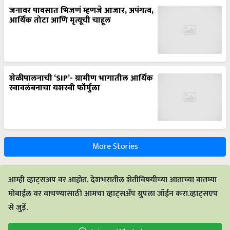
जनावर पावसात भिजणं म्हणजे आजार, अपंगत्व,
आर्थिक तोटा आणि मृत्यूची चाहूल
शेळीपालनाची ‘SIP’- ग्रामीण भागातील आर्थिक
स्वावलंबनाचा यशस्वी फॉर्मुला
More Stories
आम्ही व्हाट्सअप वर आहोत. देशभरातील शेतीविषयीच्या आताच्या बातम्या
मोबाईल वर वाचण्यासाठी आमचा व्हाट्सअँप ग्रुपला जॉईन करा.व्हाट्सएप
से जुड़ें.