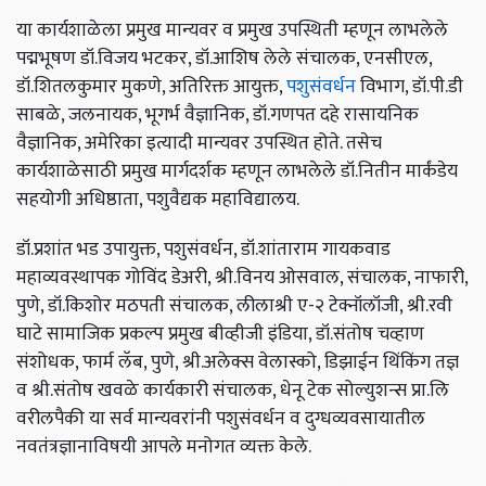
या कार्यशाळेला प्रमुख मान्यवर व प्रमुख उपस्थिती म्हणून लाभलेले
पद्मभूषण डॉ.विजय भटकर, डॉ.आशिष लेले संचालक, एनसीएल,
डॉ.शितलकुमार मुकणे, अतिरिक्त आयुक्त,
पशुसंवर्धन
विभाग, डॉ.पी.डी
साबळे, जलनायक, भूगर्भ वैज्ञानिक, डॉ.गणपत दहे रासायनिक
वैज्ञानिक, अमेरिका इत्यादी मान्यवर उपस्थित होते. तसेच
कार्यशाळेसाठी प्रमुख मार्गदर्शक म्हणून लाभलेले डॉ.नितीन मार्कंडेय
सहयोगी अधिष्ठाता, पशुवैद्यक महाविद्यालय.
डॉ.प्रशांत भड उपायुक्त, पशुसंवर्धन, डॉ.शांताराम गायकवाड
महाव्यवस्थापक गोविंद डेअरी, श्री.विनय ओसवाल, संचालक, नाफारी,
पुणे, डॉ.किशोर मठपती संचालक, लीलाश्री ए-२ टेक्नॉलॉजी, श्री.रवी
घाटे सामाजिक प्रकल्प प्रमुख बीव्हीजी इंडिया, डॉ.संतोष चव्हाण
संशोधक, फार्म लॅब, पुणे, श्री.अलेक्स वेलास्को, डिझाईन थिंकिंग तज्ञ
व श्री.संतोष खवळे कार्यकारी संचालक, धेनू टेक सोल्युशन्स प्रा.लि
वरीलपैकी या सर्व मान्यवरांनी पशुसंवर्धन व दुग्धव्यवसायातील
नवतंत्रज्ञानाविषयी आपले मनोगत व्यक्त केले.