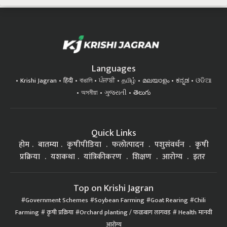
Languages
Krishi Jagran
हिंदी
বাঙালি
ਪੰਜਾਬੀ
தமிழ்
മലയാളം
ಕನ್ನಡ
ଓଡିଆ
অসমীয়া
ગુજરાતી
తెలుగు
Quick Links
होम
बातम्या
कृषीपीडिया
फलोत्पादन
पशुसंवर्धन
कृषी
प्रक्रिया
यशकथा
यांत्रिकीकरण
शिक्षण
आरोग्य
इतर
Top on Krishi Jagran
Government Schemes
Soybean Farming
Goat Rearing
Chili
Farming
कृषी प्रक्रिया
Orchard planting / फळबाग लागवड
Health मानवी
आरोग्य