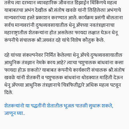
तसेच त्या दरम्यान व्यावहारिक जीवनात डिझाईन थिंकिंगचे महत्व
याबाबतचा अभंग देखील श्री.संतोष खवळे यांनी लिहिलेला अभंगाचे
मान्यवरांच्या हस्ते प्रकाशन करण्यात आले. कार्यक्रम प्रसंगी बोलताना
सर्वच मान्यवरांनी दुग्धव्यवसायातील धेनू ॲपच्या नवतंत्रज्ञानाचा
महाराष्ट्रातील शेतकऱ्यांना होत असलेला फायदा लक्षात घेऊन धेनू
कंपनीचे संचालक श्री.जयवंत दहे यांचे विशेष कौतुक केले.
दहे यांच्या संकल्पनेवर निर्मित केलेल्या धेनू ॲपचे दुग्धव्यवसायातील
आधुनिक तंत्रज्ञान नेमके काय आहे? त्याचा पशुपालक बांधवांना कसा
फायदा होऊ शकतो? याबाबत कंपनीचे कार्यकारी संचालक श्री.संतोष
खवळे यांनी शेतकरी व पशुपालक बांधवांना थोडक्यात माहिती देऊन
धेनू ॲपच्या आधुनिक तंत्रज्ञानाचे चित्रफितीद्वारे अधिक महत्व पटवून
दिले.
शेतकऱ्यांनो या पद्धतींनी शेतातील भूजल पातळी सुधारू शकते,
जाणून घ्या..