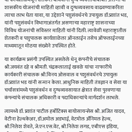
शासकीय योजनांची माहिती व्हावी व दुग्धव्यवसाय वाढवण्याकरिता
त्याचा लाभ घेता यावा, या उद्देशाने पशुसंवर्धनचे उपायुक्त डॉ.प्रशांत भड,
यांनी पशुसंवर्धन विभागाअंतर्गत असणाऱ्या महाराष्ट्र शासनाच्या
विविध योजनांची सविस्तर माहिती यांनी दिली. त्यावेळी महाराष्ट्रातील
शेतकरी व पशुपालक कार्यशाळेला ऑनलाईन तसेच ऑफलाईनच्या
माध्यमातून मोठया संख्येने उपस्थित होते.
या कार्यक्रम प्रसंगी उपस्थित असलेले धेनू कंपनीचे संचालक
श्री.जयवंत दहे व श्रीमती. चंद्रकलाताई खवळे यांचा नाफारीचे
कार्यकारी संचालक श्री.विनय ओसवाल व पशुसंवर्धनचे उपायुक्त
डॉ.प्रशांत भड यांनी सन्मान केला. आधुनिक माहिती तंत्रज्ञान व सेवा या
चर्चासत्रांमध्ये पशुसंवर्धन व दुग्धव्यवसायात क्षेत्रात सेवा पुरवणाऱ्या
कंपन्यांचे संचालक अधिकारी व पदाधिकाऱ्यांचे मार्गदर्शन लाभले.
त्यामध्ये डॉ. प्रशांत पाटील हर्बोटिक्स बायोसायन्सेस श्री. अजित यादव,
वेटीना हेल्थकेअर, डॉ.अमोल अडभाई, वेटमोल ॲनिमल हेल्थ,
श्री.निलेश शेवते, जे.एन.एस.वेट, श्री.निलेश लगड, एबीएस इंडिया,