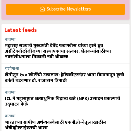
Subscribe Newsletters
Latest feeds
बातम्या
महाराष्ट्र राज्याचे मुख्यमंत्री देवेंद्र फडणवीस यांच्या हस्ते ध्रुव
ॲग्रीटेक्नॉलॉजीजच्या संस्थापकांचा सत्कार, शेतकऱ्यांसाठीच्या
नवसंशोधनाला मिळाली नवी ओळख!
यशोगाथा
शेतीतून १०० कोटींची उलाढाल: हेलिकॉप्टरनंतर आता विमानातून कृषी
क्रांती घडवणार डॉ. राजाराम त्रिपाठी
बातम्या
ICL ने महाराष्ट्रात अत्याधुनिक विद्राव्य खते (NPK) उत्पादन प्रकल्पाचे
उद्घाटन केले
बातम्या
भारताच्या ग्रामीण अर्थव्यवस्थेसाठी एफपीओ-नेतृत्वाखालील
अ‍ॅग्रीव्होल्टाईक्सची आशा