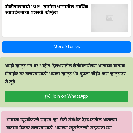
शेळीपालनाची ‘SIP’- ग्रामीण भागातील आर्थिक
स्वावलंबनाचा यशस्वी फॉर्मुला
More Stories
आम्ही व्हाट्सअप वर आहोत. देशभरातील शेतीविषयीच्या आताच्या बातम्या
मोबाईल वर वाचण्यासाठी आमचा व्हाट्सअँप ग्रुपला जॉईन करा.व्हाट्सएप
से जुड़ें.
Join on WhatsApp
आमच्या न्यूसलेटरचे सदस्य व्हा. शेती संबंधीत देशभरातील आताच्या
बातम्या मेलवर वाचण्यासाठी आमच्या न्यूसलेटरची सदस्यता घ्या.