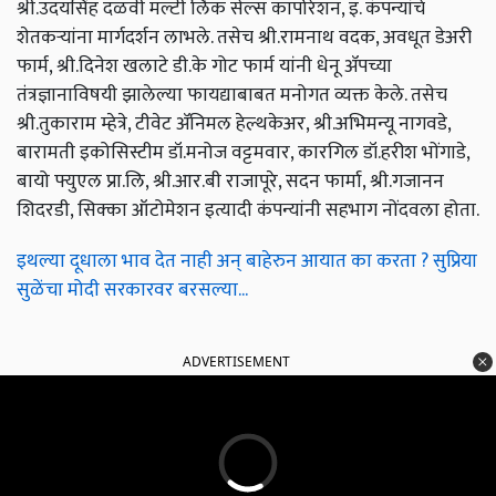
श्री.उदयसिंह दळवी मल्टी लिंक सेल्स कार्पोरेशन, इ. कंपन्यांचे
शेतकऱ्यांना मार्गदर्शन लाभले. तसेच श्री.रामनाथ वदक, अवधूत डेअरी
फार्म, श्री.दिनेश खलाटे डी.के गोट फार्म यांनी धेनू ॲपच्या
तंत्रज्ञानाविषयी झालेल्या फायद्याबाबत मनोगत व्यक्त केले. तसेच
श्री.तुकाराम म्हेत्रे, टीवेट ॲनिमल हेल्थकेअर, श्री.अभिमन्यू नागवडे,
बारामती इकोसिस्टीम डॉ.मनोज वट्टमवार, कारगिल डॉ.हरीश भोंगाडे,
बायो फ्युएल प्रा.लि, श्री.आर.बी राजापूरे, सदन फार्मा, श्री.गजानन
शिदरडी, सिक्का ऑटोमेशन इत्यादी कंपन्यांनी सहभाग नोंदवला होता.
इथल्या दूधाला भाव देत नाही अन् बाहेरुन आयात का करता ? सुप्रिया
सुळेंचा मोदी सरकारवर बरसल्या...
ADVERTISEMENT