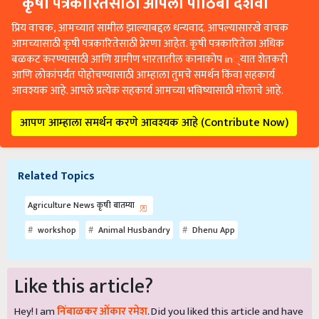
प्रिय वाचक, आमच्यात सामील झाल्याबद्दल धन्यवाद. आपल्यासारखे वाचक
आमच्यासाठी कृषी पत्रकारितेसाठी प्रेरणा आहेत. कृषी पत्रकारितेला अधिक
बळकट करण्यासाठी आणि ग्रामीण भारतातील कानाकोप in्यात शेतकरी
आणि लोकांपर्यंत पोहोचण्यासाठी आम्हाला तुमचे समर्थन किंवा सहकार्य
आवश्यक आहे. आपले प्रत्येक सहकार्य आमच्या भविष्यासाठी मोलाचे आहे.
आपण आम्हाला समर्थन करणे आवश्यक आहे (Contribute Now)
Related Topics
Agriculture News कृषी बातम्या
workshop
Animal Husbandry
Dhenu App
Like this article?
Hey! I am
निंबाळकर ओंकार रमेश
. Did you liked this article and have
suggestions to improve this article?
Mail
me your suggestions