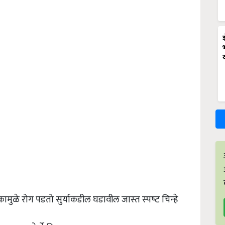
ुळे रोग पडतो सुर्याकडील घडावील जास्‍त स्‍पष्‍ट चिन्‍हे