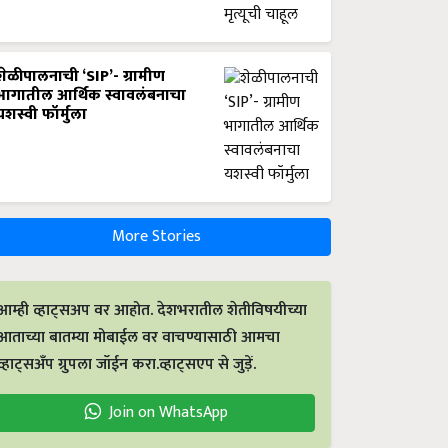
शेळीपालनाची ‘SIP’- ग्रामीण
भागातील आर्थिक स्वावलंबनाचा
यशस्वी फॉर्मुला
More Stories
आम्ही व्हाट्सअप वर आहोत. देशभरातील शेतीविषयीच्या
आताच्या बातम्या मोबाईल वर वाचण्यासाठी आमचा
व्हाट्सअँप ग्रुपला जॉईन करा.व्हाट्सएप से जुड़ें.
Join on WhatsApp