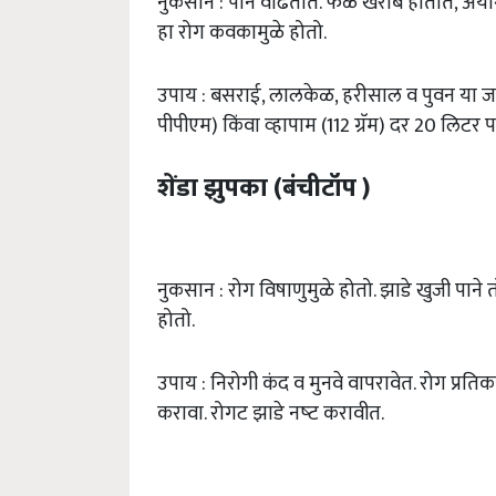
नुकसान : पाने वाढतात. फळे खराब होतात, अयोग्
हा रोग कवकामुळे होतो.
उपाय : बसराई, लालकेळ, हरीसाल व पुवन या जाती
पीपीएम) किंवा व्‍हापाम (112 ग्रॅम) दर 20 लिटर 
शेंडा झुपका (बंचीटॉप )
नुकसान : रोग विषाणुमुळे होतो. झाडे खुजी पाने
होतो.
उपाय : निरोगी कंद व मुनवे वापरावेत. रोग प्र
करावा. रोगट झाडे नष्‍ट करावीत.