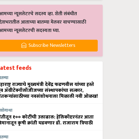
आमच्या न्यूसलेटरचे सदस्य व्हा. शेती संबंधीत
देशभरातील आताच्या बातम्या मेलवर वाचण्यासाठी
आमच्या न्यूसलेटरची सदस्यता घ्या.
Subscribe Newsletters
Latest feeds
ातम्या
हाराष्ट्र राज्याचे मुख्यमंत्री देवेंद्र फडणवीस यांच्या हस्ते
्रुव ॲग्रीटेक्नॉलॉजीजच्या संस्थापकांचा सत्कार,
ेतकऱ्यांसाठीच्या नवसंशोधनाला मिळाली नवी ओळख!
शोगाथा
ेतीतून १०० कोटींची उलाढाल: हेलिकॉप्टरनंतर आता
िमानातून कृषी क्रांती घडवणार डॉ. राजाराम त्रिपाठी
ातम्या