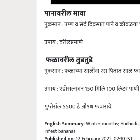
पानावरील मावा
नुकसान : उष्‍ण व सर्द दिवसात पाने व कोवळय
उपाय : वरीलप्रमाणे
फळावरील तुडतुडे
नुकसान : फळाच्‍या सालींना रस पितात साल फा
उपाय : एंडोसल्‍फान 150 मिलि 100 लिटर पाणी ह
गुप्‍तेरॉल 5500 हे औषध फवारावे.
English Summary:
Winter months; Hudhudi al
infest bananas
Published on:
12 February 2022, 02:30 IST