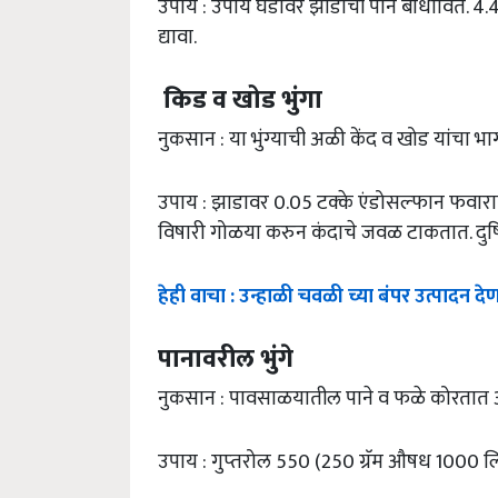
उपाय : उपाय घडावर झाडाची पाने बांधावित. 4.4.
द्यावा.
किड व खोड भुंगा
नुकसान : या भुंग्‍याची अळी केंद व खोड यांचा भ
उपाय : झाडावर 0.05 टक्‍के एंडोसल्‍फान फवाराव
विषारी गोळया करुन कंदाचे जवळ टाकतात. दुषित
हेही वाचा : उन्हाळी चवळी च्या बंपर उत्पादन देण
पानावरील भुंगे
नुकसान : पावसाळयातील पाने व फळे कोरता
उपाय : गुप्‍तरोल 550 (250 ग्रॅम औषध 1000 ल