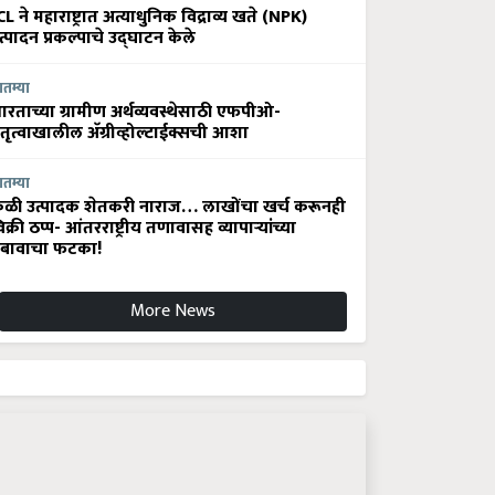
CL ने महाराष्ट्रात अत्याधुनिक विद्राव्य खते (NPK)
त्पादन प्रकल्पाचे उद्घाटन केले
ातम्या
ारताच्या ग्रामीण अर्थव्यवस्थेसाठी एफपीओ-
ेतृत्वाखालील अ‍ॅग्रीव्होल्टाईक्सची आशा
ातम्या
ेळी उत्पादक शेतकरी नाराज… लाखोंचा खर्च करूनही
िक्री ठप्प- आंतरराष्ट्रीय तणावासह व्यापाऱ्यांच्या
बावाचा फटका!
More News