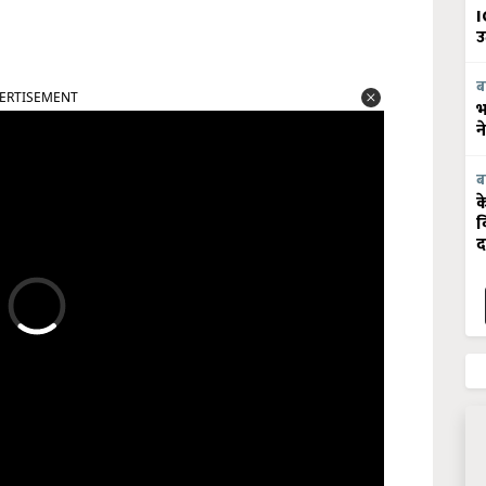
I
उ
ब
ERTISEMENT
भ
न
ब
क
व
द