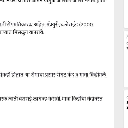
‍य निचरा व भारी जमिन यामुळे जास्‍तीत जास्‍त अपाय होतो.
 रोगप्रतिकारक आहेत. मॅक्‍युरी, क्‍लोराईड (2000
पाण्‍यात मिसळून वापरावे.
 तोकडी होतात. या रोगाचा प्रसार रोगट कंद व मावा किडीमळे
तिकारक जाती बसराई लागवड करावी. मावा किडीचा बंदोबस्‍त