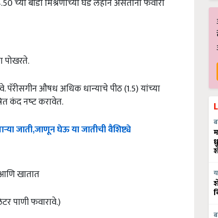
50 च्‍या बोर्डो मिश्रणाच्‍या घड लहान असताना फवारा
ाग पोखरते.
े. पॅरीसगीन औषध अधिक धान्‍याचे पीठ (1.5) यांच्‍या
 कंद नष्‍ट करावेत.
ब
ाऱ्या जाती,जाणून घेऊ या जातीची वैशिष्ट्ये
म
ध
श
त आणि खातात
य
श
व
िटर पाणी फवारावे.)
ब