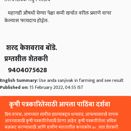
महागडी औषधी घेण्या पेक्षा कमी खर्चात वरील प्रमाणे वापर
केल्यास फायदाच होईल.
शरद केशवराव बोंडे.
प्रग्तशील शेतकरी
9404075628
English Summary:
Use anda sanjivak in farming and see result
Published on:
15 February 2022, 04:55 IST
कृषी पत्रकारितेसाठी आपला पाठिंबा दर्शवा
प्रिय वाचक, आमच्यात सामील झाल्याबद्दल धन्यवाद. आपल्यासारखे वाचक
आमच्यासाठी कृषी पत्रकारितेसाठी प्रेरणा आहेत. कृषी पत्रकारितेला अधिक
बळकट करण्यासाठी आणि ग्रामीण भारतातील कानाकोप in्यात शेतकरी