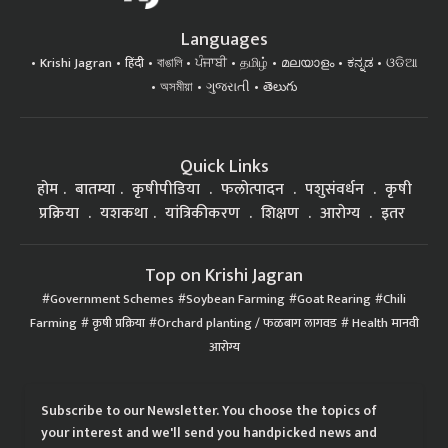
Languages
Krishi Jagran
हिंदी
বাঙালি
ਪੰਜਾਬੀ
தமிழ்
മലയാളം
ಕನ್ನಡ
ଓଡିଆ
অসমীয়া
ગુજરાતી
తెలుగు
Quick Links
होम
बातम्या
कृषीपीडिया
फलोत्पादन
पशुसंवर्धन
कृषी
प्रक्रिया
यशकथा
यांत्रिकीकरण
शिक्षण
आरोग्य
इतर
Top on Krishi Jagran
Government Schemes
Soybean Farming
Goat Rearing
Chili
Farming
कृषी प्रक्रिया
Orchard planting / फळबाग लागवड
Health मानवी
आरोग्य
Subscribe to our Newsletter. You choose the topics of
your interest and we'll send you handpicked news and