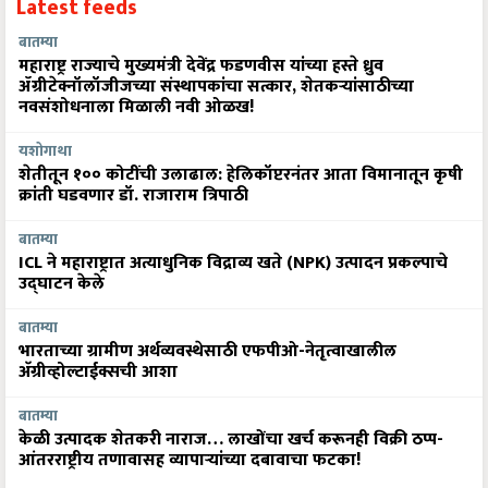
Latest feeds
बातम्या
महाराष्ट्र राज्याचे मुख्यमंत्री देवेंद्र फडणवीस यांच्या हस्ते ध्रुव
ॲग्रीटेक्नॉलॉजीजच्या संस्थापकांचा सत्कार, शेतकऱ्यांसाठीच्या
नवसंशोधनाला मिळाली नवी ओळख!
यशोगाथा
शेतीतून १०० कोटींची उलाढाल: हेलिकॉप्टरनंतर आता विमानातून कृषी
क्रांती घडवणार डॉ. राजाराम त्रिपाठी
बातम्या
ICL ने महाराष्ट्रात अत्याधुनिक विद्राव्य खते (NPK) उत्पादन प्रकल्पाचे
उद्घाटन केले
बातम्या
भारताच्या ग्रामीण अर्थव्यवस्थेसाठी एफपीओ-नेतृत्वाखालील
अ‍ॅग्रीव्होल्टाईक्सची आशा
बातम्या
केळी उत्पादक शेतकरी नाराज… लाखोंचा खर्च करूनही विक्री ठप्प-
आंतरराष्ट्रीय तणावासह व्यापाऱ्यांच्या दबावाचा फटका!