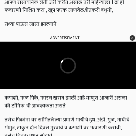
आपण रासायनिक शेती जरी करीत असाल तरी महिन्याला 1 दा ही
फवारणी निश्चित करा , खूप फरक जाणवेल.शेतकरी बंधुनो,
सध्या पाऊस जास्त झाल्याने
ADVERTISEMENT
कपाशी, फळ पिके, फारच खराब झाली आहे माणुस आजारी असला
की टाॅनिक ची आवश्यकता असते
तसेच पिकांना वर सांगितलेल्या प्रमाणे गायीचे दुध, अंडी, गुळ, गायीचे
गोमुत्र, टाकुन दोन दिवस मुरवावे व कपाशी वर फवारणी करावी,
तसेच ठिबक मधुन सोडावे