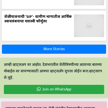
शेळीपालनाची ‘SIP’- ग्रामीण भागातील आर्थिक
स्वावलंबनाचा यशस्वी फॉर्मुला
More Stories
आम्ही व्हाट्सअप वर आहोत. देशभरातील शेतीविषयीच्या आताच्या बातम्या
मोबाईल वर वाचण्यासाठी आमचा व्हाट्सअँप ग्रुपला जॉईन करा.व्हाट्सएप
से जुड़ें.
Join on WhatsApp