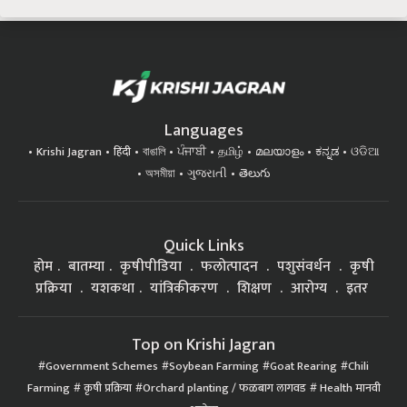
Languages
Krishi Jagran
हिंदी
বাঙালি
ਪੰਜਾਬੀ
தமிழ்
മലയാളം
ಕನ್ನಡ
ଓଡିଆ
অসমীয়া
ગુજરાતી
తెలుగు
Quick Links
होम
बातम्या
कृषीपीडिया
फलोत्पादन
पशुसंवर्धन
कृषी
प्रक्रिया
यशकथा
यांत्रिकीकरण
शिक्षण
आरोग्य
इतर
Top on Krishi Jagran
Government Schemes
Soybean Farming
Goat Rearing
Chili
Farming
कृषी प्रक्रिया
Orchard planting / फळबाग लागवड
Health मानवी