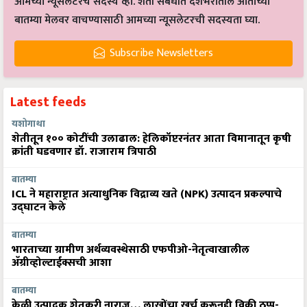
आमच्या न्यूसलेटरचे सदस्य व्हा. शेती संबंधीत देशभरातील आताच्या
बातम्या मेलवर वाचण्यासाठी आमच्या न्यूसलेटरची सदस्यता घ्या.
Subscribe Newsletters
Latest feeds
यशोगाथा
शेतीतून १०० कोटींची उलाढाल: हेलिकॉप्टरनंतर आता विमानातून कृषी
क्रांती घडवणार डॉ. राजाराम त्रिपाठी
बातम्या
ICL ने महाराष्ट्रात अत्याधुनिक विद्राव्य खते (NPK) उत्पादन प्रकल्पाचे
उद्घाटन केले
बातम्या
भारताच्या ग्रामीण अर्थव्यवस्थेसाठी एफपीओ-नेतृत्वाखालील
अ‍ॅग्रीव्होल्टाईक्सची आशा
बातम्या
केळी उत्पादक शेतकरी नाराज… लाखोंचा खर्च करूनही विक्री ठप्प-