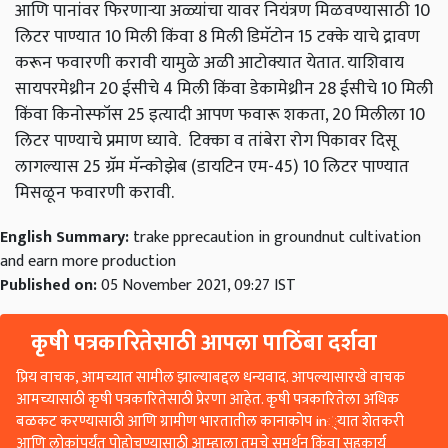
आणि पानांवर फिरणाऱ्या अळ्यांचा यावर नियंत्रण मिळवण्यासाठी 10
लिटर पाण्यात 10 मिली किंवा 8 मिली डिमॅटोन 15 टक्के याचे द्रावण
करून फवारणी करावी यामुळे अळी आटोक्यात येतात. याशिवाय
सायपरमेथ्रीन 20 ईसीचे 4 मिली किंवा डेकामेथ्रीन 28 ईसीचे 10 मिली
किंवा किनोस्फॉस 25 इत्यादी आपण फवारू शकता, 20 मिलीला 10
लिटर पाण्याचे प्रमाण घ्यावे. टिक्का व तांबेरा रोग पिकावर दिसू
लागल्यास 25 ग्रॅम मॅन्कोझेब (डायटिन एम-45) 10 लिटर पाण्यात
मिसळून फवारणी करावी.
English Summary:
trake pprecaution in groundnut cultivation
and earn more production
Published on:
05 November 2021, 09:27 IST
कृषी पत्रकारितेसाठी आपला पाठिंबा दर्शवा
प्रिय वाचक, आमच्यात सामील झाल्याबद्दल धन्यवाद. आपल्यासारखे वाचक
आमच्यासाठी कृषी पत्रकारितेसाठी प्रेरणा आहेत. कृषी पत्रकारितेला अधिक
बळकट करण्यासाठी आणि ग्रामीण भारतातील कानाकोप in्यात शेतकरी
आणि लोकांपर्यंत पोहोचण्यासाठी आम्हाला तुमचे समर्थन किंवा सहकार्य