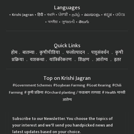
Languages
Krishi Jagran
हिंदी
বাঙালি
ਪੰਜਾਬੀ
தமிழ்
മലയാളം
ಕನ್ನಡ
ଓଡିଆ
অসমীয়া
ગુજરાતી
తెలుగు
Quick Links
होम
बातम्या
कृषीपीडिया
फलोत्पादन
पशुसंवर्धन
कृषी
प्रक्रिया
यशकथा
यांत्रिकीकरण
शिक्षण
आरोग्य
इतर
Top on Krishi Jagran
Government Schemes
Soybean Farming
Goat Rearing
Chili
Farming
कृषी प्रक्रिया
Orchard planting / फळबाग लागवड
Health मानवी
आरोग्य
Subscribe to our Newsletter. You choose the topics of
your interest and we'll send you handpicked news and
latest updates based on your choice.