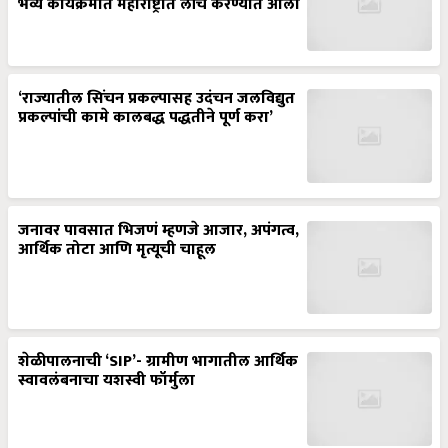
भव्य कार्यक्रमात महाराष्ट्रात लाँच करण्यात आला
‘राज्यातील सिंचन प्रकल्पासह उदंचन जलविद्युत
प्रकल्पांची कामे कालबद्ध पद्धतीने पूर्ण करा’
जनावर पावसात भिजणं म्हणजे आजार, अपंगत्व,
आर्थिक तोटा आणि मृत्यूची चाहूल
शेळीपालनाची ‘SIP’- ग्रामीण भागातील आर्थिक
स्वावलंबनाचा यशस्वी फॉर्मुला