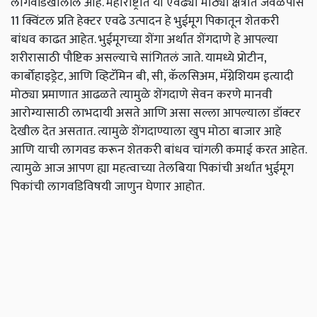
लागवडिखालील आहे. महाराष्ट्रात या एवढ्या मोठ्या क्षेत्रात जवळपास
11 क्विंटल प्रति हेक्टर एवढे उत्पादन हे भुईमूग पिकातून शेतकरी
बांधव काढत आहेत. भुईमूगच्या शेंगा अर्थात शेंगदाणे हे आपल्या
शरीरासाठी पौष्टिक असल्याचे सांगितलं जाते. यामध्ये प्रोटीन,
कार्बोहाइड्रेट, आणि व्हिटॅमिन बी, सी, कॅलसिअम, मॅग्नेशियम इत्यादी
मोठ्या प्रमाणात आढळते त्यामुळे शेंगदाणे सेवन करणे मानवी
आरोग्यासाठी लाभदायी असते आणि असा सल्ला आपल्याला डॉक्टर
देखील देत असतात. त्यामुळे शेंगदाण्याला खुप मोठा बाजार आहे
आणि याची लागवड करून शेतकरी बांधव चांगली कमाई करत आहेत.
त्यामुळे आज आपण ह्या महत्वाच्या तेलबिया पिकांची अर्थात भुईमूग
पिकांची लागवडिविषयी जाणुन घेणार आहोत.