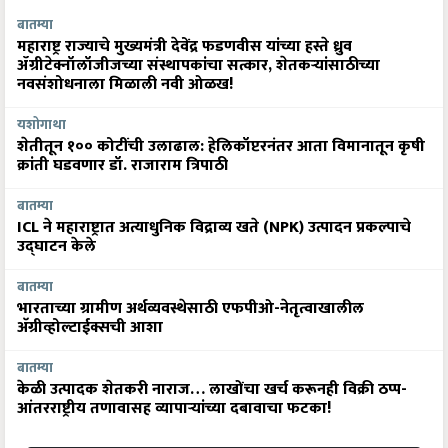
बातम्या
महाराष्ट्र राज्याचे मुख्यमंत्री देवेंद्र फडणवीस यांच्या हस्ते ध्रुव
ॲग्रीटेक्नॉलॉजीजच्या संस्थापकांचा सत्कार, शेतकऱ्यांसाठीच्या
नवसंशोधनाला मिळाली नवी ओळख!
यशोगाथा
शेतीतून १०० कोटींची उलाढाल: हेलिकॉप्टरनंतर आता विमानातून कृषी
क्रांती घडवणार डॉ. राजाराम त्रिपाठी
बातम्या
ICL ने महाराष्ट्रात अत्याधुनिक विद्राव्य खते (NPK) उत्पादन प्रकल्पाचे
उद्घाटन केले
बातम्या
भारताच्या ग्रामीण अर्थव्यवस्थेसाठी एफपीओ-नेतृत्वाखालील
अ‍ॅग्रीव्होल्टाईक्सची आशा
बातम्या
केळी उत्पादक शेतकरी नाराज… लाखोंचा खर्च करूनही विक्री ठप्प-
आंतरराष्ट्रीय तणावासह व्यापाऱ्यांच्या दबावाचा फटका!