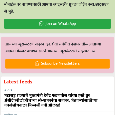
मोबाईल वर वाचण्यासाठी आमचा व्हाट्सअँप ग्रुपला जॉईन करा.व्हाट्सएप
से जुड़ें.
Join on WhatsApp
आमच्या न्यूसलेटरचे सदस्य व्हा. शेती संबंधीत देशभरातील आताच्या
बातम्या मेलवर वाचण्यासाठी आमच्या न्यूसलेटरची सदस्यता घ्या.
Subscribe Newsletters
Latest feeds
बातम्या
महाराष्ट्र राज्याचे मुख्यमंत्री देवेंद्र फडणवीस यांच्या हस्ते ध्रुव
ॲग्रीटेक्नॉलॉजीजच्या संस्थापकांचा सत्कार, शेतकऱ्यांसाठीच्या
नवसंशोधनाला मिळाली नवी ओळख!