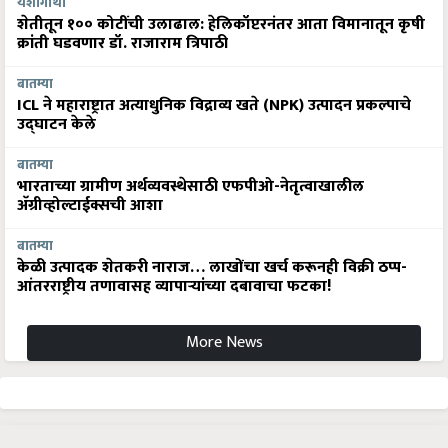
यशोगाथा
शेतीतून १०० कोटींची उलाढाल: हेलिकॉप्टरनंतर आता विमानातून कृषी
क्रांती घडवणार डॉ. राजाराम त्रिपाठी
बातम्या
ICL ने महाराष्ट्रात अत्याधुनिक विद्राव्य खते (NPK) उत्पादन प्रकल्पाचे
उद्घाटन केले
बातम्या
भारताच्या ग्रामीण अर्थव्यवस्थेसाठी एफपीओ-नेतृत्वाखालील
अ‍ॅग्रीव्होल्टाईक्सची आशा
बातम्या
केळी उत्पादक शेतकरी नाराज… लाखोंचा खर्च करूनही विक्री ठप्प-
आंतरराष्ट्रीय तणावासह व्यापाऱ्यांच्या दबावाचा फटका!
More News