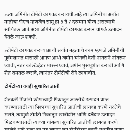
»ज्या जमिनीत टोमॅटो लागवड करायची आहे त्या जमिनीचा अर्थात
मातीचा पीएच म्हणजेच सामू हा 6 ते 7 दरम्यान योग्य असल्याचे
सांगितलं जाते. अशा जमिनीत टोमॅटो लागवड करून चांगले उत्पादन
घेतले जाऊ शकते.
»टोमॅटो लागवड करण्याआधी सर्वात महत्वाचे काम म्हणजे जमिनीची
पूर्वमशागत यासाठी आपण आधी जमीन चांगली देशी नागराने नांगरून
घ्यावी, नंतर कल्टिव्हेटर मारून घ्यावे, जमीन भुसभूशीत करावी आणि
शेत समतल करावे, त्यानंतर टोमॅटोची रोपे लावावीत.
टोमॅटोच्या
काही
सुधारित
जाती
शेतकरी मित्रांनो कोणत्याही पिकातून जास्तीचे उत्पादन प्राप्त
करण्यासाठी त्या पिकाच्या सुधारित जातीची लागवड करणे गरजेचे
असते, त्यामुळं टोमॅटो पिकातून खात्रीशीर आणि दर्जेदार उत्पादन
मिळवण्यासाठी त्याच्या चांगल्या सुधारित जातीची लागवड करणे
गरजेचे आहे. चला तर मग जाणुन घ्या टोमॅटोच्या काही सुधारित वाणा