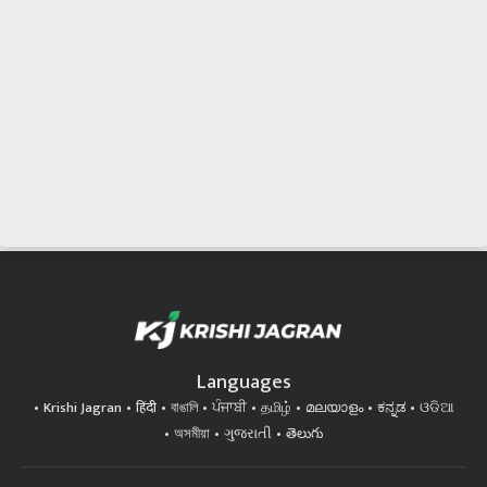
Languages
Krishi Jagran
हिंदी
বাঙালি
ਪੰਜਾਬੀ
தமிழ்
മലയാളം
ಕನ್ನಡ
ଓଡିଆ
অসমীয়া
ગુજરાતી
తెలుగు