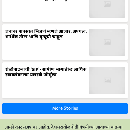
जनावर पावसात भिजणं म्हणजे आजार, अपंगत्व,
आर्थिक तोटा आणि मृत्यूची चाहूल
शेळीपालनाची ‘SIP’- ग्रामीण भागातील आर्थिक
स्वावलंबनाचा यशस्वी फॉर्मुला
More Stories
आम्ही व्हाट्सअप वर आहोत. देशभरातील शेतीविषयीच्या आताच्या बातम्या