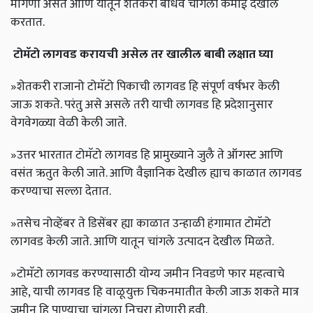
मागणी असते आणि यातून शेतकरी बांधव चांगली कमाई देखील
करतात.
टोमॅटो
लागवड
करायची
असेल
तर
खालील
बाबी
लक्षात
घ्या
»शेतकरी राजानो टोमॅटो पिकाची लागवड हि संपूर्ण वर्षभर केली
जाऊ शकते. परंतु असे असले तरी याची लागवड हि प्रदेशानुसार
वेगवेगळ्या वेळी केली जाते.
»उत्तर भारतात टोमॅटो लागवड हि प्रामुख्याने जुलै ते ऑगस्ट आणि
वसंत ऋतुत केली जाते. आणि वैज्ञानिक देखील ह्याच काळात लागवड
करण्याचा सल्ला देतात.
»तसेच नोव्हेंबर ते डिसेंबर ह्या काळात उन्हाळी हंगामात टोमॅटो
लागवड केली जाते. आणि यातून चांगले उत्पादन देखील मिळते.
»टोमॅटो लागवड करण्यासाठी योग्य जमीन निवडणे फार महत्वाचे
आहे, याची लागवड हि वाळूयुक्त चिकनमातीत केली जाऊ शकते मात्र
जमीन हि पाण्याचा चांगला निचरा होणारी हवी.