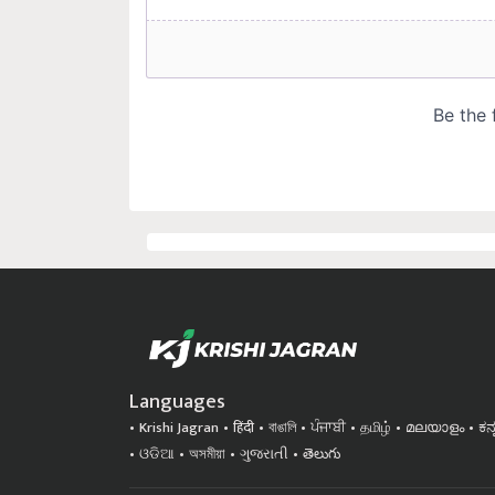
Languages
Krishi Jagran
हिंदी
বাঙালি
ਪੰਜਾਬੀ
தமிழ்
മലയാളം
ಕನ
ଓଡିଆ
অসমীয়া
ગુજરાતી
తెలుగు