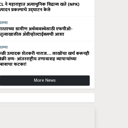
CL ने महाराष्ट्रात अत्याधुनिक विद्राव्य खते (NPK)
त्पादन प्रकल्पाचे उद्घाटन केले
ातम्या
ारताच्या ग्रामीण अर्थव्यवस्थेसाठी एफपीओ-
ेतृत्वाखालील अ‍ॅग्रीव्होल्टाईक्सची आशा
ातम्या
ेळी उत्पादक शेतकरी नाराज… लाखोंचा खर्च करूनही
िक्री ठप्प- आंतरराष्ट्रीय तणावासह व्यापाऱ्यांच्या
बावाचा फटका!
More News