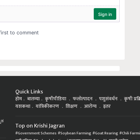
Quick Links
होम
बातम्या
कृषीपीडिया
फलोत्पादन
पशुसंवर्धन
कृषी प्रक
यशकथा
यांत्रिकीकरण
शिक्षण
आरोग्य
इतर
್ನಡ
Top on Krishi Jagran
Government Schemes
Soybean Farming
Goat Rearing
Chili Farm
कृषी प्रक्रिया
Orchard planting / फळबाग लागवड
Health मानवी आरोग्य