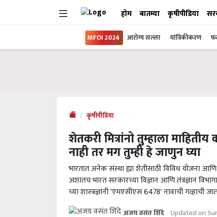
होम
बातम्या
कृषीपीडिया
सर
MFOI 2024
आरोग्य सल्ला
यांत्रिकीकरण
फल
कृषीपीडिया
शेतकरी मित्रांनो तुम्हाला माहिती
नाही तर मग तुम्ही हे जाणुन घ्या
भारतात अनेक संस्था ह्या शेतीसाठी विविध योजना आ
अशातच भारत सरकारच्या विज्ञान आणि तंत्रज्ञान विभागा
च्या शास्त्रज्ञांनी 'एमएसीएस 6478' नावाची गव्हाची 
Updated on Sun
अजय वसंत शिंदे