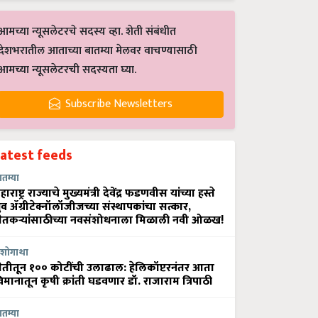
आमच्या न्यूसलेटरचे सदस्य व्हा. शेती संबंधीत
देशभरातील आताच्या बातम्या मेलवर वाचण्यासाठी
आमच्या न्यूसलेटरची सदस्यता घ्या.
Subscribe Newsletters
Latest feeds
ातम्या
हाराष्ट्र राज्याचे मुख्यमंत्री देवेंद्र फडणवीस यांच्या हस्ते
्रुव ॲग्रीटेक्नॉलॉजीजच्या संस्थापकांचा सत्कार,
ेतकऱ्यांसाठीच्या नवसंशोधनाला मिळाली नवी ओळख!
शोगाथा
ेतीतून १०० कोटींची उलाढाल: हेलिकॉप्टरनंतर आता
िमानातून कृषी क्रांती घडवणार डॉ. राजाराम त्रिपाठी
ातम्या