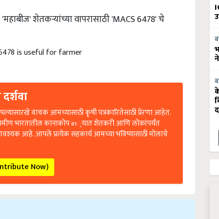
सी, 'महाबीज' शेतकऱ्यांच्या वापरासाठी 'MACS 6478' चे
I
उ
ब
478 is useful for farmer
भ
न
ब
 दर्शवा
क
व
ल्यासारखे वाचक आमच्यासाठी कृषी पत्रकारितेसाठी प्रेरणा आहेत.
द
रामीण भारतातील कानाकोप in्यात शेतकरी आणि लोकांपर्यंत
आवश्यक आहे. आपले प्रत्येक सहकार्य आमच्या भविष्यासाठी मोलाचे
ontribute Now)