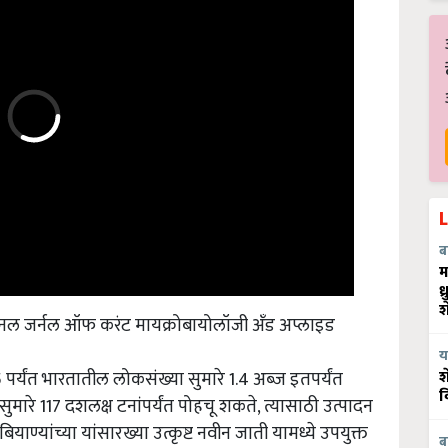
ब
म
ध
शनल जर्नल ऑफ करंट मायक्रोबायोलॉजी अँड अप्लाइड
श
्यंत भारतातील लोकसंख्या सुमारे 1.4 अब्ज इतपर्यंत
य
श
मारे 117 दशलक्ष टनांपर्यंत पोहचू शकते, त्यासाठी उत्पादन
व
ण्यांच्या यांसारख्या उत्कृष्ट नवीन जाती यामध्ये उपयुक्त
ब