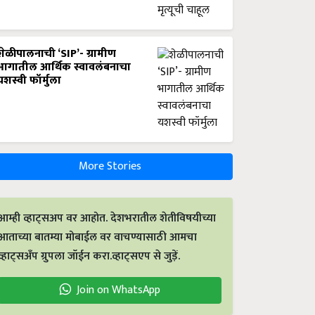
शेळीपालनाची ‘SIP’- ग्रामीण
भागातील आर्थिक स्वावलंबनाचा
यशस्वी फॉर्मुला
More Stories
आम्ही व्हाट्सअप वर आहोत. देशभरातील शेतीविषयीच्या
आताच्या बातम्या मोबाईल वर वाचण्यासाठी आमचा
व्हाट्सअँप ग्रुपला जॉईन करा.व्हाट्सएप से जुड़ें.
Join on WhatsApp