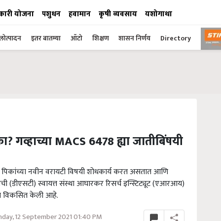
कारी योजना
पशुधन
हवामान
कृषी व्यवसाय
यशोगाथा
ोत्पादन
इतर बातम्या
ऑटो
शिक्षण
शासन निर्णय
Directory
य का? गव्हाच्या MACS 6478 ह्या जातीबिंषयी
णि पिकांच्या नवीन वरायटी विषयी शोधकार्य करत असतात आणि
ची (डीएसटी) स्वायत्त संस्था आघारकर रिसर्च इन्स्टिट्यूट (एआरआय)
जात विकसित केली आहे.
day, 12 September 2021 01:40 PM