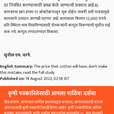
दर नियंत्रित करण्यासाठी प्रयत्न केले जाण्याची शक्यता आहे.
8)
कापसाचा खरा हंगाम 15 ऑक्टोबरपासून सुरू होईल. यावर्षी अती पावसामुळे
कापसाचे उत्पादन आणखी घटणार आहे. कापसाला किमान 12,000 रुपये
प्रति क्विंटल भाव मिळविण्यासाठी शेतकऱ्यांनी कापूस विकण्याची मुळीच घाई
करू नये. कापूस टप्प्याटप्प्यात विकावा.
सुनील एम. चरपे.
English Summary:
The price that cotton will have, don't make
this mistake, read the full study
Published on:
18 August 2022, 02:58 IST
कृषी पत्रकारितेसाठी आपला पाठिंबा दर्शवा
प्रिय वाचक, आमच्यात सामील झाल्याबद्दल धन्यवाद. आपल्यासारखे वाचक
आमच्यासाठी कृषी पत्रकारितेसाठी प्रेरणा आहेत. कृषी पत्रकारितेला अधिक
बळकट करण्यासाठी आणि ग्रामीण भारतातील कानाकोप in्यात शेतकरी