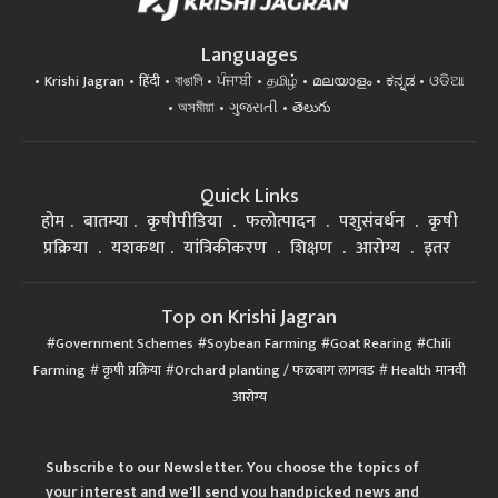
Languages
Krishi Jagran
हिंदी
বাঙালি
ਪੰਜਾਬੀ
தமிழ்
മലയാളം
ಕನ್ನಡ
ଓଡିଆ
অসমীয়া
ગુજરાતી
తెలుగు
Quick Links
होम
बातम्या
कृषीपीडिया
फलोत्पादन
पशुसंवर्धन
कृषी
प्रक्रिया
यशकथा
यांत्रिकीकरण
शिक्षण
आरोग्य
इतर
Top on Krishi Jagran
Government Schemes
Soybean Farming
Goat Rearing
Chili
Farming
कृषी प्रक्रिया
Orchard planting / फळबाग लागवड
Health मानवी
आरोग्य
Subscribe to our Newsletter. You choose the topics of
your interest and we'll send you handpicked news and