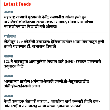
Latest feeds
बातम्या
महाराष्ट्र राज्याचे मुख्यमंत्री देवेंद्र फडणवीस यांच्या हस्ते ध्रुव
ॲग्रीटेक्नॉलॉजीजच्या संस्थापकांचा सत्कार, शेतकऱ्यांसाठीच्या
नवसंशोधनाला मिळाली नवी ओळख!
यशोगाथा
शेतीतून १०० कोटींची उलाढाल: हेलिकॉप्टरनंतर आता विमानातून कृषी
क्रांती घडवणार डॉ. राजाराम त्रिपाठी
बातम्या
ICL ने महाराष्ट्रात अत्याधुनिक विद्राव्य खते (NPK) उत्पादन प्रकल्पाचे
उद्घाटन केले
बातम्या
भारताच्या ग्रामीण अर्थव्यवस्थेसाठी एफपीओ-नेतृत्वाखालील
अ‍ॅग्रीव्होल्टाईक्सची आशा
बातम्या
केळी उत्पादक शेतकरी नाराज… लाखोंचा खर्च करूनही विक्री ठप्प-
आंतरराष्ट्रीय तणावासह व्यापाऱ्यांच्या दबावाचा फटका!