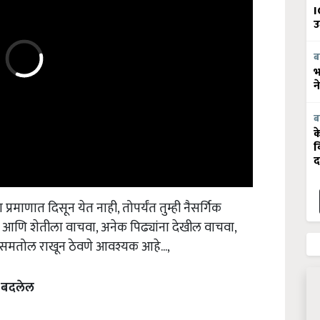
I
उ
ब
भ
न
ब
क
व
द
रमाणात दिसून येत नाही, तोपर्यंत तुम्ही नैसर्गिक
रा आणि शेतीला वाचवा, अनेक पिढ्यांना देखील वाचवा,
समतोल राखून ठेवणे आवश्यक आहे...,
 बदलेल