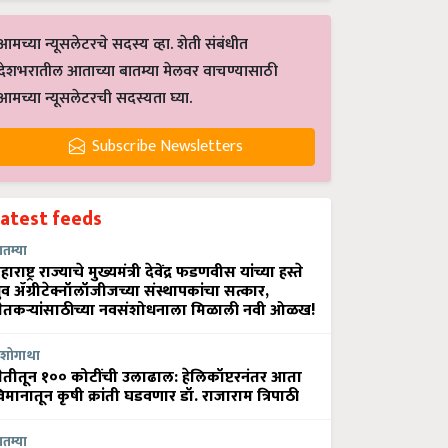
आमच्या न्यूसलेटरचे सदस्य व्हा. शेती संबंधीत
देशभरातील आताच्या बातम्या मेलवर वाचण्यासाठी
आमच्या न्यूसलेटरची सदस्यता घ्या.
Subscribe Newsletters
Latest feeds
ातम्या
हाराष्ट्र राज्याचे मुख्यमंत्री देवेंद्र फडणवीस यांच्या हस्ते
्रुव ॲग्रीटेक्नॉलॉजीजच्या संस्थापकांचा सत्कार,
ेतकऱ्यांसाठीच्या नवसंशोधनाला मिळाली नवी ओळख!
शोगाथा
ेतीतून १०० कोटींची उलाढाल: हेलिकॉप्टरनंतर आता
िमानातून कृषी क्रांती घडवणार डॉ. राजाराम त्रिपाठी
ातम्या