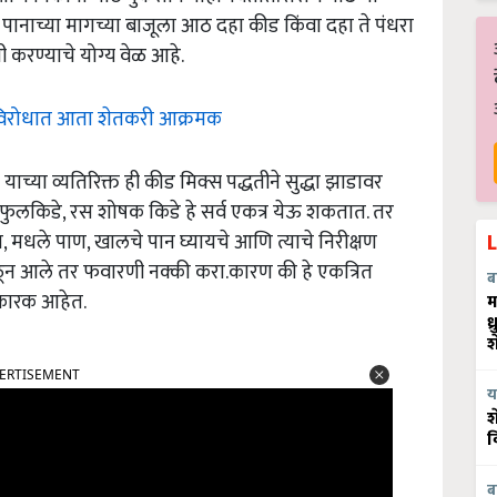
र पानाच्या मागच्या बाजूला आठ दहा कीड किंवा दहा ते पंधरा
करण्याचे योग्य वेळ आहे.
विरोधात आता शेतकरी आक्रमक
्या व्यतिरिक्त ही कीड मिक्स पद्धतीने सुद्धा झाडावर
ी, फुलकिडे, रस शोषक किडे हे सर्व एकत्र येऊ शकतात. तर
, मधले पाण, खालचे पान घ्यायचे आणि त्याचे निरीक्षण
आढळून आले तर फवारणी नक्की करा.कारण की हे एकत्रित
ब
ीकारक आहेत.
म
ध
श
ERTISEMENT
य
श
व
ब