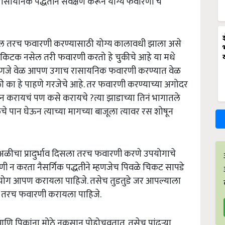
ासायनिक पद्धतीने सर्वेक्षण करून योग्य फवारणी चे
असेल तरच फवारणी करण्यासाठी योग्य कालावधी झाला असे
 किटक नसेल तरी फवारणी करतो हे चुकीचे आहे या मधे
े म्हणजे वेळ आपण उगाच रासायनिक फवारणी करण्यात वेळ
ी का हे पाहणे गरजेचे आहे. तर फवारणी करण्याच्या अगोदर
्षन करायचं पण कसे करायचे ?त्या झाडाच्या तिनं भागातले
 पान घेऊन त्याच्या मागच्या बाजूला त्यावर रस शोषून
अळीचा प्रादुर्भाव दिसला तरच फवारणी करणे उपयोगाचे
ी न करता नैसर्गिक पद्धतीने म्हणजेच पिवळे चिकट सापडे
पयोग आपण करायला पाहिजे. तसेच तुडतुडे जर आपल्याला
ेल तरच फवारणी करायला पाहिजे.
आणि पिकांना मोठे नुकसान पोहोचवतात. तसेच पांढऱ्या