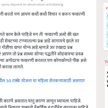
s sprey depend on observation and planing
#
ारणी करतो पण आपण कधी कधी विचार न करुन फवारणी
च कोणते काम केले पाहिजे मग ती फवारणी असो की खत
ेवटच्या टप्प्यातल्या प्रश्न आहे सांगायचे झाले तर
ष्टीचा वापर योग्य आहे.म्हणजे जर एखादा प्रश्न
पण तो प्रश्न साध्या सोप्या पद्धतीने सोडवायचा प्रयत्न
येण्या अगोदरच फवारणी करतात.पण कोणकोणते पीक असे
T
ी करावा लागते.
्रातील 50 टक्के योजना या महिला शेतकऱ्यांसाठी असणार
ळी कारणे असतात.परंतु कारण जाणून घ्यायला पाहिजे.
याचे निवारण शक्यतो नैसर्गिक पद्धतीनेच करायला पाहिजे.