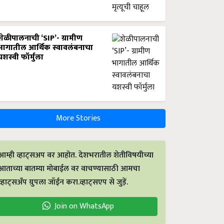
शेळीपालनाची ‘SIP’- ग्रामीण
भागातील आर्थिक स्वावलंबनाचा
यशस्वी फॉर्मुला
More Stories
आम्ही व्हाट्सअप वर आहोत. देशभरातील शेतीविषयीच्या
आताच्या बातम्या मोबाईल वर वाचण्यासाठी आमचा
व्हाट्सअँप ग्रुपला जॉईन करा.व्हाट्सएप से जुड़ें.
Join on WhatsApp