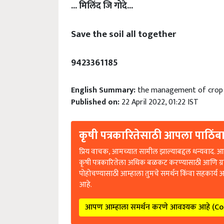
... मिलिंद जि गोदे...
Save the soil all together
9423361185
English Summary:
the management of crop l
Published on:
22 April 2022, 01:22 IST
कृषी पत्रकारितेसाठी आपला पाठिंबा
प्रिय वाचक, आमच्यात सामील झाल्याबद्दल धन्यवाद. आप
कृषी पत्रकारितेला अधिक बळकट करण्यासाठी आणि ग्
पोहोचण्यासाठी आम्हाला तुमचे समर्थन किंवा सहकार्य 
आहे.
आपण आम्हाला समर्थन करणे आवश्यक आहे (C