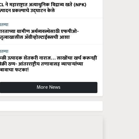
CL ने महाराष्ट्रात अत्याधुनिक विद्राव्य खते (NPK)
त्पादन प्रकल्पाचे उद्घाटन केले
ातम्या
ारताच्या ग्रामीण अर्थव्यवस्थेसाठी एफपीओ-
ेतृत्वाखालील अ‍ॅग्रीव्होल्टाईक्सची आशा
ातम्या
ेळी उत्पादक शेतकरी नाराज… लाखोंचा खर्च करूनही
िक्री ठप्प- आंतरराष्ट्रीय तणावासह व्यापाऱ्यांच्या
बावाचा फटका!
More News