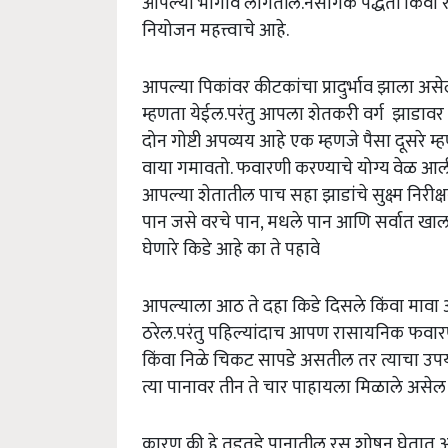
आपल्या भोगावे लागतील.नैसर्गिक पद्धती किंवा र
नियोजन महत्त्वाचे आहे.
आपल्या पिकांवर कीटकांचा प्रादुर्भाव झाला 
म्हणता येईल.परंतु आपला शेतकरी वर्ग झाडावर
दोन गोष्टी अपव्यय आहे एक म्हणजे पैसा दूसर
वाया गमावतो. फवारणी करण्याचे योग्य वेळ आल
आपल्या शेतातील पाच सहा झाडांचे सुक्ष्म निरीक
पान जसे वरचे पान, मधले पान आणि सर्वात खालचे
घेणारे किडे आहे का ते पहावे
आपल्याला आठ ते दहा किडे दिसले किंवा मावा 
ठरेल.परंतु पहिल्यांदाच आपण रासायनिक फवारण
किंवा निळे चिकट सापडे असतील तर त्याचा उ
त्या पानावर तीन ते चार पाहायला मिळाले अस
कारण की हे तुडतुडे पानातील रस शोषून घेतात 