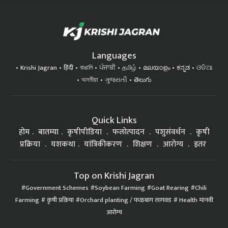
Languages
Krishi Jagran
हिंदी
বাঙালি
ਪੰਜਾਬੀ
தமிழ்
മലയാളം
ಕನ್ನಡ
ଓଡିଆ
অসমীয়া
ગુજરાતી
తెలుగు
Quick Links
होम
बातम्या
कृषीपीडिया
फलोत्पादन
पशुसंवर्धन
कृषी
प्रक्रिया
यशकथा
यांत्रिकीकरण
शिक्षण
आरोग्य
इतर
Top on Krishi Jagran
Government Schemes
Soybean Farming
Goat Rearing
Chili
Farming
कृषी प्रक्रिया
Orchard planting / फळबाग लागवड
Health मानवी
आरोग्य