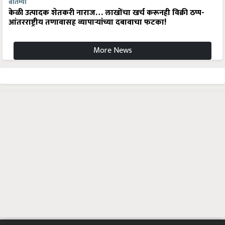
बातम्या
केळी उत्पादक शेतकरी नाराज… लाखोंचा खर्च करूनही विक्री ठप्प-
आंतरराष्ट्रीय तणावासह व्यापाऱ्यांच्या दबावाचा फटका!
More News