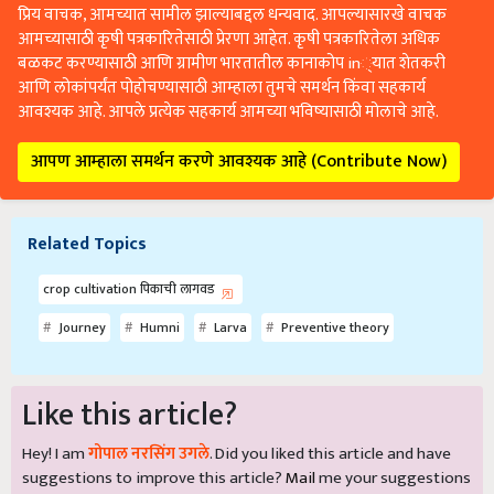
प्रिय वाचक, आमच्यात सामील झाल्याबद्दल धन्यवाद. आपल्यासारखे वाचक
आमच्यासाठी कृषी पत्रकारितेसाठी प्रेरणा आहेत. कृषी पत्रकारितेला अधिक
बळकट करण्यासाठी आणि ग्रामीण भारतातील कानाकोप in्यात शेतकरी
आणि लोकांपर्यंत पोहोचण्यासाठी आम्हाला तुमचे समर्थन किंवा सहकार्य
आवश्यक आहे. आपले प्रत्येक सहकार्य आमच्या भविष्यासाठी मोलाचे आहे.
आपण आम्हाला समर्थन करणे आवश्यक आहे (Contribute Now)
Related Topics
crop cultivation पिकाची लागवड
Journey
Humni
Larva
Preventive theory
Like this article?
Hey! I am
गोपाल नरसिंग उगले
. Did you liked this article and have
suggestions to improve this article?
Mail
me your suggestions