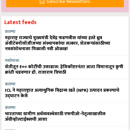
Subscribe Newsletters
Latest feeds
बातम्या
महाराष्ट्र राज्याचे मुख्यमंत्री देवेंद्र फडणवीस यांच्या हस्ते ध्रुव
ॲग्रीटेक्नॉलॉजीजच्या संस्थापकांचा सत्कार, शेतकऱ्यांसाठीच्या
नवसंशोधनाला मिळाली नवी ओळख!
यशोगाथा
शेतीतून १०० कोटींची उलाढाल: हेलिकॉप्टरनंतर आता विमानातून कृषी
क्रांती घडवणार डॉ. राजाराम त्रिपाठी
बातम्या
ICL ने महाराष्ट्रात अत्याधुनिक विद्राव्य खते (NPK) उत्पादन प्रकल्पाचे
उद्घाटन केले
बातम्या
भारताच्या ग्रामीण अर्थव्यवस्थेसाठी एफपीओ-नेतृत्वाखालील
अ‍ॅग्रीव्होल्टाईक्सची आशा