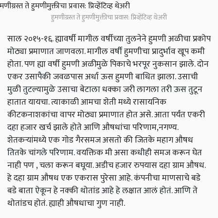
हुमणीग्रस्त ते हुमणीमुक्तीचा प्रवास: प्रिव्हेंटिव्ह थेअरी
साल २०१५-१६. ह्यावर्षी मागील वर्षीच्या तुलनेने हुमणी अळीचा प्रकोप
मोठ्या प्रमाणात जाणवला. मागील वर्षी हुमणीचा प्रादुर्भाव खूप कमी
होता. पण ह्या वर्षी हुमणी अळीमुळे पिकाचे भरपूर नुकसान झाले. दोन
एकर उसापैकी जवळपास अर्धा ऊस हुमणी बाधित झाला. उसाची
मुळी तुटल्यामुळे उसाचा बेटाला धक्का जरी लागला तरी ऊस तुटून
हातात यायचा. त्याकाळी आमचा शेती मध्ये रासायनिक
कीटकनाशकांचा वापर मोठ्या प्रमाणात होत असे. आता पर्यंत एकरी
दहा हजार खर्च झाले होते आणि औषधांचा परिणाम,नगण्य.
शेतकऱ्यांमध्ये एक गोड गैरसमज असतो की जितके महाग औषध
तितके चांगले परिणाम. वयक्तिक मी असा कधीही समज करून घेत
नाही पण , चला करून बघूया. अडीच हजार रुपयास दहा ग्राम औषध.
हे दहा ग्राम औषध एक एकरास पुरेसा आहे. कंपनीचा माणसाचे बडे
बडे बाता ऐकून हे नक्की थोतांड आहे हे लक्षात आलं होतं. आणि ते
थोतांडच होतं. ह्याही औषधाचा गुण नाही.