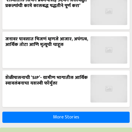
‘राज्यातील सिंचन प्रकल्पासह उदंचन जलविद्युत
प्रकल्पांची कामे कालबद्ध पद्धतीने पूर्ण करा’
जनावर पावसात भिजणं म्हणजे आजार, अपंगत्व,
आर्थिक तोटा आणि मृत्यूची चाहूल
शेळीपालनाची ‘SIP’- ग्रामीण भागातील आर्थिक
स्वावलंबनाचा यशस्वी फॉर्मुला
More Stories