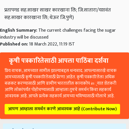
प्रतापगड सह.साखर साखर कारखाना लि; जि.सातारा/यशवंत
सह.साखर कारखाना लि; थेऊर जि.पुणे)
English Summary:
The current challenges facing the sugar
industry will be discussed
Published on:
18 March 2022, 11:19 IST
कृषी पत्रकारितेसाठी आपला पाठिंबा दर्शवा
प्रिय वाचक, आमच्यात सामील झाल्याबद्दल धन्यवाद. आपल्यासारखे वाचक
आमच्यासाठी कृषी पत्रकारितेसाठी प्रेरणा आहेत. कृषी पत्रकारितेला अधिक
बळकट करण्यासाठी आणि ग्रामीण भारतातील कानाकोप in्यात शेतकरी
आणि लोकांपर्यंत पोहोचण्यासाठी आम्हाला तुमचे समर्थन किंवा सहकार्य
आवश्यक आहे. आपले प्रत्येक सहकार्य आमच्या भविष्यासाठी मोलाचे आहे.
आपण आम्हाला समर्थन करणे आवश्यक आहे (Contribute Now)