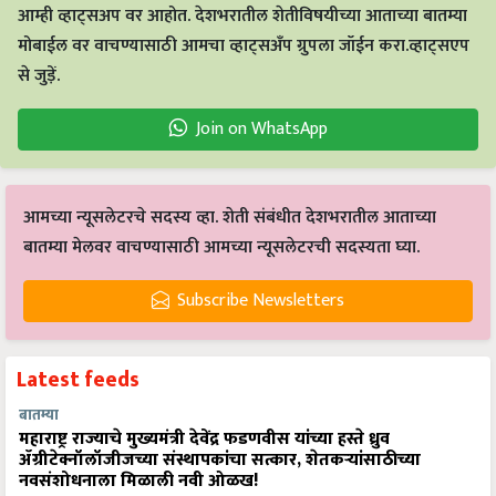
आम्ही व्हाट्सअप वर आहोत. देशभरातील शेतीविषयीच्या आताच्या बातम्या
मोबाईल वर वाचण्यासाठी आमचा व्हाट्सअँप ग्रुपला जॉईन करा.व्हाट्सएप
से जुड़ें.
Join on WhatsApp
आमच्या न्यूसलेटरचे सदस्य व्हा. शेती संबंधीत देशभरातील आताच्या
बातम्या मेलवर वाचण्यासाठी आमच्या न्यूसलेटरची सदस्यता घ्या.
Subscribe Newsletters
Latest feeds
बातम्या
महाराष्ट्र राज्याचे मुख्यमंत्री देवेंद्र फडणवीस यांच्या हस्ते ध्रुव
ॲग्रीटेक्नॉलॉजीजच्या संस्थापकांचा सत्कार, शेतकऱ्यांसाठीच्या
नवसंशोधनाला मिळाली नवी ओळख!