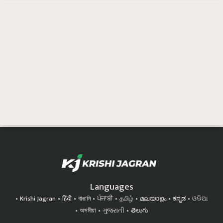
Languages
Krishi Jagran
हिंदी
বাঙালি
ਪੰਜਾਬੀ
தமிழ்
മലയാളം
ಕನ್ನಡ
ଓଡିଆ
অসমীয়া
ગુજરાતી
తెలుగు