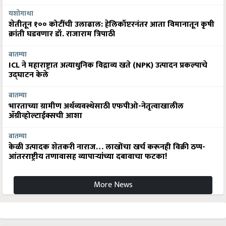
यशोगाथा
शेतीतून १०० कोटींची उलाढाल: हेलिकॉप्टरनंतर आता विमानातून कृषी
क्रांती घडवणार डॉ. राजाराम त्रिपाठी
बातम्या
ICL ने महाराष्ट्रात अत्याधुनिक विद्राव्य खते (NPK) उत्पादन प्रकल्पाचे
उद्घाटन केले
बातम्या
भारताच्या ग्रामीण अर्थव्यवस्थेसाठी एफपीओ-नेतृत्वाखालील
अ‍ॅग्रीव्होल्टाईक्सची आशा
बातम्या
केळी उत्पादक शेतकरी नाराज… लाखोंचा खर्च करूनही विक्री ठप्प-
आंतरराष्ट्रीय तणावासह व्यापाऱ्यांच्या दबावाचा फटका!
More News